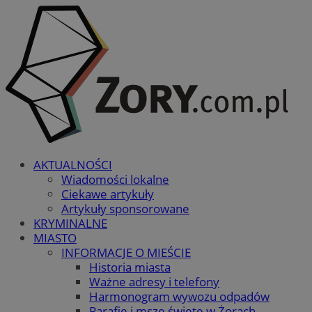
AKTUALNOŚCI
Wiadomości lokalne
Ciekawe artykuły
Artykuły sponsorowane
KRYMINALNE
MIASTO
INFORMACJE O MIEŚCIE
Historia miasta
Ważne adresy i telefony
Harmonogram wywozu odpadów
Parafie i msze święte w Żorach