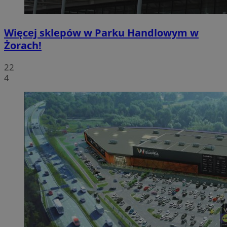
Więcej sklepów w Parku Handlowym w
Żorach!
22
4