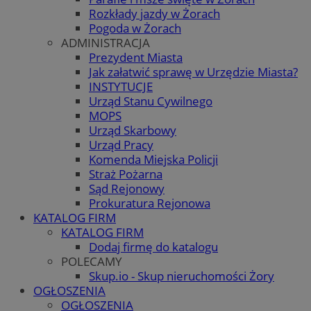
Rozkłady jazdy w Żorach
Pogoda w Żorach
ADMINISTRACJA
Prezydent Miasta
Jak załatwić sprawę w Urzędzie Miasta?
INSTYTUCJE
Urząd Stanu Cywilnego
MOPS
Urząd Skarbowy
Urząd Pracy
Komenda Miejska Policji
Straż Pożarna
Sąd Rejonowy
Prokuratura Rejonowa
KATALOG FIRM
KATALOG FIRM
Dodaj firmę do katalogu
POLECAMY
Skup.io - Skup nieruchomości Żory
OGŁOSZENIA
OGŁOSZENIA