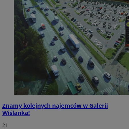
Znamy kolejnych najemców w Galerii
Wiślanka!
21