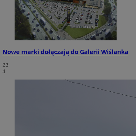
Nowe marki dołączają do Galerii Wiślanka
23
4