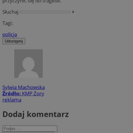
przyczynić się do tragedii.
Słuchaj
⏵︎
Tagi:
policja
Udostępnij
Sylwia Machowska
Źródło:
KMP Żory
reklama
Dodaj komentarz