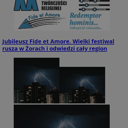
Jubileusz Fide et Amore. Wielki festiwal
rusza w Żorach i odwiedzi cały region