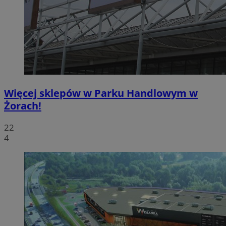
Więcej sklepów w Parku Handlowym w
Żorach!
22
4