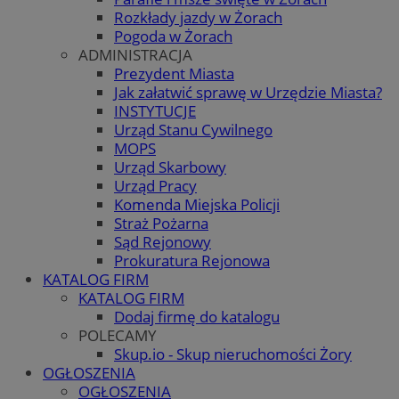
Rozkłady jazdy w Żorach
Pogoda w Żorach
ADMINISTRACJA
Prezydent Miasta
Jak załatwić sprawę w Urzędzie Miasta?
INSTYTUCJE
Urząd Stanu Cywilnego
MOPS
Urząd Skarbowy
Urząd Pracy
Komenda Miejska Policji
Straż Pożarna
Sąd Rejonowy
Prokuratura Rejonowa
KATALOG FIRM
KATALOG FIRM
Dodaj firmę do katalogu
POLECAMY
Skup.io - Skup nieruchomości Żory
OGŁOSZENIA
OGŁOSZENIA