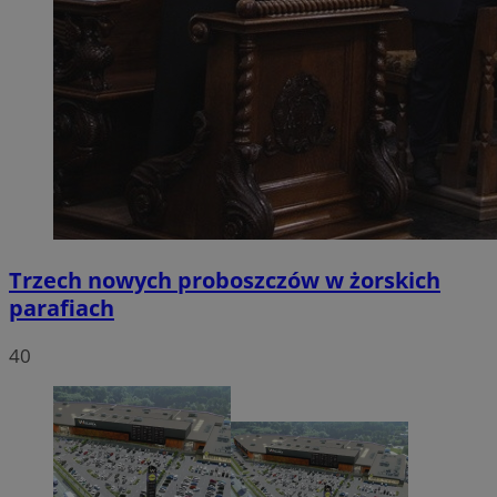
Trzech nowych proboszczów w żorskich
parafiach
40