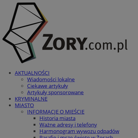
AKTUALNOŚCI
Wiadomości lokalne
Ciekawe artykuły
Artykuły sponsorowane
KRYMINALNE
MIASTO
INFORMACJE O MIEŚCIE
Historia miasta
Ważne adresy i telefony
Harmonogram wywozu odpadów
Parafie i msze święte w Żorach