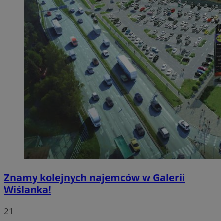
Znamy kolejnych najemców w Galerii
Wiślanka!
21