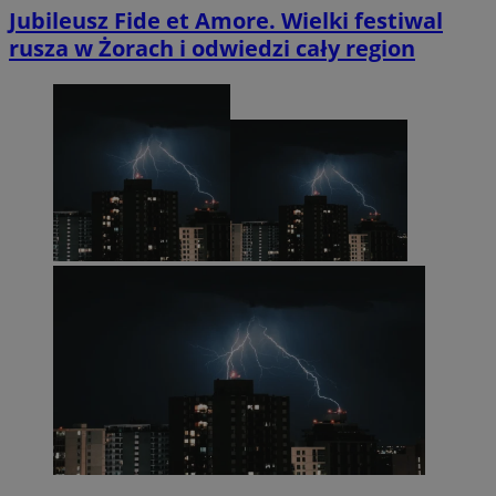
Jubileusz Fide et Amore. Wielki festiwal
rusza w Żorach i odwiedzi cały region