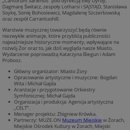
„Cantorum Sariensis” pod dyrekcją Ewy Dyrdy,
Dagmarę Świtacz, zespoły Lotharsi i SĄSTĄD, Stanisława
Soykę, Sonię Bohosiewicz, Magdalenę Szczerbowską
oraz zespół Carrantuohill.
Warstwie muzycznej towarzyszyć będą równie
niezwykłe animacje, które przybliżą publiczności
najważniejsze historyczne momenty, wpływające na
rozwój Żor oraz to, jak dziś wygląda nasze Miasto.
Wydarzenie poprowadzą Katarzyna Biegun i Adam
Probosz.
Główny organizator: Miasto Żory
Opracowanie artystyczne i muzyczne: Bogdan
Wita i Michał Gajda
Aranżacje i przygotowanie Orkiestry
Symfonicznej: Michał Gajda
Organizacja i produkcja: Agencja artystyczna
„CELT”.
Menager projektu: Zbigniew Krówka.
Partnerzy: MUZE.ON
Muzeum Miejskie
w Żorach,
Miejskie Ośrodek Kultury w Żorach, Miejski