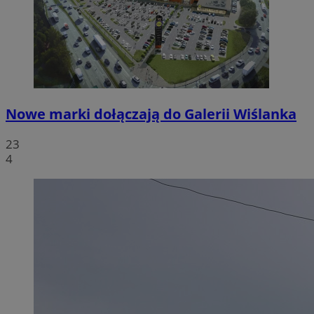
Nowe marki dołączają do Galerii Wiślanka
23
4