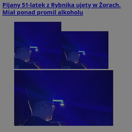
Pijany 51-latek z Rybnika ujęty w Żorach.
Miał ponad promil alkoholu