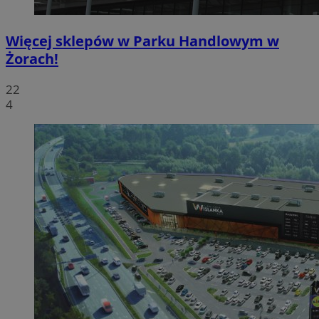
Więcej sklepów w Parku Handlowym w
Żorach!
22
4