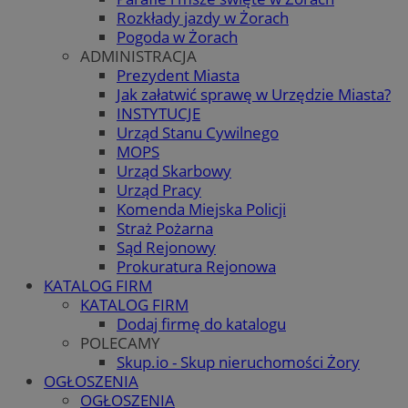
Rozkłady jazdy w Żorach
Pogoda w Żorach
ADMINISTRACJA
Prezydent Miasta
Jak załatwić sprawę w Urzędzie Miasta?
INSTYTUCJE
Urząd Stanu Cywilnego
MOPS
Urząd Skarbowy
Urząd Pracy
Komenda Miejska Policji
Straż Pożarna
Sąd Rejonowy
Prokuratura Rejonowa
KATALOG FIRM
KATALOG FIRM
Dodaj firmę do katalogu
POLECAMY
Skup.io - Skup nieruchomości Żory
OGŁOSZENIA
OGŁOSZENIA