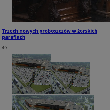
Trzech nowych proboszczów w żorskich
parafiach
40