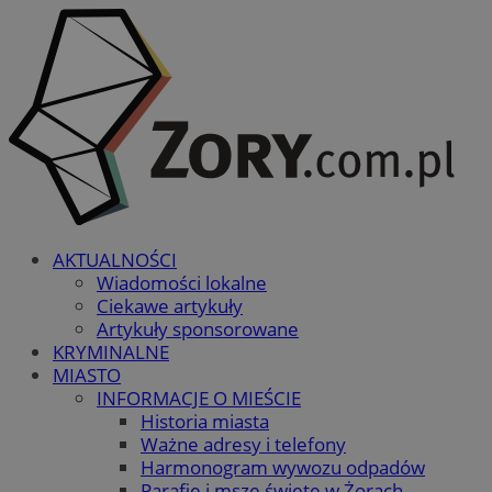
AKTUALNOŚCI
Wiadomości lokalne
Ciekawe artykuły
Artykuły sponsorowane
KRYMINALNE
MIASTO
INFORMACJE O MIEŚCIE
Historia miasta
Ważne adresy i telefony
Harmonogram wywozu odpadów
Parafie i msze święte w Żorach