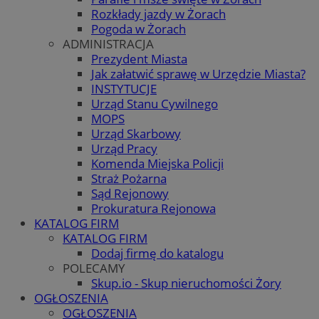
Rozkłady jazdy w Żorach
Pogoda w Żorach
ADMINISTRACJA
Prezydent Miasta
Jak załatwić sprawę w Urzędzie Miasta?
INSTYTUCJE
Urząd Stanu Cywilnego
MOPS
Urząd Skarbowy
Urząd Pracy
Komenda Miejska Policji
Straż Pożarna
Sąd Rejonowy
Prokuratura Rejonowa
KATALOG FIRM
KATALOG FIRM
Dodaj firmę do katalogu
POLECAMY
Skup.io - Skup nieruchomości Żory
OGŁOSZENIA
OGŁOSZENIA