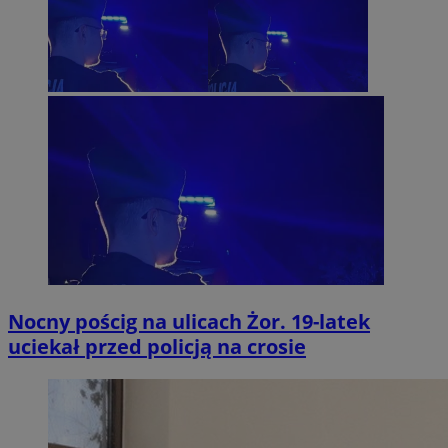
Nocny pościg na ulicach Żor. 19-latek
uciekał przed policją na crosie