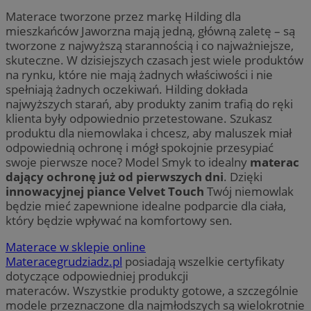
Materace tworzone przez markę Hilding dla
mieszkańców Jaworzna mają jedną, główną zaletę – są
tworzone z najwyższą starannością i co najważniejsze,
skuteczne. W dzisiejszych czasach jest wiele produktów
na rynku, które nie mają żadnych właściwości i nie
spełniają żadnych oczekiwań. Hilding dokłada
najwyższych starań, aby produkty zanim trafią do ręki
klienta były odpowiednio przetestowane. Szukasz
produktu dla niemowlaka i chcesz, aby maluszek miał
odpowiednią ochronę i mógł spokojnie przesypiać
swoje pierwsze noce? Model Smyk to idealny
materac
dający ochronę już od pierwszych dni
. Dzięki
innowacyjnej piance Velvet Touch
Twój niemowlak
będzie mieć zapewnione idealne podparcie dla ciała,
który będzie wpływać na komfortowy sen.
Materace w sklepie online
Materacegrudziadz.pl
posiadają wszelkie certyfikaty
dotyczące odpowiedniej produkcji
materaców. Wszystkie produkty gotowe, a szczególnie
modele przeznaczone dla najmłodszych są wielokrotnie