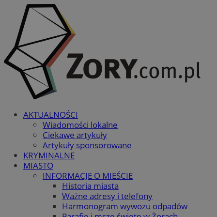
AKTUALNOŚCI
Wiadomości lokalne
Ciekawe artykuły
Artykuły sponsorowane
KRYMINALNE
MIASTO
INFORMACJE O MIEŚCIE
Historia miasta
Ważne adresy i telefony
Harmonogram wywozu odpadów
Parafie i msze święte w Żorach