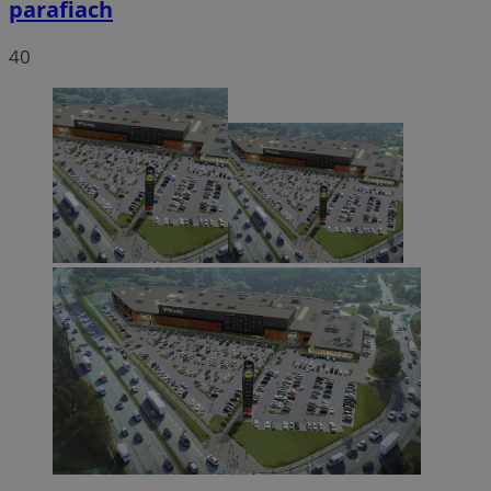
parafiach
40