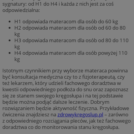
sygnatury: od H1 do H4 i każda z nich jest za coś
odpowiedzialna:
H1 odpowiada materacom dla osób do 60 kg
H2 odpowiada materacom dla osób od 60 do 80
kg
H3 odpowiada materacom dla osób od 80 do 110
kg
H4 odpowiada materacom dla osób powyżej 110
kg
Istotnym czynnikiem przy wyborze materaca powinna
być konsultacja medyczna czy to z fizjoterapeutą, czy
też lekarzem, który udzieli fachowego doradztwa w
kwestii odpowiedniego podłoża do snu oraz zapoznasz
się ze stanem swojego kręgosłupa i na tej podstawie
będzie można podjąć dalsze leczenie. Dobrym
rozwiązaniem będzie aktywność fizyczna. Przykładowe
ćwiczenia znajdziesz na
zdrowykregoslup.pl
– zarówno
z odpowiedniego rozciągania pleców, jak też fachowego
doradztwa co do monitorowania stanu kręgosłupa.