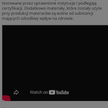
testowane przez uprawnione instytucje i podlegają
certyfikacji. Dodatkowo materiały, które zostały użyte
przy produkcji materaców są wolne od substancji
mających szkodliwy wpływ na zdrowie.