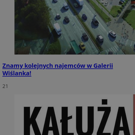
Znamy kolejnych najemców w Galerii
Wiślanka!
21