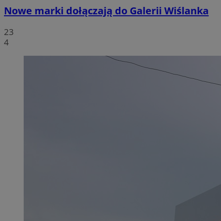
Nowe marki dołączają do Galerii Wiślanka
23
4