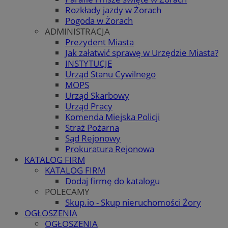
Rozkłady jazdy w Żorach
Pogoda w Żorach
ADMINISTRACJA
Prezydent Miasta
Jak załatwić sprawę w Urzędzie Miasta?
INSTYTUCJE
Urząd Stanu Cywilnego
MOPS
Urząd Skarbowy
Urząd Pracy
Komenda Miejska Policji
Straż Pożarna
Sąd Rejonowy
Prokuratura Rejonowa
KATALOG FIRM
KATALOG FIRM
Dodaj firmę do katalogu
POLECAMY
Skup.io - Skup nieruchomości Żory
OGŁOSZENIA
OGŁOSZENIA