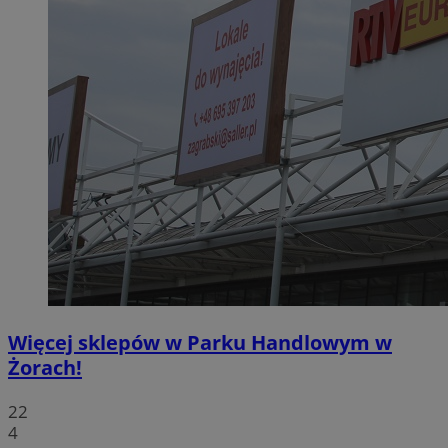
Więcej sklepów w Parku Handlowym w
Żorach!
22
4