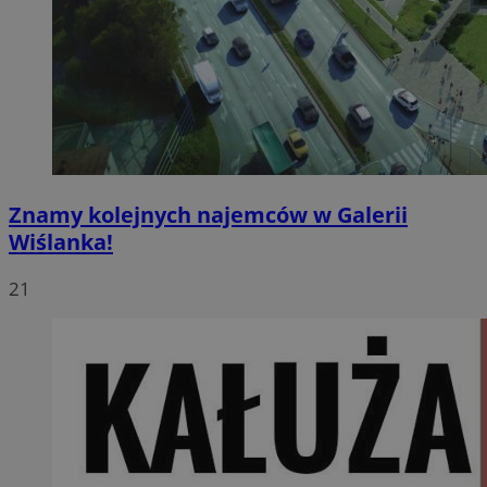
Znamy kolejnych najemców w Galerii
Wiślanka!
21