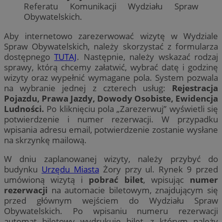
Referatu Komunikacji Wydziału Spraw
Obywatelskich.
Aby internetowo zarezerwować wizytę w Wydziale
Spraw Obywatelskich, należy skorzystać z formularza
dostępnego
TUTAJ
. Następnie, należy wskazać rodzaj
sprawy, którą chcemy załatwić, wybrać datę i godzinę
wizyty oraz wypełnić wymagane pola. System pozwala
na wybranie jednej z czterech usług:
Rejestracja
Pojazdu, Prawa Jazdy, Dowody Osobiste, Ewidencja
Ludności.
Po kliknięciu pola „Zarezerwuj” wyświetli się
potwierdzenie i numer rezerwacji. W przypadku
wpisania adresu email, potwierdzenie zostanie wysłane
na skrzynkę mailową.
W dniu zaplanowanej wizyty, należy przybyć do
budynku
Urzędu Miasta
Żory przy ul. Rynek 9 przed
umówioną wizytą i
pobrać bilet
, wpisując
numer
rezerwacji
na automacie biletowym, znajdującym się
przed głównym wejściem do Wydziału Spraw
Obywatelskich. Po wpisaniu numeru rezerwacji
automat biletowy wydrukuje bilet, z którym należy