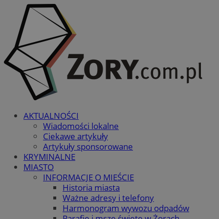
AKTUALNOŚCI
Wiadomości lokalne
Ciekawe artykuły
Artykuły sponsorowane
KRYMINALNE
MIASTO
INFORMACJE O MIEŚCIE
Historia miasta
Ważne adresy i telefony
Harmonogram wywozu odpadów
Parafie i msze święte w Żorach