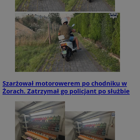
Szarżował motorowerem po chodniku w
Żorach. Zatrzymał go policjant po służbie