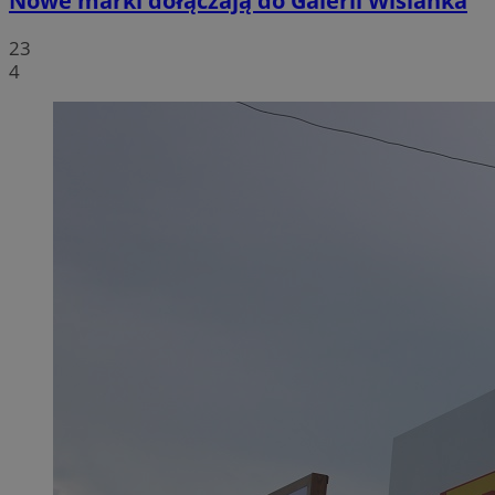
Nowe marki dołączają do Galerii Wiślanka
23
4