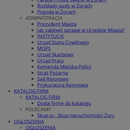
Rozkłady jazdy w Żorach
Pogoda w Żorach
ADMINISTRACJA
Prezydent Miasta
Jak załatwić sprawę w Urzędzie Miasta?
INSTYTUCJE
Urząd Stanu Cywilnego
MOPS
Urząd Skarbowy
Urząd Pracy
Komenda Miejska Policji
Straż Pożarna
Sąd Rejonowy
Prokuratura Rejonowa
KATALOG FIRM
KATALOG FIRM
Dodaj firmę do katalogu
POLECAMY
Skup.io - Skup nieruchomości Żory
OGŁOSZENIA
OGŁOSZENIA