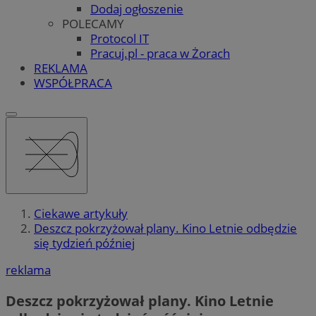
Dodaj ogłoszenie
POLECAMY
Protocol IT
Pracuj.pl - praca w Żorach
REKLAMA
WSPÓŁPRACA
Ciekawe artykuły
Deszcz pokrzyżował plany. Kino Letnie odbędzie
się tydzień później
reklama
Deszcz pokrzyżował plany. Kino Letnie