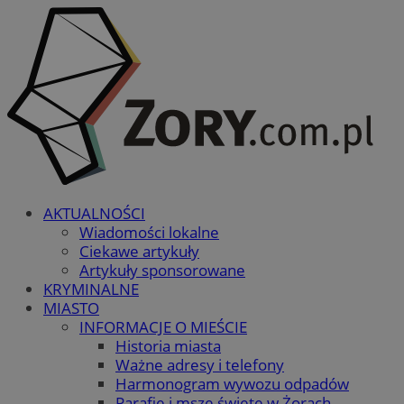
AKTUALNOŚCI
Wiadomości lokalne
Ciekawe artykuły
Artykuły sponsorowane
KRYMINALNE
MIASTO
INFORMACJE O MIEŚCIE
Historia miasta
Ważne adresy i telefony
Harmonogram wywozu odpadów
Parafie i msze święte w Żorach