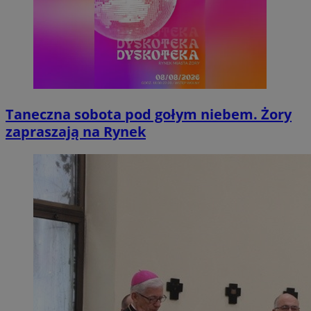
Taneczna sobota pod gołym niebem. Żory
zapraszają na Rynek