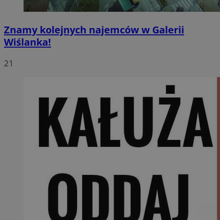
Znamy kolejnych najemców w Galerii
Wiślanka!
21