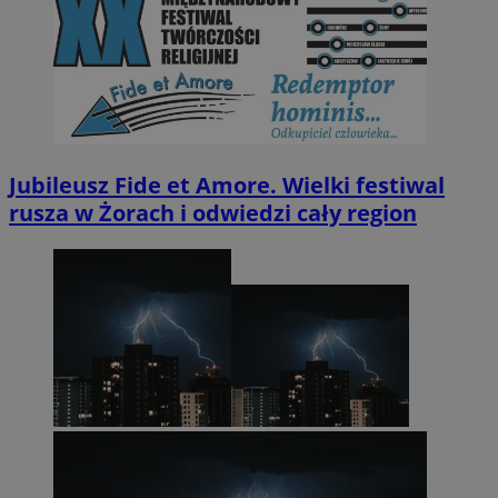
Jubileusz Fide et Amore. Wielki festiwal
rusza w Żorach i odwiedzi cały region