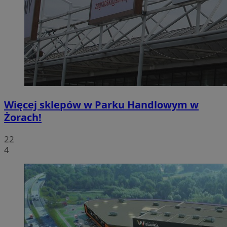
Więcej sklepów w Parku Handlowym w
Żorach!
22
4