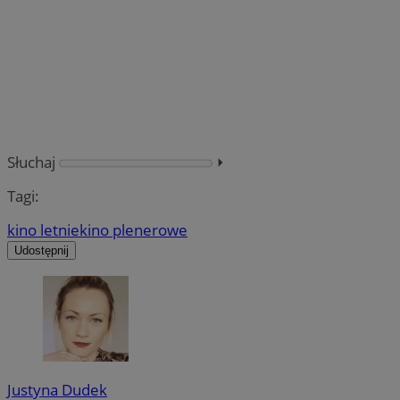
Słuchaj
⏵︎
Tagi:
kino letnie
kino plenerowe
Udostępnij
Justyna Dudek