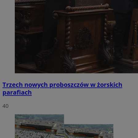
Trzech nowych proboszczów w żorskich
parafiach
40