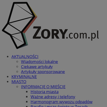
AKTUALNOŚCI
Wiadomości lokalne
Ciekawe artykuły
Artykuły sponsorowane
KRYMINALNE
MIASTO
INFORMACJE O MIEŚCIE
Historia miasta
Ważne adresy i telefony
Harmonogram wywozu odpadów
Parafie i msze święte w Żorach