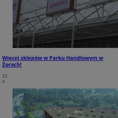
Więcej sklepów w Parku Handlowym w
Żorach!
22
4