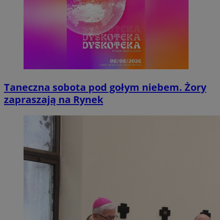
Taneczna sobota pod gołym niebem. Żory
zapraszają na Rynek