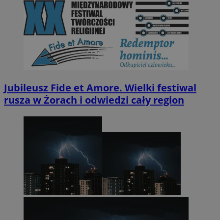
Jubileusz Fide et Amore. Wielki festiwal
rusza w Żorach i odwiedzi cały region