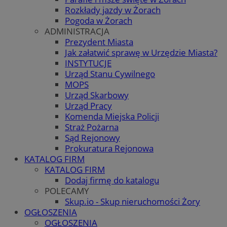
Rozkłady jazdy w Żorach
Pogoda w Żorach
ADMINISTRACJA
Prezydent Miasta
Jak załatwić sprawę w Urzędzie Miasta?
INSTYTUCJE
Urząd Stanu Cywilnego
MOPS
Urząd Skarbowy
Urząd Pracy
Komenda Miejska Policji
Straż Pożarna
Sąd Rejonowy
Prokuratura Rejonowa
KATALOG FIRM
KATALOG FIRM
Dodaj firmę do katalogu
POLECAMY
Skup.io - Skup nieruchomości Żory
OGŁOSZENIA
OGŁOSZENIA