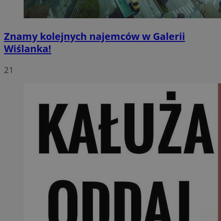
Znamy kolejnych najemców w Galerii
Wiślanka!
21