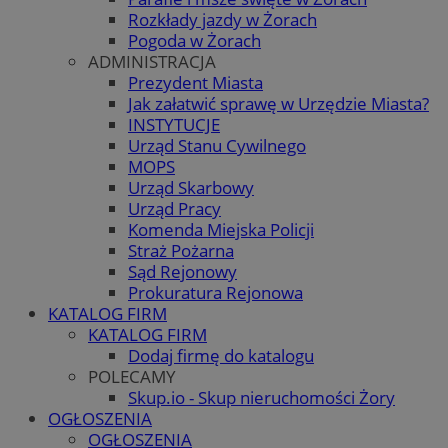
Rozkłady jazdy w Żorach
Pogoda w Żorach
ADMINISTRACJA
Prezydent Miasta
Jak załatwić sprawę w Urzędzie Miasta?
INSTYTUCJE
Urząd Stanu Cywilnego
MOPS
Urząd Skarbowy
Urząd Pracy
Komenda Miejska Policji
Straż Pożarna
Sąd Rejonowy
Prokuratura Rejonowa
KATALOG FIRM
KATALOG FIRM
Dodaj firmę do katalogu
POLECAMY
Skup.io - Skup nieruchomości Żory
OGŁOSZENIA
OGŁOSZENIA