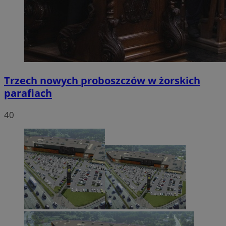
Trzech nowych proboszczów w żorskich
parafiach
40