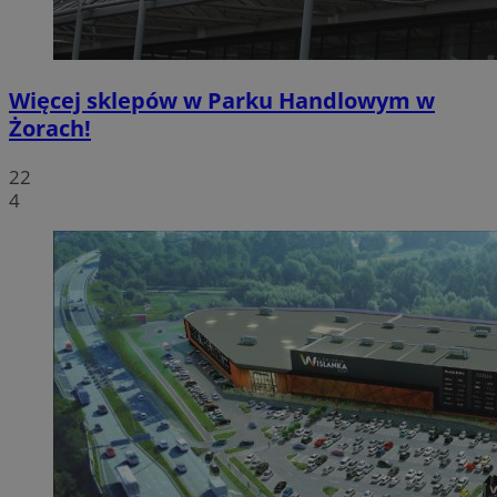
Więcej sklepów w Parku Handlowym w
Żorach!
22
4