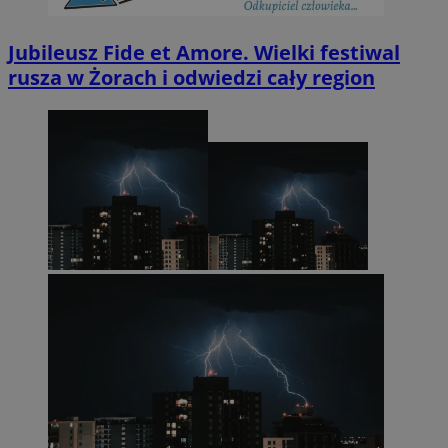
Jubileusz Fide et Amore. Wielki festiwal
rusza w Żorach i odwiedzi cały region