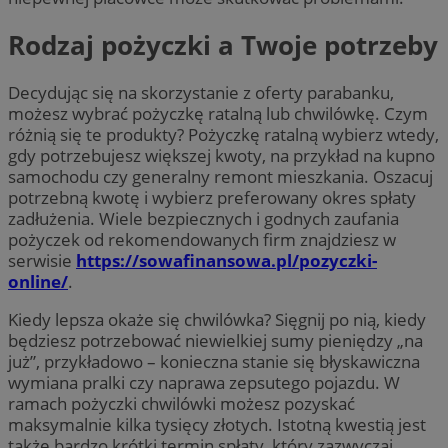
Rodzaj pożyczki a Twoje potrzeby
Decydując się na skorzystanie z oferty parabanku,
możesz wybrać pożyczkę ratalną lub chwilówkę. Czym
różnią się te produkty? Pożyczkę ratalną wybierz wtedy,
gdy potrzebujesz większej kwoty, na przykład na kupno
samochodu czy generalny remont mieszkania. Oszacuj
potrzebną kwotę i wybierz preferowany okres spłaty
zadłużenia. Wiele bezpiecznych i godnych zaufania
pożyczek od rekomendowanych firm znajdziesz w
serwisie
https://sowafinansowa.pl/pozyczki-
online/
.
Kiedy lepsza okaże się chwilówka? Sięgnij po nią, kiedy
będziesz potrzebować niewielkiej sumy pieniędzy „na
już”, przykładowo – konieczna stanie się błyskawiczna
wymiana pralki czy naprawa zepsutego pojazdu. W
ramach pożyczki chwilówki możesz pozyskać
maksymalnie kilka tysięcy złotych. Istotną kwestią jest
także bardzo krótki termin spłaty, który zazwyczaj