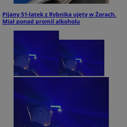
Pijany 51-latek z Rybnika ujęty w Żorach.
Miał ponad promil alkoholu