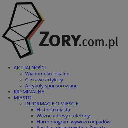
AKTUALNOŚCI
Wiadomości lokalne
Ciekawe artykuły
Artykuły sponsorowane
KRYMINALNE
MIASTO
INFORMACJE O MIEŚCIE
Historia miasta
Ważne adresy i telefony
Harmonogram wywozu odpadów
Parafie i msze święte w Żorach