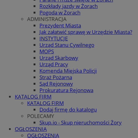
Rozkłady jazdy w Żorach
Pogoda w Żorach
ADMINISTRACJA
Prezydent Miasta
Jak załatwić sprawę w Urzędzie Miasta?
INSTYTUCJE
Urząd Stanu Cywilnego
MOPS
Urząd Skarbowy
Urząd Pracy
Komenda Miejska Policji
Straż Pożarna
Sąd Rejonowy
Prokuratura Rejonowa
KATALOG FIRM
KATALOG FIRM
Dodaj firmę do katalogu
POLECAMY
Skup.io - Skup nieruchomości Żory
OGŁOSZENIA
OGŁOSZENIA