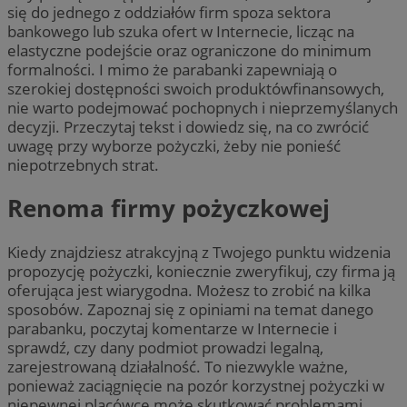
się do jednego z oddziałów firm spoza sektora
bankowego lub szuka ofert w Internecie, licząc na
elastyczne podejście oraz ograniczone do minimum
formalności. I mimo że parabanki zapewniają o
szerokiej dostępności swoich produktówfinansowych,
nie warto podejmować pochopnych i nieprzemyślanych
decyzji. Przeczytaj tekst i dowiedz się, na co zwrócić
uwagę przy wyborze pożyczki, żeby nie ponieść
niepotrzebnych strat.
Renoma firmy pożyczkowej
Kiedy znajdziesz atrakcyjną z Twojego punktu widzenia
propozycję pożyczki, koniecznie zweryfikuj, czy firma ją
oferująca jest wiarygodna. Możesz to zrobić na kilka
sposobów. Zapoznaj się z opiniami na temat danego
parabanku, poczytaj komentarze w Internecie i
sprawdź, czy dany podmiot prowadzi legalną,
zarejestrowaną działalność. To niezwykle ważne,
ponieważ zaciągnięcie na pozór korzystnej pożyczki w
niepewnej placówce może skutkować problemami.