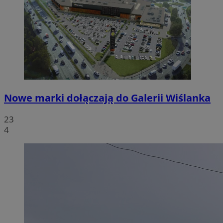
Nowe marki dołączają do Galerii Wiślanka
23
4