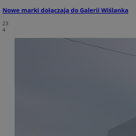
Nowe marki dołączają do Galerii Wiślanka
23
4