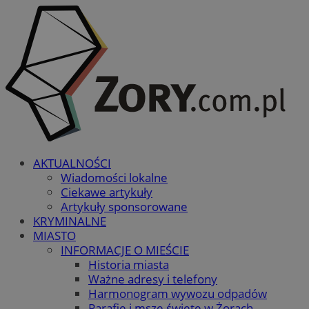
AKTUALNOŚCI
Wiadomości lokalne
Ciekawe artykuły
Artykuły sponsorowane
KRYMINALNE
MIASTO
INFORMACJE O MIEŚCIE
Historia miasta
Ważne adresy i telefony
Harmonogram wywozu odpadów
Parafie i msze święte w Żorach