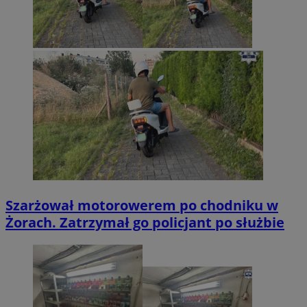
Szarżował motorowerem po chodniku w
Żorach. Zatrzymał go policjant po służbie