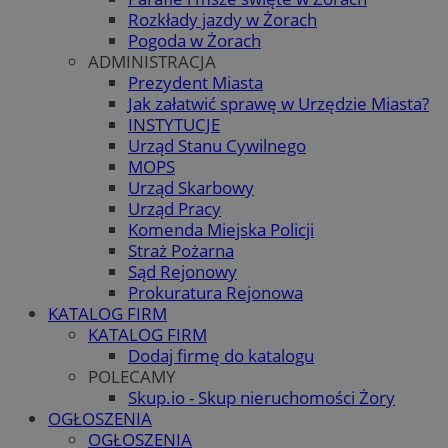
Rozkłady jazdy w Żorach
Pogoda w Żorach
ADMINISTRACJA
Prezydent Miasta
Jak załatwić sprawę w Urzędzie Miasta?
INSTYTUCJE
Urząd Stanu Cywilnego
MOPS
Urząd Skarbowy
Urząd Pracy
Komenda Miejska Policji
Straż Pożarna
Sąd Rejonowy
Prokuratura Rejonowa
KATALOG FIRM
KATALOG FIRM
Dodaj firmę do katalogu
POLECAMY
Skup.io - Skup nieruchomości Żory
OGŁOSZENIA
OGŁOSZENIA