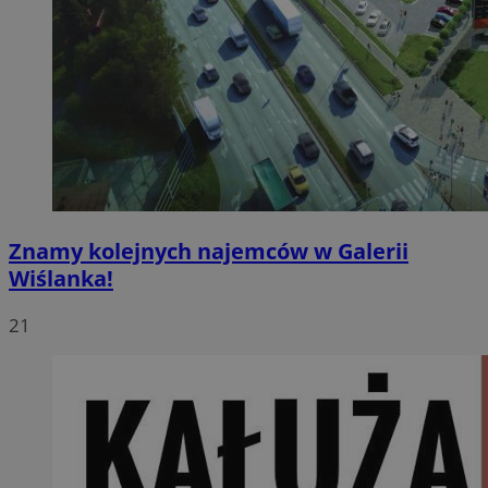
Znamy kolejnych najemców w Galerii
Wiślanka!
21