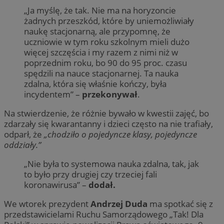
„Ja myślę, że tak. Nie ma na horyzoncie
żadnych przeszkód, które by uniemożliwiały
naukę stacjonarną, ale przypomnę, że
uczniowie w tym roku szkolnym mieli dużo
więcej szczęścia i my razem z nimi niż w
poprzednim roku, bo 90 do 95 proc. czasu
spędzili na nauce stacjonarnej. Ta nauka
zdalna, która się właśnie kończy, była
incydentem” –
przekonywał
.
Na stwierdzenie, że różnie bywało w kwestii zajęć, bo
zdarzały się kwarantanny i dzieci często na nie trafiały,
odparł, że
„chodziło o pojedyncze klasy, pojedyncze
oddziały.”
„Nie była to systemowa nauka zdalna, tak, jak
to było przy drugiej czy trzeciej fali
koronawirusa” –
dodał.
We wtorek prezydent
Andrzej Duda
ma spotkać się z
przedstawicielami Ruchu Samorządowego „Tak! Dla