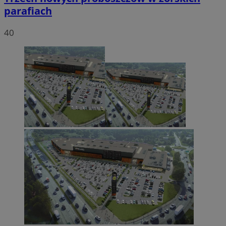
parafiach
40