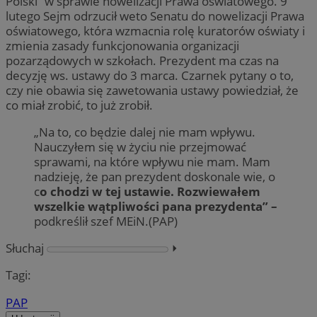
Polski” w sprawie nowelizacji Prawa oświatowego. 9
lutego Sejm odrzucił weto Senatu do nowelizacji Prawa
oświatowego, która wzmacnia rolę kuratorów oświaty i
zmienia zasady funkcjonowania organizacji
pozarządowych w szkołach. Prezydent ma czas na
decyzję ws. ustawy do 3 marca. Czarnek pytany o to,
czy nie obawia się zawetowania ustawy powiedział, że
co miał zrobić, to już zrobił.
„Na to, co będzie dalej nie mam wpływu.
Nauczyłem się w życiu nie przejmować
sprawami, na które wpływu nie mam. Mam
nadzieję, że pan prezydent doskonale wie, o
c
o chodzi w tej ustawie. Rozwiewałem
wszelkie wątpliwości pana prezydenta” –
podkreślił szef MEiN.(PAP)
Słuchaj
⏵︎
Tagi:
PAP