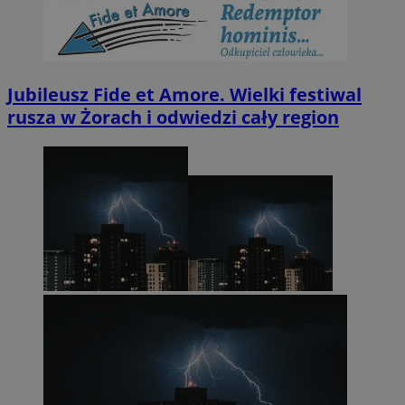
Jubileusz Fide et Amore. Wielki festiwal
rusza w Żorach i odwiedzi cały region