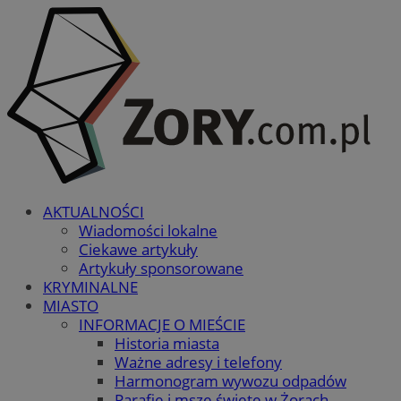
AKTUALNOŚCI
Wiadomości lokalne
Ciekawe artykuły
Artykuły sponsorowane
KRYMINALNE
MIASTO
INFORMACJE O MIEŚCIE
Historia miasta
Ważne adresy i telefony
Harmonogram wywozu odpadów
Parafie i msze święte w Żorach