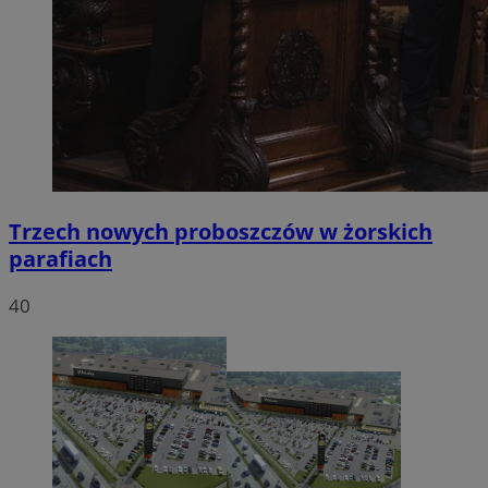
Trzech nowych proboszczów w żorskich
parafiach
40