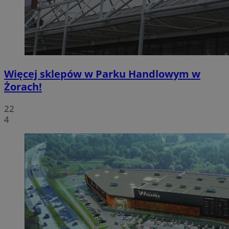
Więcej sklepów w Parku Handlowym w
Żorach!
22
4