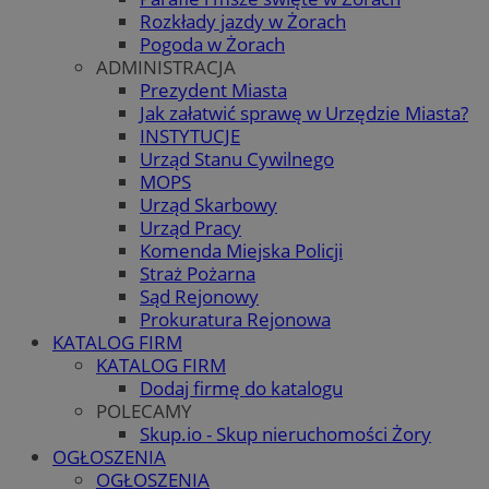
Rozkłady jazdy w Żorach
Pogoda w Żorach
ADMINISTRACJA
Prezydent Miasta
Jak załatwić sprawę w Urzędzie Miasta?
INSTYTUCJE
Urząd Stanu Cywilnego
MOPS
Urząd Skarbowy
Urząd Pracy
Komenda Miejska Policji
Straż Pożarna
Sąd Rejonowy
Prokuratura Rejonowa
KATALOG FIRM
KATALOG FIRM
Dodaj firmę do katalogu
POLECAMY
Skup.io - Skup nieruchomości Żory
OGŁOSZENIA
OGŁOSZENIA