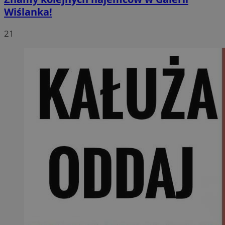
Wiślanka!
21