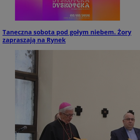
Taneczna sobota pod gołym niebem. Żory
zapraszają na Rynek