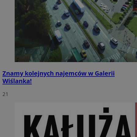
Znamy kolejnych najemców w Galerii
Wiślanka!
21