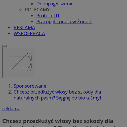
Dodaj ogłoszenie
POLECAMY
Protocol IT
Pracuj.pl - praca w Żorach
REKLAMA
WSPÓŁPRACA
Sponsorowane
Chcesz przedłużyć włosy bez szkody dla
naturalnych pasm? Sięgnij po bio taśmy!
reklama
Chcesz przedłużyć włosy bez szkody dla