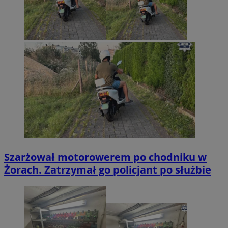
Szarżował motorowerem po chodniku w
Żorach. Zatrzymał go policjant po służbie