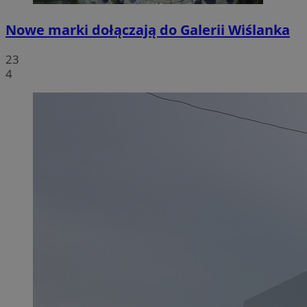
Nowe marki dołączają do Galerii Wiślanka
23
4