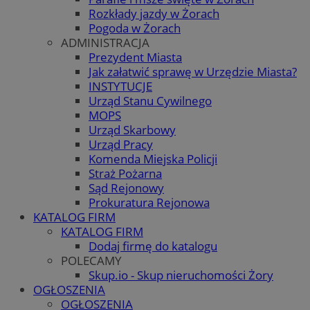
Rozkłady jazdy w Żorach
Pogoda w Żorach
ADMINISTRACJA
Prezydent Miasta
Jak załatwić sprawę w Urzędzie Miasta?
INSTYTUCJE
Urząd Stanu Cywilnego
MOPS
Urząd Skarbowy
Urząd Pracy
Komenda Miejska Policji
Straż Pożarna
Sąd Rejonowy
Prokuratura Rejonowa
KATALOG FIRM
KATALOG FIRM
Dodaj firmę do katalogu
POLECAMY
Skup.io - Skup nieruchomości Żory
OGŁOSZENIA
OGŁOSZENIA