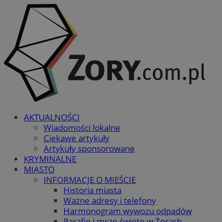
AKTUALNOŚCI
Wiadomości lokalne
Ciekawe artykuły
Artykuły sponsorowane
KRYMINALNE
MIASTO
INFORMACJE O MIEŚCIE
Historia miasta
Ważne adresy i telefony
Harmonogram wywozu odpadów
Parafie i msze święte w Żorach