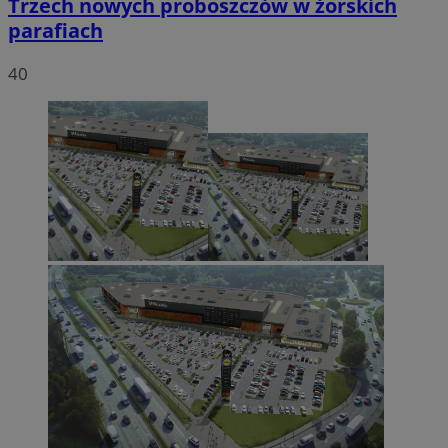
Trzech nowych proboszczów w żorskich
parafiach
40