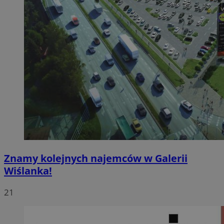
Znamy kolejnych najemców w Galerii
Wiślanka!
21