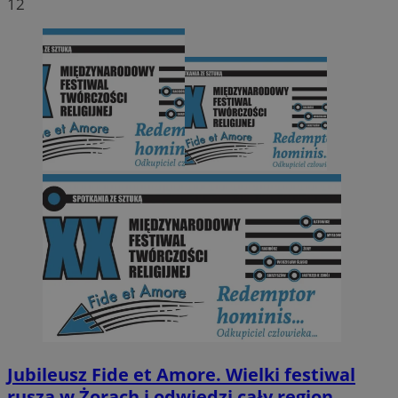
12
Jubileusz Fide et Amore. Wielki festiwal
rusza w Żorach i odwiedzi cały region