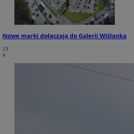
Nowe marki dołączają do Galerii Wiślanka
23
4