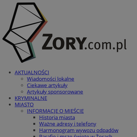
AKTUALNOŚCI
Wiadomości lokalne
Ciekawe artykuły
Artykuły sponsorowane
KRYMINALNE
MIASTO
INFORMACJE O MIEŚCIE
Historia miasta
Ważne adresy i telefony
Harmonogram wywozu odpadów
Parafie i msze święte w Żorach