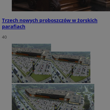
Trzech nowych proboszczów w żorskich
parafiach
40