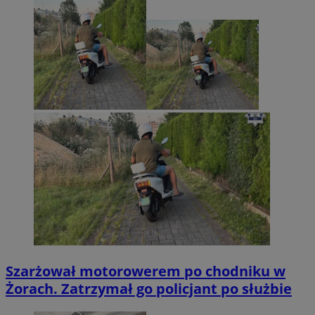
Szarżował motorowerem po chodniku w
Żorach. Zatrzymał go policjant po służbie