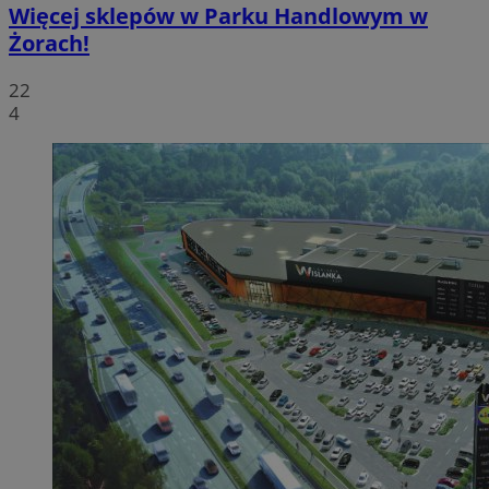
Więcej sklepów w Parku Handlowym w
Żorach!
22
4