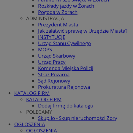
Rozkłady jazdy w Żorach
Pogoda w Żorach
ADMINISTRACJA
Prezydent Miasta
Jak załatwić sprawę w Urzędzie Miasta?
INSTYTUCJE
Urząd Stanu Cywilnego
MOPS
Urząd Skarbowy
Urząd Pracy
Komenda Miejska Policji
Straż Pożarna
Sąd Rejonowy
Prokuratura Rejonowa
KATALOG FIRM
KATALOG FIRM
Dodaj firmę do katalogu
POLECAMY
Skup.io - Skup nieruchomości Żory
OGŁOSZENIA
OGŁOSZENIA