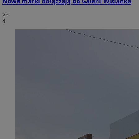
Nowe marki dołączają do Galerii Wiślanka
23
4