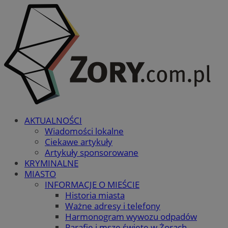
AKTUALNOŚCI
Wiadomości lokalne
Ciekawe artykuły
Artykuły sponsorowane
KRYMINALNE
MIASTO
INFORMACJE O MIEŚCIE
Historia miasta
Ważne adresy i telefony
Harmonogram wywozu odpadów
Parafie i msze święte w Żorach