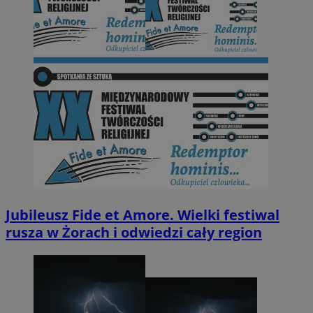
Jubileusz Fide et Amore. Wielki festiwal
rusza w Żorach i odwiedzi cały region