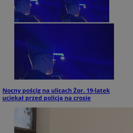
Nocny pościg na ulicach Żor. 19-latek
uciekał przed policją na crosie