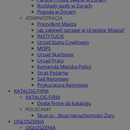
Rozkłady jazdy w Żorach
Pogoda w Żorach
ADMINISTRACJA
Prezydent Miasta
Jak załatwić sprawę w Urzędzie Miasta?
INSTYTUCJE
Urząd Stanu Cywilnego
MOPS
Urząd Skarbowy
Urząd Pracy
Komenda Miejska Policji
Straż Pożarna
Sąd Rejonowy
Prokuratura Rejonowa
KATALOG FIRM
KATALOG FIRM
Dodaj firmę do katalogu
POLECAMY
Skup.io - Skup nieruchomości Żory
OGŁOSZENIA
OGŁOSZENIA