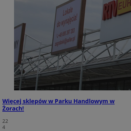
Więcej sklepów w Parku Handlowym w
Żorach!
22
4