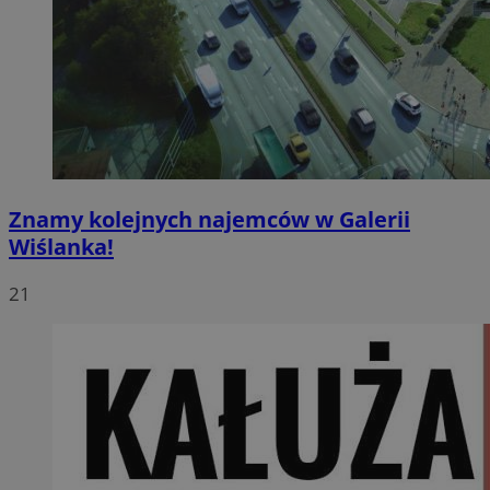
Znamy kolejnych najemców w Galerii
Wiślanka!
21