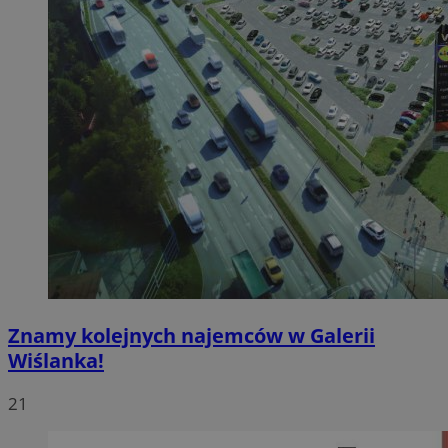
Znamy kolejnych najemców w Galerii
Wiślanka!
21