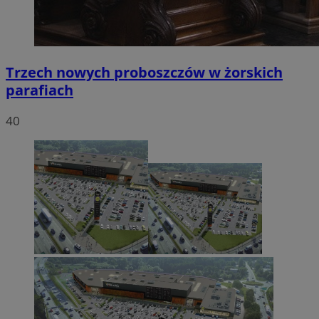
Trzech nowych proboszczów w żorskich
parafiach
40