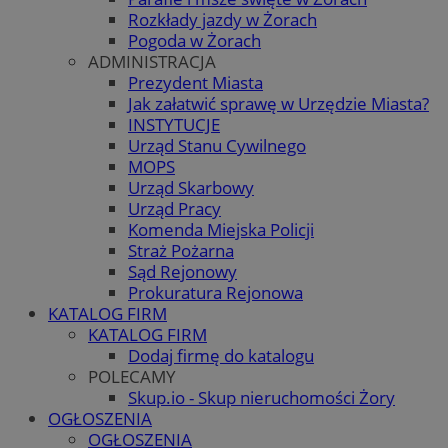
Rozkłady jazdy w Żorach
Pogoda w Żorach
ADMINISTRACJA
Prezydent Miasta
Jak załatwić sprawę w Urzędzie Miasta?
INSTYTUCJE
Urząd Stanu Cywilnego
MOPS
Urząd Skarbowy
Urząd Pracy
Komenda Miejska Policji
Straż Pożarna
Sąd Rejonowy
Prokuratura Rejonowa
KATALOG FIRM
KATALOG FIRM
Dodaj firmę do katalogu
POLECAMY
Skup.io - Skup nieruchomości Żory
OGŁOSZENIA
OGŁOSZENIA