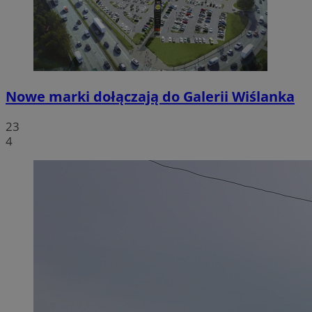
Nowe marki dołączają do Galerii Wiślanka
23
4