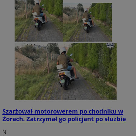
Szarżował motorowerem po chodniku w
Żorach. Zatrzymał go policjant po służbie
N