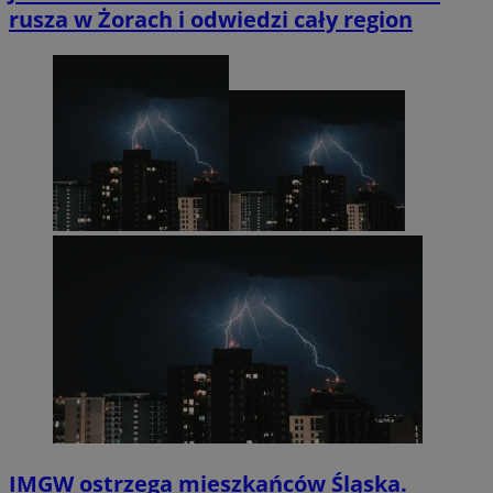
rusza w Żorach i odwiedzi cały region
IMGW ostrzega mieszkańców Śląska.