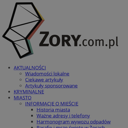
AKTUALNOŚCI
Wiadomości lokalne
Ciekawe artykuły
Artykuły sponsorowane
KRYMINALNE
MIASTO
INFORMACJE O MIEŚCIE
Historia miasta
Ważne adresy i telefony
Harmonogram wywozu odpadów
Parafie i msze święte w Żorach