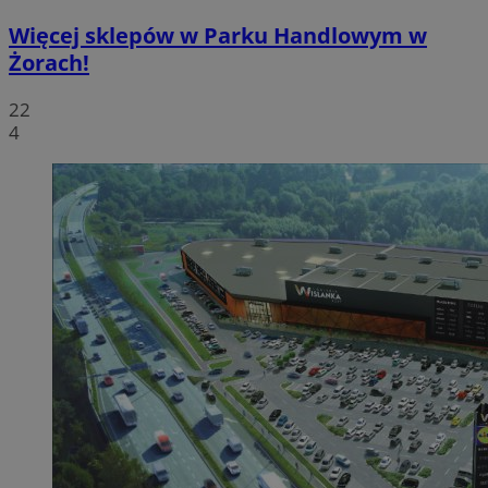
Więcej sklepów w Parku Handlowym w
Żorach!
22
4