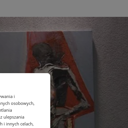
ywania i
danych osobowych,
etlania
az ulepszania
 i innych celach,