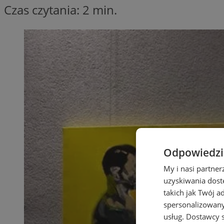
Czas czytania: 2 min.
Odpowiedzia
My i nasi partne
uzyskiwania dost
takich jak Twój a
spersonalizowanyc
usług.
Dostawcy s