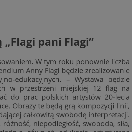
woich preferencji,
 z regulacjami
y gościa na
nych celów
„Flagi pani Flagi”
rzez usługę Cookie-
preferencji
 na pliki cookie.
ookie Cookie-
esowaniem. W tym roku ponownie liczba
endium Anny Flagi będzie zrealizowanie
cyjno-edukacyjnych. – Wystawa będzie
h w przestrzeni miejskiej 12 flag na
lytics do
ookie jest używany
ć do prac polskich artystów 20-lecia
iewer”, aby pomóc
acznej identyfikacji
e widzisz w naszych
dostępu do strony
Analytics - co
. Obrazy te będą grą kompozycji linii,
ej, aby śledzić
anej usługi
e użytkowników i
rozróżniania
 konkretnej
dającej całkowitą swobodę interpretacji.
. Pomaga w
e losowo
zyfrowany /
ta. Jest on
, różność, niepodległość, swoboda, siła,
izowanych
nie i służy do
eń użytkowników i
 sesji i kampanii
ry identyfikuje
iu korzystania z