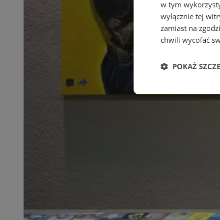
w tym wykorzysty
wyłącznie tej wi
zamiast na zgodz
chwili wycofać s
POKAŻ SZCZ
Niezbędne
Ni
Niezbędne pliki cook
zarządzanie kontem. 
Nazwa