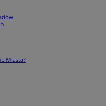
adów
ch
ie Miasta?