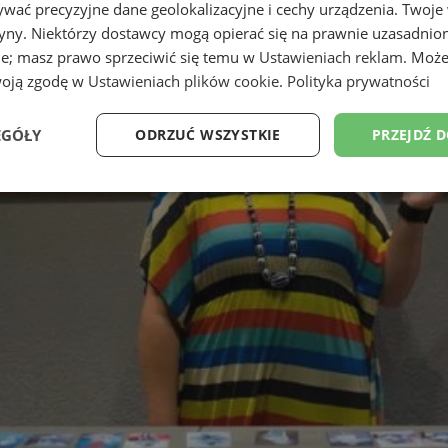
wać precyzyjne dane geolokalizacyjne i cechy urządzenia. Twoje
tryny. Niektórzy dostawcy mogą opierać się na prawnie uzasadnio
ie; masz prawo sprzeciwić się temu w
Ustawieniach reklam
. Może
woją zgodę w
Ustawieniach plików cookie
.
Polityka prywatności
EGÓŁY
ODRZUĆ WSZYSTKIE
PRZEJDŹ 
Wydajność
Targetowanie
Funkcjonalność
Ni
ezbędne
Wydajność
Targetowanie
Funkcjonalność
Niesklasyfikow
ie umożliwiają korzystanie z podstawowych funkcji strony internetowej, takich jak log
Bez niezbędnych plików cookie nie można prawidłowo korzystać ze strony internetowe
Okres
Provider
/
Domena
Opis
przechowywania