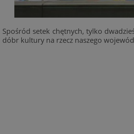
SessID
QeSessID
MvSessID
Spośród setek chętnych, tylko dwadzie
__cf_bm
dóbr kultury na rzecz naszego wojewó
suid
INGRESSCOOKIE
euds
VISITOR_PRIVACY_