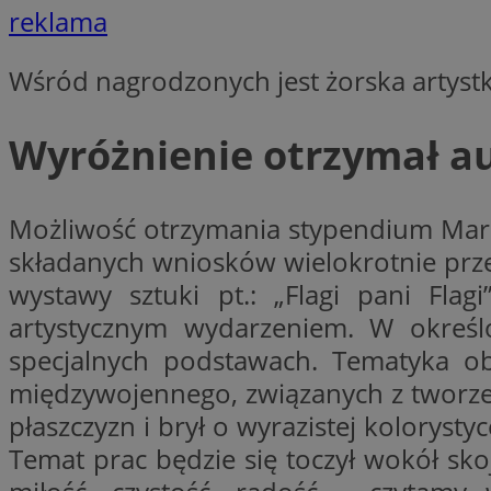
reklama
Wśród nagrodzonych jest żorska artystk
li_gc
Wyróżnienie otrzymał aut
CookieScriptConse
Możliwość otrzymania stypendium Mars
składanych wniosków wielokrotnie prze
Nazwa
wystawy sztuki pt.: „Flagi pani Fla
Nazwa
Nazwa
gid_CAESEEbgrCsX
artystycznym wydarzeniem. W określo
_ga_L2744325BY
__mguid_
specjalnych podstawach. Tematyka ob
tt_viewer
_ga
międzywojennego, związanych z tworzen
DSID
płaszczyzn i brył o wyrazistej koloryst
Temat prac będzie się toczył wokół skoj
ADKUID