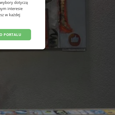
 wybory dotyczą
nym interesie
sz w każdej
DO PORTALU
esklasyfikowane
ane
owanie użytkownika i
j.