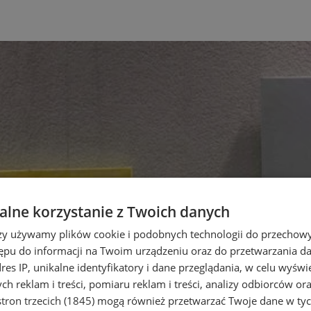
lne korzystanie z Twoich danych
rzy używamy plików cookie i podobnych technologii do przechow
ępu do informacji na Twoim urządzeniu oraz do przetwarzania 
dres IP, unikalne identyfikatory i dane przeglądania, w celu wyświ
h reklam i treści, pomiaru reklam i treści, analizy odbiorców or
tron trzecich (1845)
mogą również przetwarzać Twoje dane w tych