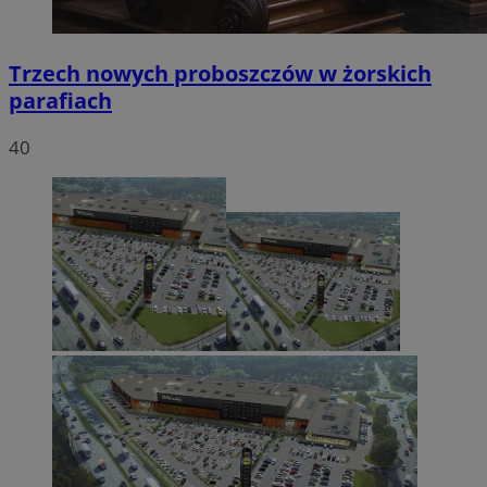
Trzech nowych proboszczów w żorskich
parafiach
40