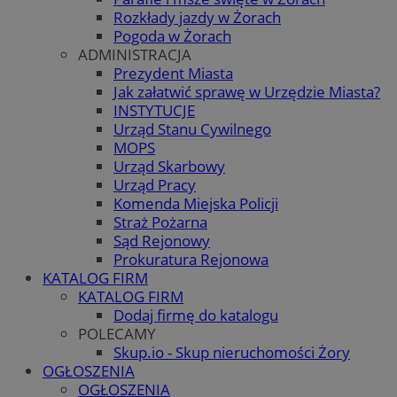
Rozkłady jazdy w Żorach
Pogoda w Żorach
ADMINISTRACJA
Prezydent Miasta
Jak załatwić sprawę w Urzędzie Miasta?
INSTYTUCJE
Urząd Stanu Cywilnego
MOPS
Urząd Skarbowy
Urząd Pracy
Komenda Miejska Policji
Straż Pożarna
Sąd Rejonowy
Prokuratura Rejonowa
KATALOG FIRM
KATALOG FIRM
Dodaj firmę do katalogu
POLECAMY
Skup.io - Skup nieruchomości Żory
OGŁOSZENIA
OGŁOSZENIA