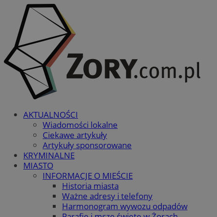
AKTUALNOŚCI
Wiadomości lokalne
Ciekawe artykuły
Artykuły sponsorowane
KRYMINALNE
MIASTO
INFORMACJE O MIEŚCIE
Historia miasta
Ważne adresy i telefony
Harmonogram wywozu odpadów
Parafie i msze święte w Żorach