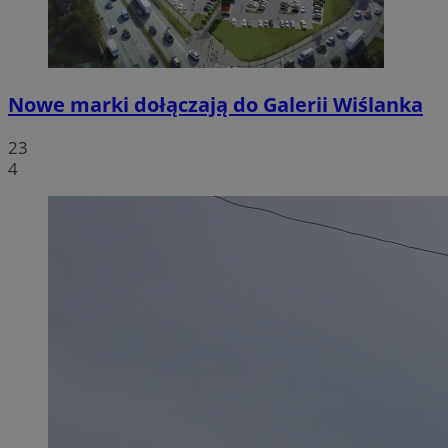
Nowe marki dołączają do Galerii Wiślanka
23
4