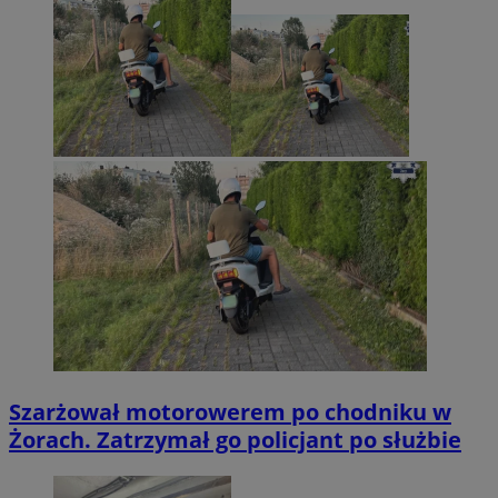
Szarżował motorowerem po chodniku w
Żorach. Zatrzymał go policjant po służbie