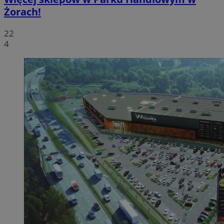
Żorach!
22
4