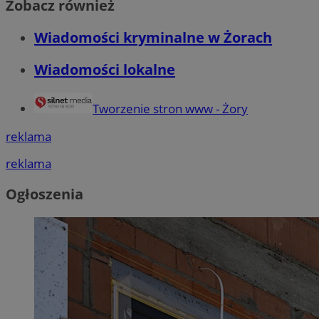
Zobacz również
Wiadomości kryminalne w Żorach
Wiadomości lokalne
Tworzenie stron www - Żory
reklama
reklama
Ogłoszenia