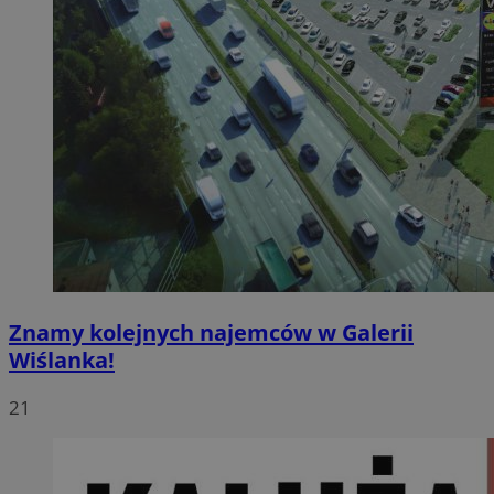
Znamy kolejnych najemców w Galerii
Wiślanka!
21