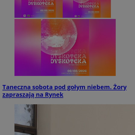
Taneczna sobota pod gołym niebem. Żory
zapraszają na Rynek