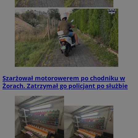
Szarżował motorowerem po chodniku w
Żorach. Zatrzymał go policjant po służbie