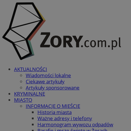
AKTUALNOŚCI
Wiadomości lokalne
Ciekawe artykuły
Artykuły sponsorowane
KRYMINALNE
MIASTO
INFORMACJE O MIEŚCIE
Historia miasta
Ważne adresy i telefony
Harmonogram wywozu odpadów
Parafie i msze święte w Żorach