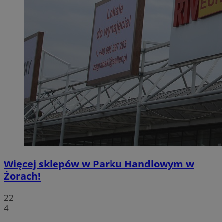
Więcej sklepów w Parku Handlowym w
Żorach!
22
4