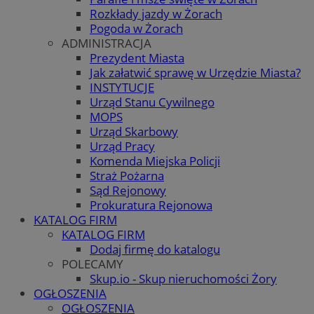
Rozkłady jazdy w Żorach
Pogoda w Żorach
ADMINISTRACJA
Prezydent Miasta
Jak załatwić sprawę w Urzędzie Miasta?
INSTYTUCJE
Urząd Stanu Cywilnego
MOPS
Urząd Skarbowy
Urząd Pracy
Komenda Miejska Policji
Straż Pożarna
Sąd Rejonowy
Prokuratura Rejonowa
KATALOG FIRM
KATALOG FIRM
Dodaj firmę do katalogu
POLECAMY
Skup.io - Skup nieruchomości Żory
OGŁOSZENIA
OGŁOSZENIA