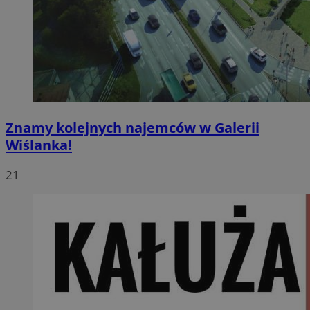
Znamy kolejnych najemców w Galerii
Wiślanka!
21