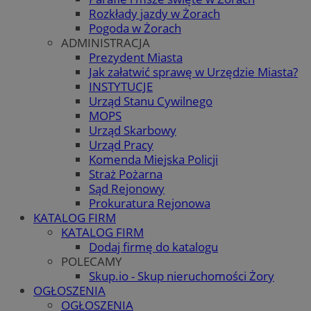
Rozkłady jazdy w Żorach
Pogoda w Żorach
ADMINISTRACJA
Prezydent Miasta
Jak załatwić sprawę w Urzędzie Miasta?
INSTYTUCJE
Urząd Stanu Cywilnego
MOPS
Urząd Skarbowy
Urząd Pracy
Komenda Miejska Policji
Straż Pożarna
Sąd Rejonowy
Prokuratura Rejonowa
KATALOG FIRM
KATALOG FIRM
Dodaj firmę do katalogu
POLECAMY
Skup.io - Skup nieruchomości Żory
OGŁOSZENIA
OGŁOSZENIA