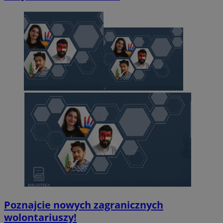
Poznajcie nowych zagranicznych
wolontariuszy!