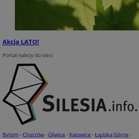
Akcja LATO!
Portal należy do sieci
Bytom
-
Chorzów
-
Gliwice
-
Katowice
-
Łaziska Górne
-