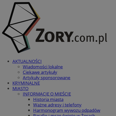
AKTUALNOŚCI
Wiadomości lokalne
Ciekawe artykuły
Artykuły sponsorowane
KRYMINALNE
MIASTO
INFORMACJE O MIEŚCIE
Historia miasta
Ważne adresy i telefony
Harmonogram wywozu odpadów
Parafie i msze święte w Żorach