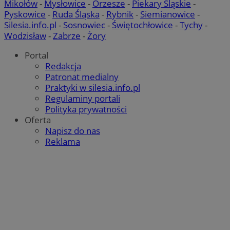
Mikołów
-
Mysłowice
-
Orzesze
-
Piekary Śląskie
-
Pyskowice
-
Ruda Śląska
-
Rybnik
-
Siemianowice
-
Silesia.info.pl
-
Sosnowiec
-
Świętochłowice
-
Tychy
-
Wodzisław
-
Zabrze
-
Żory
Portal
Redakcja
Patronat medialny
Praktyki w silesia.info.pl
Regulaminy portali
Polityka prywatności
Oferta
Napisz do nas
Reklama