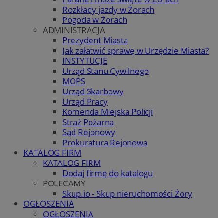
Rozkłady jazdy w Żorach
Pogoda w Żorach
ADMINISTRACJA
Prezydent Miasta
Jak załatwić sprawę w Urzędzie Miasta?
INSTYTUCJE
Urząd Stanu Cywilnego
MOPS
Urząd Skarbowy
Urząd Pracy
Komenda Miejska Policji
Straż Pożarna
Sąd Rejonowy
Prokuratura Rejonowa
KATALOG FIRM
KATALOG FIRM
Dodaj firmę do katalogu
POLECAMY
Skup.io - Skup nieruchomości Żory
OGŁOSZENIA
OGŁOSZENIA