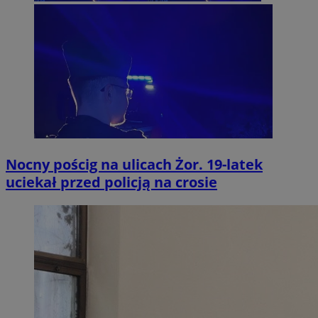
Nocny pościg na ulicach Żor. 19-latek
uciekał przed policją na crosie