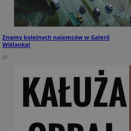
Znamy kolejnych najemców w Galerii
Wiślanka!
21