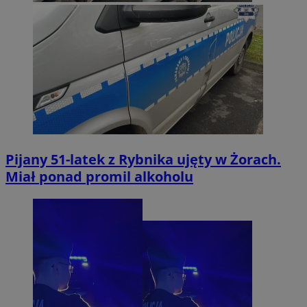
Pijany 51-latek z Rybnika ujęty w Żorach.
Miał ponad promil alkoholu