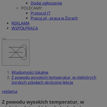
Dodaj ogłoszenie
POLECAMY
Protocol IT
Pracuj.pl - praca w Żorach
REKLAMA
WSPÓŁPRACA
Wiadomości lokalne
Z powodu wysokich temperatur, w niektórych
żorskich szkołach skrócono lekcje
reklama
Z powodu wysokich temperatur, w