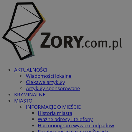
AKTUALNOŚCI
Wiadomości lokalne
Ciekawe artykuły
Artykuły sponsorowane
KRYMINALNE
MIASTO
INFORMACJE O MIEŚCIE
Historia miasta
Ważne adresy i telefony
Harmonogram wywozu odpadów
Parafie i msze święte w Żorach