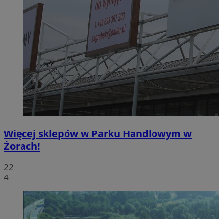
Więcej sklepów w Parku Handlowym w
Żorach!
22
4