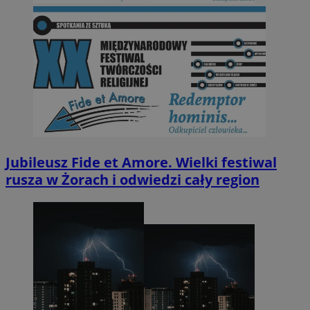
Jubileusz Fide et Amore. Wielki festiwal
rusza w Żorach i odwiedzi cały region