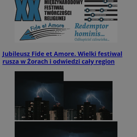
Jubileusz Fide et Amore. Wielki festiwal
rusza w Żorach i odwiedzi cały region