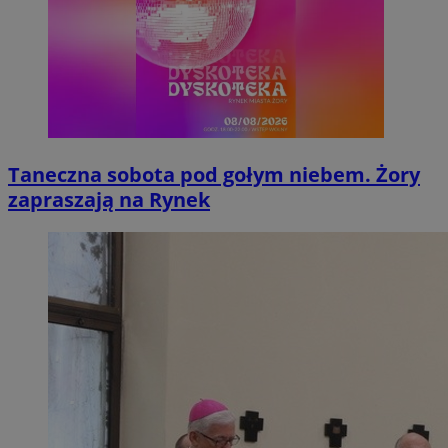
Taneczna sobota pod gołym niebem. Żory
zapraszają na Rynek