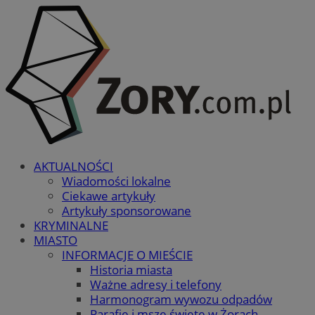
AKTUALNOŚCI
Wiadomości lokalne
Ciekawe artykuły
Artykuły sponsorowane
KRYMINALNE
MIASTO
INFORMACJE O MIEŚCIE
Historia miasta
Ważne adresy i telefony
Harmonogram wywozu odpadów
Parafie i msze święte w Żorach