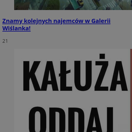
Znamy kolejnych najemców w Galerii
Wiślanka!
21