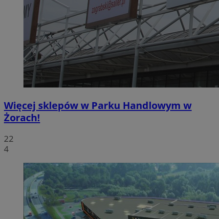
Więcej sklepów w Parku Handlowym w
Żorach!
22
4