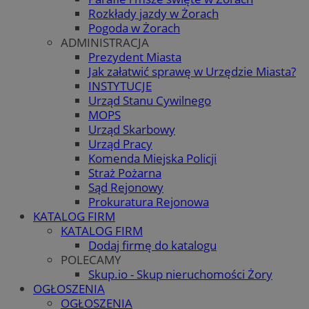
Rozkłady jazdy w Żorach
Pogoda w Żorach
ADMINISTRACJA
Prezydent Miasta
Jak załatwić sprawę w Urzędzie Miasta?
INSTYTUCJE
Urząd Stanu Cywilnego
MOPS
Urząd Skarbowy
Urząd Pracy
Komenda Miejska Policji
Straż Pożarna
Sąd Rejonowy
Prokuratura Rejonowa
KATALOG FIRM
KATALOG FIRM
Dodaj firmę do katalogu
POLECAMY
Skup.io - Skup nieruchomości Żory
OGŁOSZENIA
OGŁOSZENIA