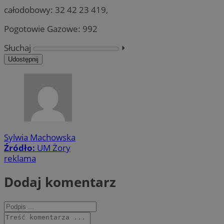
całodobowy: 32 42 23 419,
Pogotowie Gazowe: 992
Słuchaj
⏵︎
Udostępnij
Sylwia Machowska
Źródło:
UM Żory
reklama
Dodaj komentarz