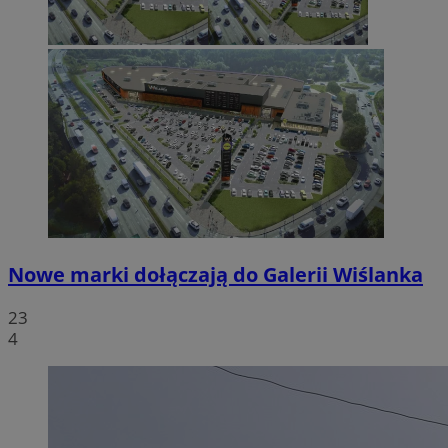
Nowe marki dołączają do Galerii Wiślanka
23
4