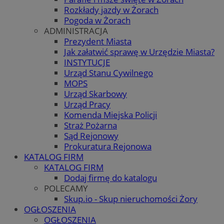
Rozkłady jazdy w Żorach
Pogoda w Żorach
ADMINISTRACJA
Prezydent Miasta
Jak załatwić sprawę w Urzędzie Miasta?
INSTYTUCJE
Urząd Stanu Cywilnego
MOPS
Urząd Skarbowy
Urząd Pracy
Komenda Miejska Policji
Straż Pożarna
Sąd Rejonowy
Prokuratura Rejonowa
KATALOG FIRM
KATALOG FIRM
Dodaj firmę do katalogu
POLECAMY
Skup.io - Skup nieruchomości Żory
OGŁOSZENIA
OGŁOSZENIA