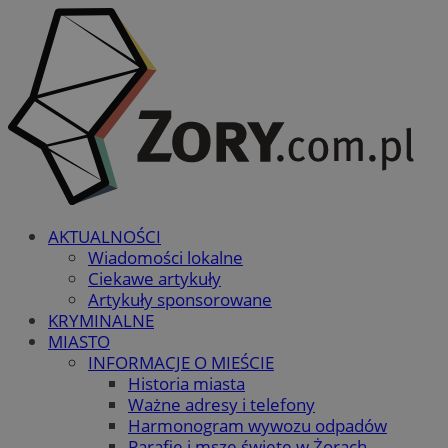
AKTUALNOŚCI
Wiadomości lokalne
Ciekawe artykuły
Artykuły sponsorowane
KRYMINALNE
MIASTO
INFORMACJE O MIEŚCIE
Historia miasta
Ważne adresy i telefony
Harmonogram wywozu odpadów
Parafie i msze święte w Żorach