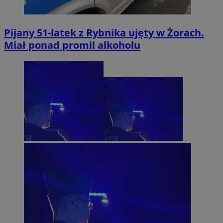
Pijany 51-latek z Rybnika ujęty w Żorach.
Miał ponad promil alkoholu