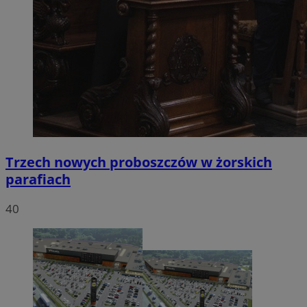
Trzech nowych proboszczów w żorskich
parafiach
40