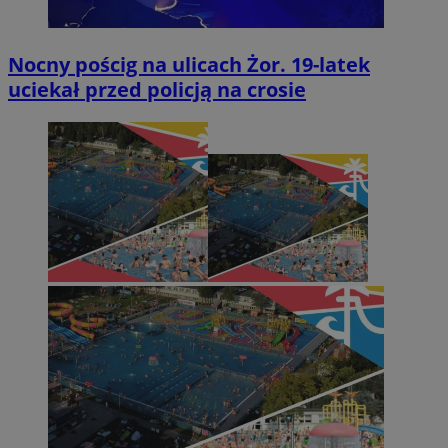
Nocny pościg na ulicach Żor. 19-latek
uciekał przed policją na crosie