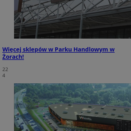
Więcej sklepów w Parku Handlowym w
Żorach!
22
4