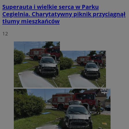
Superauta i wielkie serca w Parku
Cegielnia. Charytatywny piknik przyciągnął
tłumy mieszkańców
12