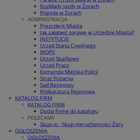
Rozkłady jazdy w Żorach
Pogoda w Żorach
ADMINISTRACJA
Prezydent Miasta
Jak załatwić sprawę w Urzędzie Miasta?
INSTYTUCJE
Urząd Stanu Cywilnego
MOPS
Urząd Skarbowy
Urząd Pracy
Komenda Miejska Policji
Straż Pożarna
Sąd Rejonowy
Prokuratura Rejonowa
KATALOG FIRM
KATALOG FIRM
Dodaj firmę do katalogu
POLECAMY
Skup.io - Skup nieruchomości Żory
OGŁOSZENIA
OGŁOSZENIA