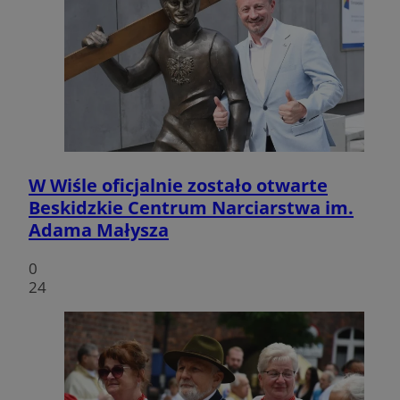
W Wiśle oficjalnie zostało otwarte
Beskidzkie Centrum Narciarstwa im.
Adama Małysza
0
24