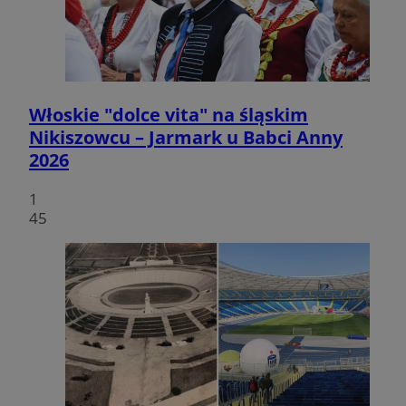
Włoskie "dolce vita" na śląskim
Nikiszowcu – Jarmark u Babci Anny
2026
1
45