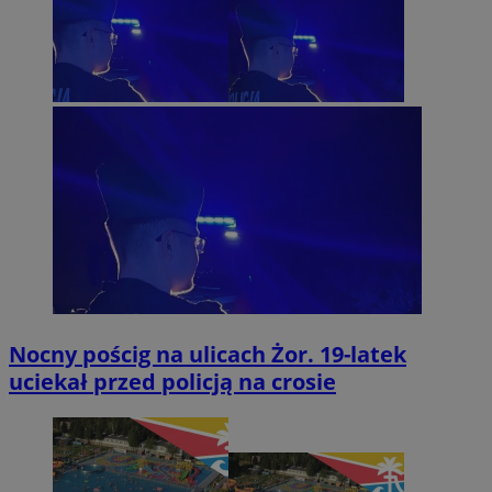
Nocny pościg na ulicach Żor. 19-latek
uciekał przed policją na crosie