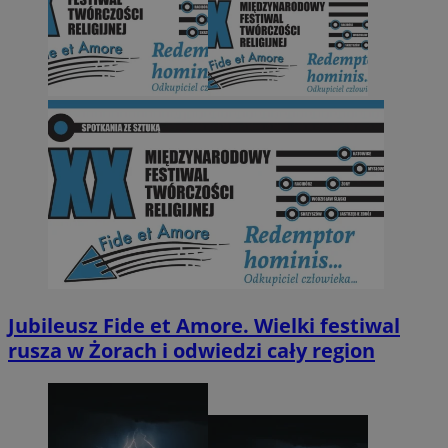
Jubileusz Fide et Amore. Wielki festiwal
rusza w Żorach i odwiedzi cały region