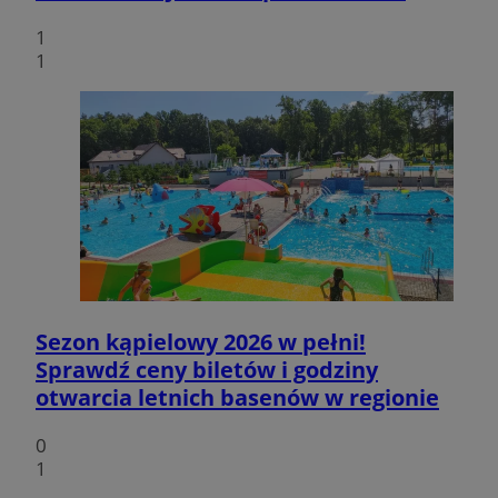
1
1
Sezon kąpielowy 2026 w pełni!
Sprawdź ceny biletów i godziny
otwarcia letnich basenów w regionie
0
1