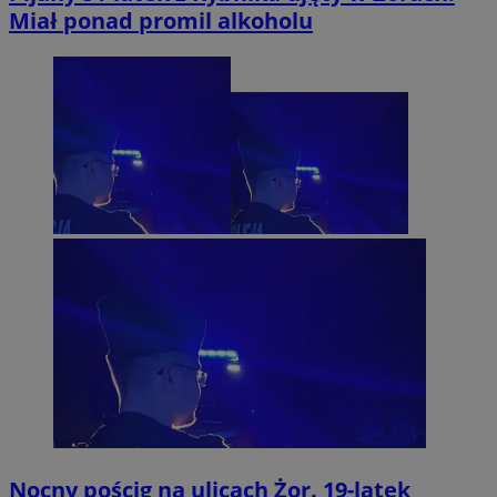
Miał ponad promil alkoholu
Nocny pościg na ulicach Żor. 19-latek