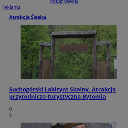
Pokaż więcej
reklama
Atrakcje Śląska
Suchogórski Labirynt Skalny. Atrakcja
przyrodniczo-turystyczna Bytomia
0
5