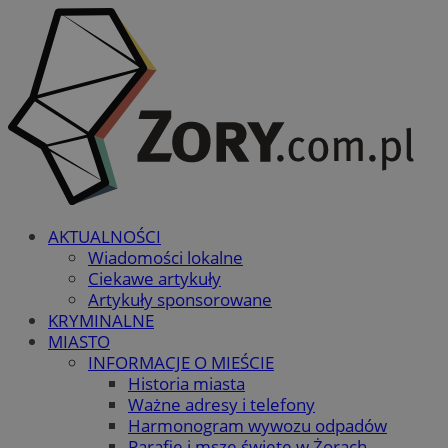
AKTUALNOŚCI
Wiadomości lokalne
Ciekawe artykuły
Artykuły sponsorowane
KRYMINALNE
MIASTO
INFORMACJE O MIEŚCIE
Historia miasta
Ważne adresy i telefony
Harmonogram wywozu odpadów
Parafie i msze święte w Żorach