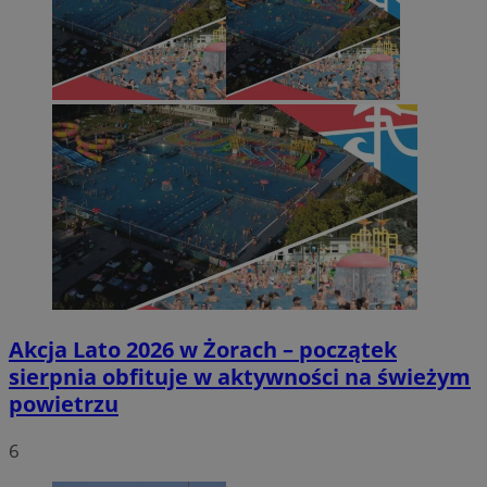
Akcja Lato 2026 w Żorach – początek
sierpnia obfituje w aktywności na świeżym
powietrzu
6