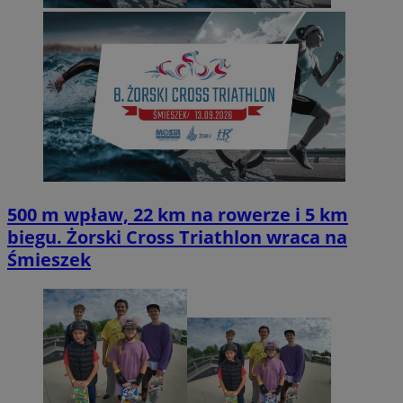
500 m wpław, 22 km na rowerze i 5 km
biegu. Żorski Cross Triathlon wraca na
Śmieszek