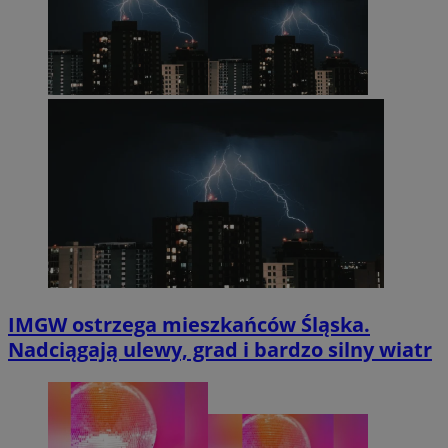
IMGW ostrzega mieszkańców Śląska.
Nadciągają ulewy, grad i bardzo silny wiatr