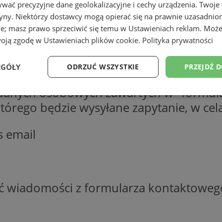
wać precyzyjne dane geolokalizacyjne i cechy urządzenia. Twoje
tryny. Niektórzy dostawcy mogą opierać się na prawnie uzasadnio
ie; masz prawo sprzeciwić się temu w
Ustawieniach reklam
. Może
woją zgodę w
Ustawieniach plików cookie
.
Polityka prywatności
EGÓŁY
ODRZUĆ WSZYSTKIE
PRZEJDŹ 
 danych osobowych zawartych w "formula
Wydajność
Targetowanie
Funkcjonalność
Ni
o którego będzie wysyłane zapytanie, w c
s email
ezbędne
Wydajność
Targetowanie
Funkcjonalność
Niesklasyfikow
ść wiadomości z formularza kontaktoweg
ie umożliwiają korzystanie z podstawowych funkcji strony internetowej, takich jak log
Bez niezbędnych plików cookie nie można prawidłowo korzystać ze strony internetowe
Okres
Provider
/
Domena
Opis
przechowywania