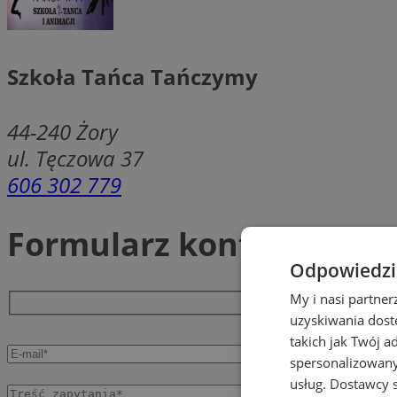
Szkoła Tańca Tańczymy
44-240
Żory
ul. Tęczowa 37
606 302 779
Formularz kontaktowy
Odpowiedzia
My i nasi partne
uzyskiwania dost
takich jak Twój a
spersonalizowanyc
usług.
Dostawcy s