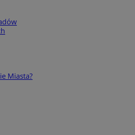
adów
ch
ie Miasta?