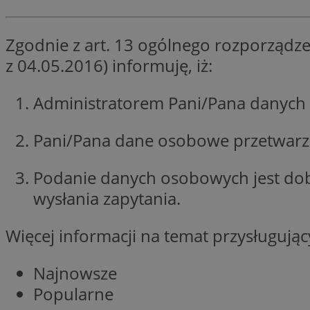
SessID
QeSessID
Zgodnie z art. 13 ogólnego rozporządze
MvSessID
z 04.05.2016) informuję, iż:
__cf_bm
Administratorem Pani/Pana danych 
suid
Pani/Pana dane osobowe przetwarzan
INGRESSCOOKIE
Podanie danych osobowych jest do
wysłania zapytania.
euds
Więcej informacji na temat przysługuj
VISITOR_PRIVACY_
Najnowsze
Popularne