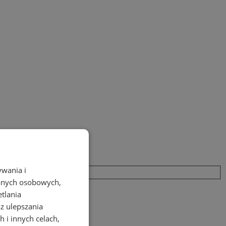
ywania i
danych osobowych,
etlania
az ulepszania
 i innych celach,