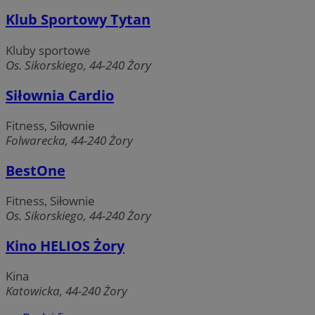
Klub Sportowy Tytan
CookieScriptConsent
4 tygodnie
CookieScript
Kluby sportowe
zory.com.pl
Os. Sikorskiego, 44-240 Żory
Siłownia Cardio
Fitness, Siłownie
Folwarecka, 44-240 Żory
BestOne
Fitness, Siłownie
Os. Sikorskiego, 44-240 Żory
Kino HELIOS Żory
Nazwa
Provider
/
Dom
Provider
/
Okres
Kina
Nazwa
Opis
gid_CAESEEbgrCsXTqPbs6FSxOS-XyA
.ctnsnet.com
Domena
przechowywania
Okres
Katowicka, 44-240 Żory
Nazwa
Provider
/
Domena
przechowywania
__mguid_
.admaster.cc
_ga_L2744325BY
.zory.com.pl
1 rok 1 miesiąc
Ten pli
używan