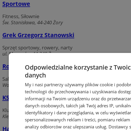
Sportowe
Fitness, Siłownie
Św. Stanisława, 44-240 Żory
Grek Grzegorz Stanowski
Sprzęt sportowy, rowery, narty
ul. Murarska, 44-240 Żory
Rojanka Zajazd
Odpowiedzialne korzystanie z Twoi
danych
Sale bankietowe i weselne
Wodzisławska, 44-240 Żory
My i nasi partnerzy używamy plików cookie i podob
technologii do przechowywania i uzyskiwania dostę
KS Kleszczów
informacji na Twoim urządzeniu oraz do przetwarza
danych osobowych, takich jak Twój adres IP, unikaln
Kluby sportowe
identyfikatory i dane przeglądania, w celu wyświetla
Kleszczów, 44-240 Żory
spersonalizowanych reklam i treści, pomiaru reklam i
analizy odbiorców oraz ulepszania usług.
Dostawcy s
Hawajskie Koszule