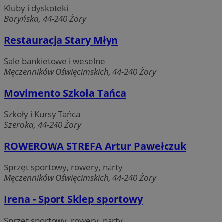
Funkcjonalność
Niesklasyfiko
Kluby i dyskoteki
Boryńska, 44-240 Żory
Restauracja Stary Młyn
Sale bankietowe i weselne
Męczenników Oświęcimskich, 44-240 Żory
Niezbędne
Wydajność
Targetowanie
Funkcjona
Niesklasyfikowane
Movimento Szkoła Tańca
Niezbędne pliki cookie umożliwiają korzystanie z podstawowych fun
Szkoły i Kursy Tańca
strony internetowej, takich jak logowanie użytkownika i zarządzani
Szeroka, 44-240 Żory
Bez niezbędnych plików cookie nie można prawidłowo korzystać ze 
internetowej.
ROWEROWA STREFA Artur Pawełczuk
Okre
Nazwa
Provider
/
Domena
przechow
Sprzęt sportowy, rowery, narty
SessID
zory.com.pl
1 ro
Męczenników Oświęcimskich, 44-240 Żory
Irena - Sport Sklep sportowy
QeSessID
zory.com.pl
1 ro
Sprzęt sportowy, rowery, narty