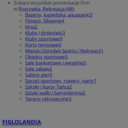
Zobacz wszystkie prezentacje firm
w
Rozrywka, Rekreacja (48)
Baseny, kąpieliska, aquaparki
3
Fitness, Siłownie
4
Kina
2
Kluby i dyskoteki
3
Kluby sportowe
9
Korty tenisowe
0
Miejski Ośrodek Sportu i Rekreacji
1
Obiekty sportowe
5
Sale bankietowe i weselne
5
Sale zabaw
2
Salony gier
0
Sprzęt sportowy, rowery, narty
7
Szkoły i Kursy Tańca
2
Sztuki walki i Samoobrona
2
Tereny rekreacyjne
3
FIGLOLANDIA