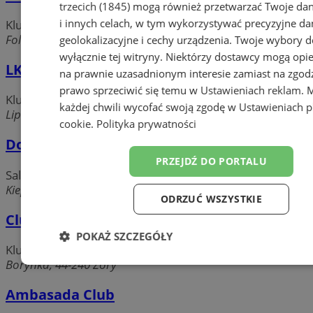
trzecich (1845)
mogą również przetwarzać Twoje dan
i innych celach, w tym wykorzystywać precyzyjne da
Kluby sportowe
Folwarecka 10, 44-240 Żory
geolokalizacyjne i cechy urządzenia. Twoje wybory d
wyłącznie tej witryny. Niektórzy dostawcy mogą opie
LKS Baranowice
na prawnie uzasadnionym interesie zamiast na zgod
prawo sprzeciwić się temu w
Ustawieniach reklam
. 
Kluby sportowe
każdej chwili wycofać swoją zgodę w
Ustawieniach p
Lipowa, 44-240 Żory
cookie
.
Polityka prywatności
Dom Przyjęć PARADISE
PRZEJDŹ DO PORTALU
Sale bankietowe i weselne
Kiepury, 44-240 Żory
ODRZUĆ WSZYSTKIE
Club Floryda
POKAŻ SZCZEGÓŁY
Kluby i dyskoteki
Boryńka, 44-240 Żory
Niezbędne
Wydajność
Target
Ambasada Club