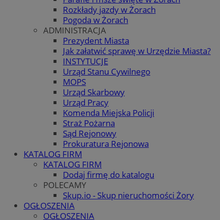
Rozkłady jazdy w Żorach
Pogoda w Żorach
ADMINISTRACJA
Prezydent Miasta
Jak załatwić sprawę w Urzędzie Miasta?
INSTYTUCJE
Urząd Stanu Cywilnego
MOPS
Urząd Skarbowy
Urząd Pracy
Komenda Miejska Policji
Straż Pożarna
Sąd Rejonowy
Prokuratura Rejonowa
KATALOG FIRM
KATALOG FIRM
Dodaj firmę do katalogu
POLECAMY
Skup.io - Skup nieruchomości Żory
OGŁOSZENIA
OGŁOSZENIA