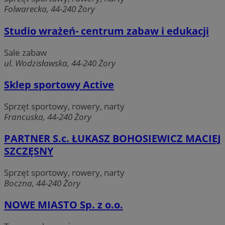
Folwarecka, 44-240 Żory
MvSessID
zory.com.pl
1 ro
Studio wrażeń- centrum zabaw i edukacji
Sale zabaw
__cf_bm
29 minu
Cloudflare Inc.
seku
.temu.com
ul. Wodzisławska, 44-240 Żory
Sklep sportowy Active
Sprzęt sportowy, rowery, narty
Francuska, 44-240 Żory
PARTNER S.c. ŁUKASZ BOHOSIEWICZ MACIEJ
Google Privacy Policy
SZCZĘSNY
Sprzęt sportowy, rowery, narty
suid
1 ro
Simplifi Holdings
Boczna, 44-240 Żory
Inc.
.simpli.fi
NOWE MIASTO Sp. z o.o.
INGRESSCOOKIE
Sesj
NGINX Inc.
bh.contextweb.com