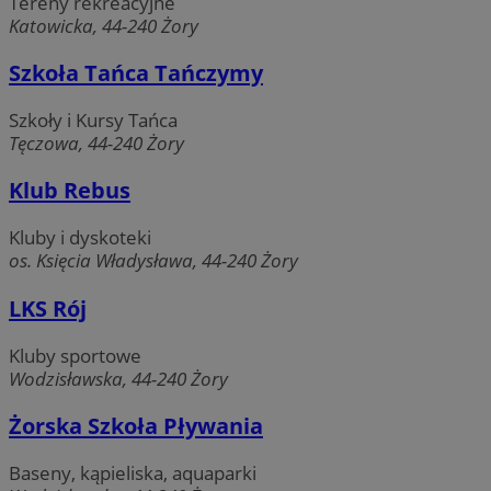
Tereny rekreacyjne
Katowicka, 44-240 Żory
Szkoła Tańca Tańczymy
Szkoły i Kursy Tańca
Tęczowa, 44-240 Żory
euds
.rfihub.com
Sesj
Klub Rebus
Kluby i dyskoteki
os. Księcia Władysława, 44-240 Żory
LKS Rój
Kluby sportowe
Wodzisławska, 44-240 Żory
VISITOR_PRIVACY_METADATA
5 miesię
YouTube
Żorska Szkoła Pływania
tygodn
.youtube.com
Baseny, kąpieliska, aquaparki