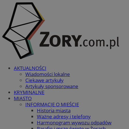
AKTUALNOŚCI
Wiadomości lokalne
Ciekawe artykuły
Artykuły sponsorowane
KRYMINALNE
MIASTO
INFORMACJE O MIEŚCIE
Historia miasta
Ważne adresy i telefony
Harmonogram wywozu odpadów
Parafie i msze święte w Żorach