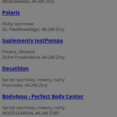
Wodzisławska, 44-240 Żory
Polaris
Kluby sportowe
Os. Pawlikowskiego, 44-240 Żory
Suplementy JestPompa
Fitness, Siłownie
Dolne Przedmieście, 44-240 Żory
Decathlon
Sprzęt sportowy, rowery, narty
Francuska, 44-240 Żory
Body4you - Perfect Body Center
li_gc
5 miesię
LinkedIn
Sprzęt sportowy, rowery, narty
tygodn
Corporation
WODZISŁAWSKA, 44-240 ŻORY
.linkedin.com