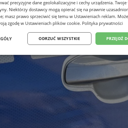
wać precyzyjne dane geolokalizacyjne i cechy urządzenia. Twoje
tryny. Niektórzy dostawcy mogą opierać się na prawnie uzasadnio
ie; masz prawo sprzeciwić się temu w
Ustawieniach reklam
. Może
woją zgodę w
Ustawieniach plików cookie
.
Polityka prywatności
EGÓŁY
ODRZUĆ WSZYSTKIE
PRZEJDŹ 
Wydajność
Targetowanie
Funkcjonalność
Ni
ezbędne
Wydajność
Targetowanie
Funkcjonalność
Niesklasyfikow
ie umożliwiają korzystanie z podstawowych funkcji strony internetowej, takich jak log
Bez niezbędnych plików cookie nie można prawidłowo korzystać ze strony internetowe
Okres
Provider
/
Domena
Opis
przechowywania