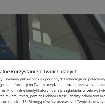
lne korzystanie z Twoich danych
rzy używamy plików cookie i podobnych technologii do przechow
ępu do informacji na Twoim urządzeniu oraz do przetwarzania 
dres IP, unikalne identyfikatory i dane przeglądania, w celu wyświ
h reklam i treści, pomiaru reklam i treści, analizy odbiorców or
tron trzecich (1845)
mogą również przetwarzać Twoje dane w tych