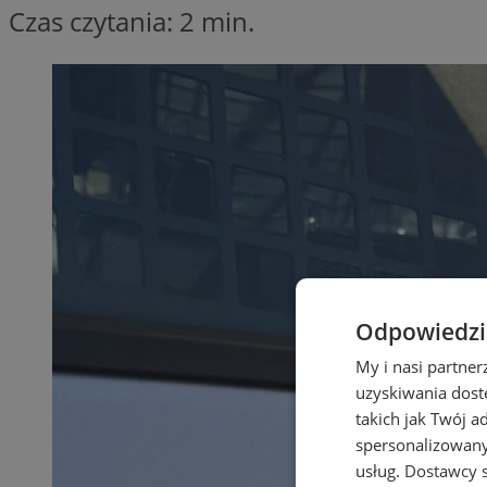
Czas czytania: 2 min.
Odpowiedzia
My i nasi partne
uzyskiwania dost
takich jak Twój a
spersonalizowanyc
usług.
Dostawcy s