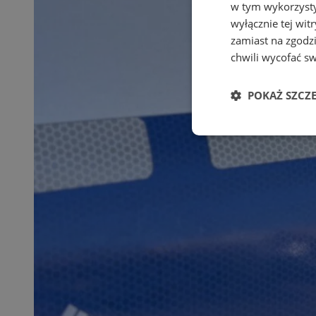
w tym wykorzysty
wyłącznie tej wi
zamiast na zgodz
chwili wycofać s
POKAŻ SZCZ
Niezbędne
Ni
Niezbędne pliki cook
zarządzanie kontem. 
Nazwa