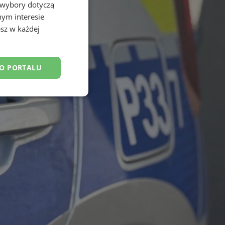
 wybory dotyczą
nym interesie
sz w każdej
DO PORTALU
esklasyfikowane
ane
owanie użytkownika i
j.