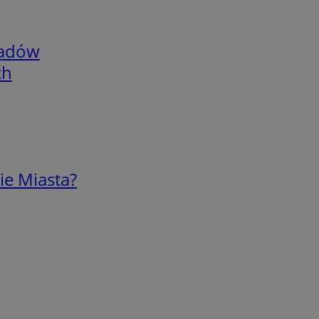
adów
ch
ie Miasta?