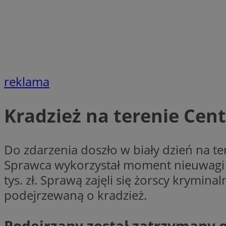
li_gc
CookieScriptConse
reklama
Kradzież na terenie Ce
Nazwa
Nazwa
Nazwa
Do zdarzenia doszło w biały dzień na 
gid_CAESEEbgrCsX
_ga_L2744325BY
Sprawca wykorzystał moment nieuwagi i 
__mguid_
tt_viewer
tys. zł. Sprawą zajęli się żorscy krymin
_ga
podejrzewaną o kradzież.
DSID
ADKUID
Podejrzany został zatrzymany 