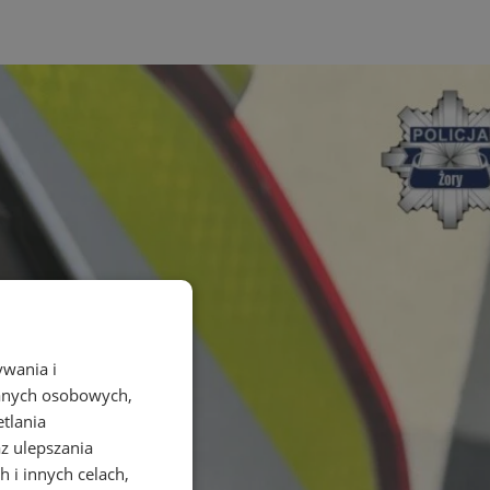
ywania i
danych osobowych,
etlania
az ulepszania
 i innych celach,