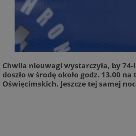
SessID
QeSessID
MvSessID
__cf_bm
suid
Chwila nieuwagi wystarczyła, by 74-le
INGRESSCOOKIE
doszło w środę około godz. 13.00 n
Oświęcimskich. Jeszcze tej samej noc
euds
VISITOR_PRIVACY_