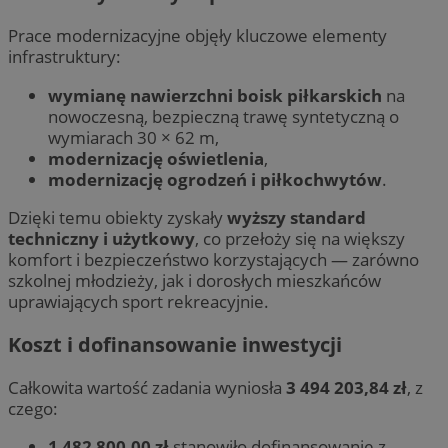
Prace modernizacyjne objęły kluczowe elementy
infrastruktury:
wymianę nawierzchni boisk piłkarskich
na
nowoczesną, bezpieczną trawę syntetyczną o
wymiarach 30 × 62 m,
modernizację oświetlenia
,
modernizację ogrodzeń i piłkochwytów
.
Dzięki temu obiekty zyskały
wyższy standard
techniczny i użytkowy
, co przełoży się na większy
komfort i bezpieczeństwo korzystających — zarówno
szkolnej młodzieży, jak i dorosłych mieszkańców
uprawiających sport rekreacyjnie.
Koszt i dofinansowanie inwestycji
Całkowita wartość zadania wyniosła
3 494 203,84 zł
, z
czego:
1 482 800,00 zł
stanowiło dofinansowanie z