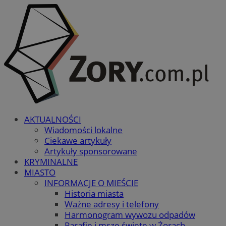
AKTUALNOŚCI
Wiadomości lokalne
Ciekawe artykuły
Artykuły sponsorowane
KRYMINALNE
MIASTO
INFORMACJE O MIEŚCIE
Historia miasta
Ważne adresy i telefony
Harmonogram wywozu odpadów
Parafie i msze święte w Żorach