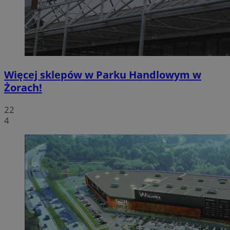
Więcej sklepów w Parku Handlowym w
Żorach!
22
4