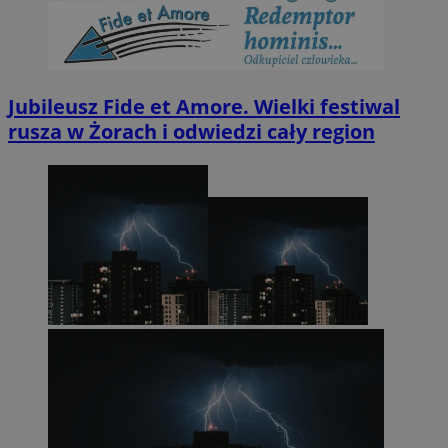
Jubileusz Fide et Amore. Wielki festiwal
rusza w Żorach i odwiedzi cały region