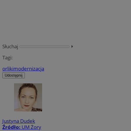
Słuchaj
⏵︎
Tagi:
orliki
modernizacja
Udostępnij
Justyna Dudek
Źródło:
UM Żory