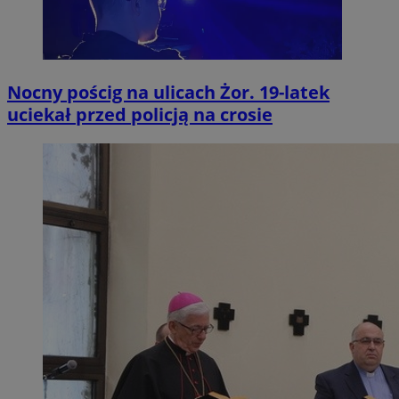
Nocny pościg na ulicach Żor. 19-latek
uciekał przed policją na crosie