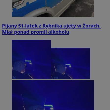
Pijany 51-latek z Rybnika ujęty w Żorach.
Miał ponad promil alkoholu