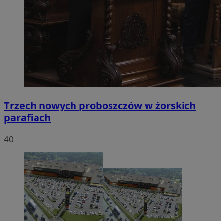
Trzech nowych proboszczów w żorskich
parafiach
40