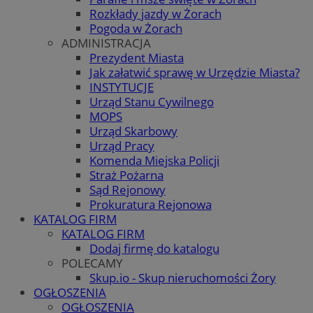
Rozkłady jazdy w Żorach
Pogoda w Żorach
ADMINISTRACJA
Prezydent Miasta
Jak załatwić sprawę w Urzędzie Miasta?
INSTYTUCJE
Urząd Stanu Cywilnego
MOPS
Urząd Skarbowy
Urząd Pracy
Komenda Miejska Policji
Straż Pożarna
Sąd Rejonowy
Prokuratura Rejonowa
KATALOG FIRM
KATALOG FIRM
Dodaj firmę do katalogu
POLECAMY
Skup.io - Skup nieruchomości Żory
OGŁOSZENIA
OGŁOSZENIA