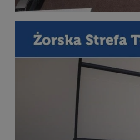
SessID
QeSessID
MvSessID
__cf_bm
suid
INGRESSCOOKIE
euds
VISITOR_PRIVACY_