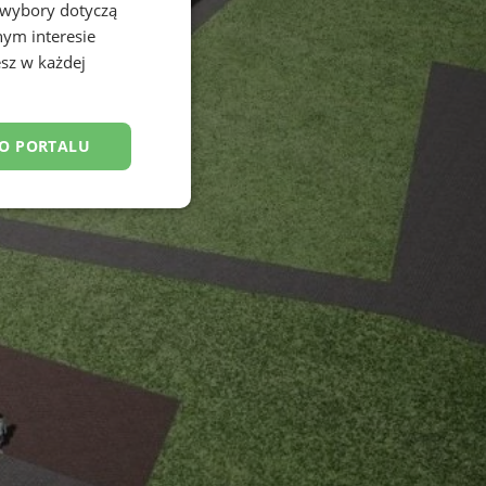
 wybory dotyczą
nym interesie
sz w każdej
DO PORTALU
esklasyfikowane
ane
owanie użytkownika i
j.