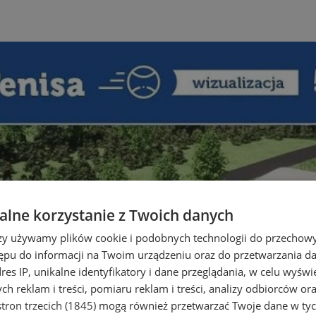
lne korzystanie z Twoich danych
rzy używamy plików cookie i podobnych technologii do przechow
ępu do informacji na Twoim urządzeniu oraz do przetwarzania 
dres IP, unikalne identyfikatory i dane przeglądania, w celu wyświ
h reklam i treści, pomiaru reklam i treści, analizy odbiorców or
tron trzecich (1845)
mogą również przetwarzać Twoje dane w tych