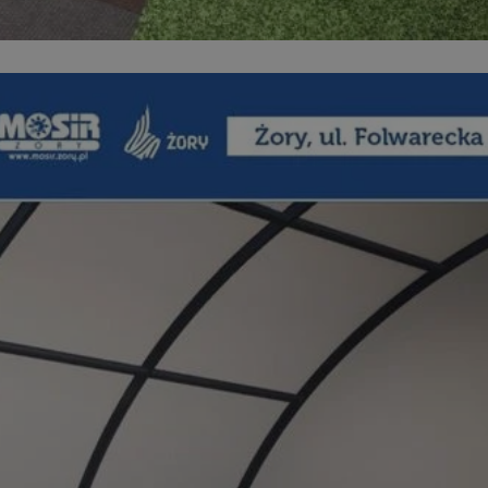
entyfikator sesji.
entyfikator sesji.
entyfikator sesji.
niania ludzi i
trony internetowej,
e ważnych raportów
ryny internetowej.
 identyfikatora
erów obsługuje
ekście
lu optymalizacji
 do przechowywania
niu do usług
e, czy użytkownik
enia lub reklamy.
nformacje o zgodzie
ncjach dotyczących
ia z witryny.
olityki prywatności
ich przestrzeganie
temu użytkownik nie