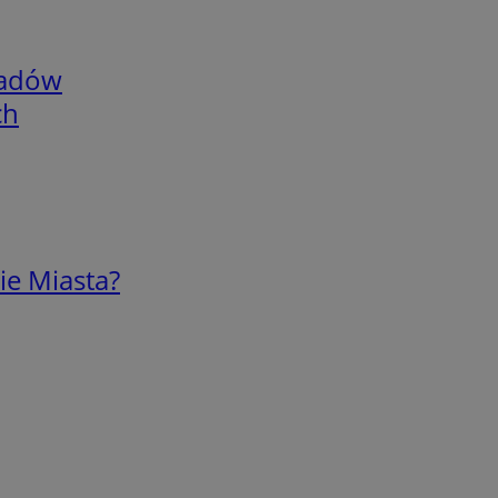
adów
ch
ie Miasta?