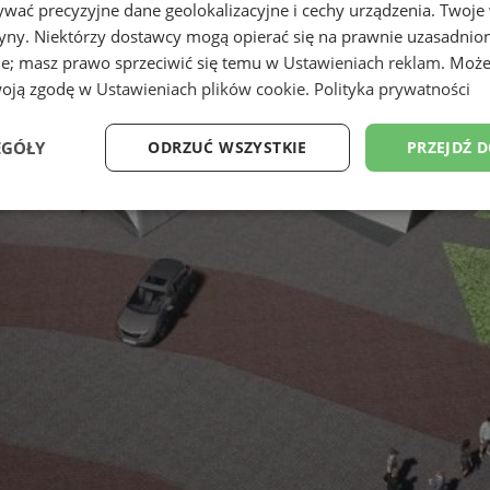
wać precyzyjne dane geolokalizacyjne i cechy urządzenia. Twoje
tryny. Niektórzy dostawcy mogą opierać się na prawnie uzasadnio
ie; masz prawo sprzeciwić się temu w
Ustawieniach reklam
. Może
woją zgodę w
Ustawieniach plików cookie
.
Polityka prywatności
EGÓŁY
ODRZUĆ WSZYSTKIE
PRZEJDŹ 
Wydajność
Targetowanie
Funkcjonalność
Ni
ezbędne
Wydajność
Targetowanie
Funkcjonalność
Niesklasyfikow
ie umożliwiają korzystanie z podstawowych funkcji strony internetowej, takich jak log
Bez niezbędnych plików cookie nie można prawidłowo korzystać ze strony internetowe
Okres
Provider
/
Domena
Opis
przechowywania