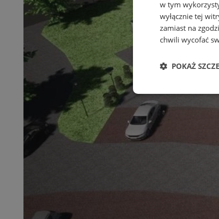
w tym wykorzysty
wyłącznie tej wi
zamiast na zgodz
chwili wycofać s
POKAŻ SZCZ
Niezbędne
Ni
Niezbędne pliki cook
zarządzanie kontem. 
Nazwa