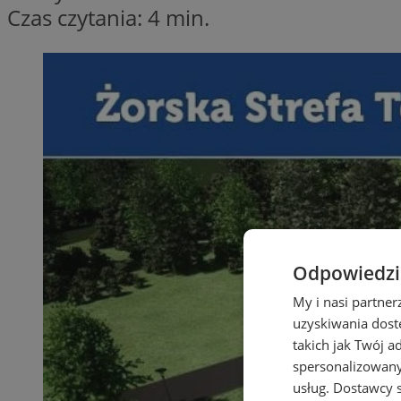
Czas czytania: 4 min.
Odpowiedzia
My i nasi partne
uzyskiwania dost
takich jak Twój a
spersonalizowanyc
usług.
Dostawcy s