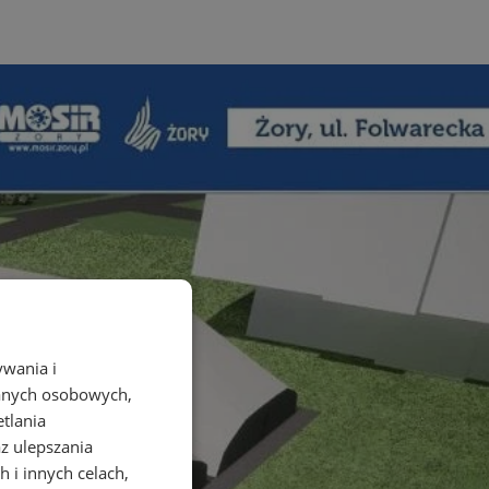
ywania i
danych osobowych,
etlania
az ulepszania
 i innych celach,