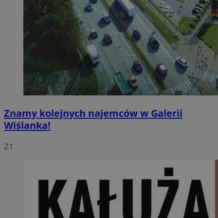
Znamy kolejnych najemców w Galerii
Wiślanka!
21