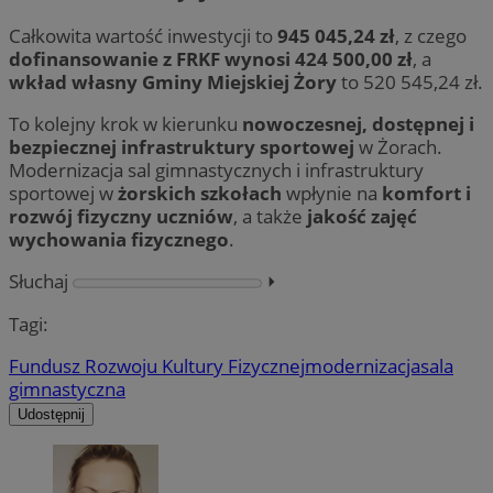
Całkowita wartość inwestycji to
945 045,24 zł
, z czego
dofinansowanie z FRKF wynosi 424 500,00 zł
, a
wkład własny Gminy Miejskiej Żory
to 520 545,24 zł.
To kolejny krok w kierunku
nowoczesnej, dostępnej i
bezpiecznej infrastruktury sportowej
w Żorach.
Modernizacja sal gimnastycznych i infrastruktury
sportowej w
żorskich szkołach
wpłynie na
komfort i
rozwój fizyczny uczniów
, a także
jakość zajęć
wychowania fizycznego
.
Słuchaj
⏵︎
Tagi:
Fundusz Rozwoju Kultury Fizycznej
modernizacja
sala
gimnastyczna
Udostępnij