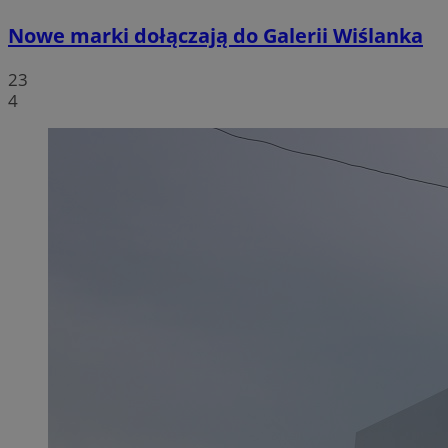
Nowe marki dołączają do Galerii Wiślanka
23
4