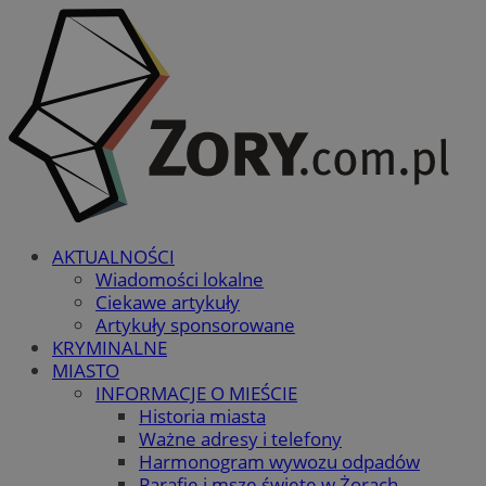
AKTUALNOŚCI
Wiadomości lokalne
Ciekawe artykuły
Artykuły sponsorowane
KRYMINALNE
MIASTO
INFORMACJE O MIEŚCIE
Historia miasta
Ważne adresy i telefony
Harmonogram wywozu odpadów
Parafie i msze święte w Żorach