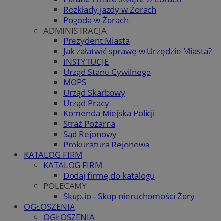
Rozkłady jazdy w Żorach
Pogoda w Żorach
ADMINISTRACJA
Prezydent Miasta
Jak załatwić sprawę w Urzędzie Miasta?
INSTYTUCJE
Urząd Stanu Cywilnego
MOPS
Urząd Skarbowy
Urząd Pracy
Komenda Miejska Policji
Straż Pożarna
Sąd Rejonowy
Prokuratura Rejonowa
KATALOG FIRM
KATALOG FIRM
Dodaj firmę do katalogu
POLECAMY
Skup.io - Skup nieruchomości Żory
OGŁOSZENIA
OGŁOSZENIA