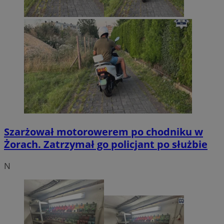
Szarżował motorowerem po chodniku w
Żorach. Zatrzymał go policjant po służbie
N