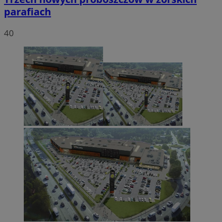
parafiach
40