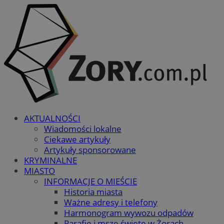
AKTUALNOŚCI
Wiadomości lokalne
Ciekawe artykuły
Artykuły sponsorowane
KRYMINALNE
MIASTO
INFORMACJE O MIEŚCIE
Historia miasta
Ważne adresy i telefony
Harmonogram wywozu odpadów
Parafie i msze święte w Żorach