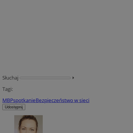
Słuchaj
⏵︎
Tagi:
MBP
spotkanie
Bezpieczeństwo w sieci
Udostępnij