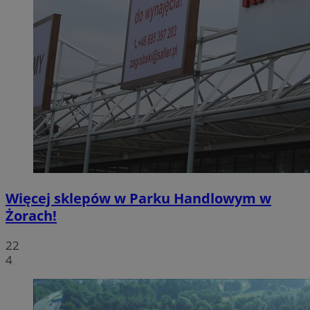
Więcej sklepów w Parku Handlowym w
Żorach!
22
4