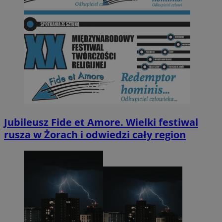
Jubileusz Fide et Amore. Wielki festiwal
rusza w Żorach i odwiedzi cały region