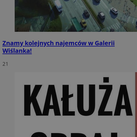
Znamy kolejnych najemców w Galerii
Wiślanka!
21