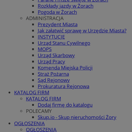
Rozkłady jazdy w Żorach
Pogoda w Żorach
ADMINISTRACJA
Prezydent Miasta
Jak załatwić sprawę w Urzędzie Miasta?
INSTYTUCJE
Urząd Stanu Cywilnego
MOPS
Urząd Skarbowy
Urząd Pracy
Komenda Miejska Policji
Straż Pożarna
Sąd Rejonowy
Prokuratura Rejonowa
KATALOG FIRM
KATALOG FIRM
Dodaj firmę do katalogu
POLECAMY
Skup.io - Skup nieruchomości Żory
OGŁOSZENIA
OGŁOSZENIA