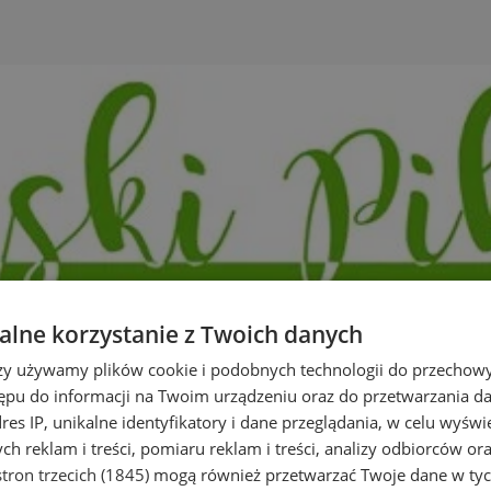
lne korzystanie z Twoich danych
rzy używamy plików cookie i podobnych technologii do przechow
ępu do informacji na Twoim urządzeniu oraz do przetwarzania 
dres IP, unikalne identyfikatory i dane przeglądania, w celu wyświ
h reklam i treści, pomiaru reklam i treści, analizy odbiorców or
tron trzecich (1845)
mogą również przetwarzać Twoje dane w tych