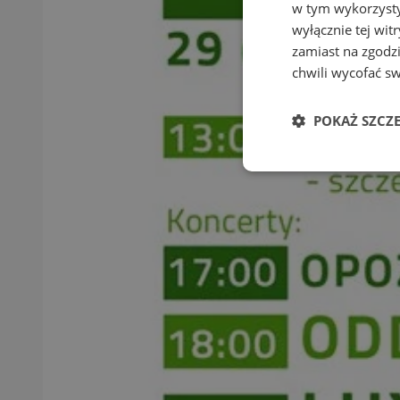
w tym wykorzysty
wyłącznie tej wi
zamiast na zgodz
chwili wycofać s
POKAŻ SZCZ
Niezbędne
Ni
Niezbędne pliki cook
zarządzanie kontem. 
Nazwa