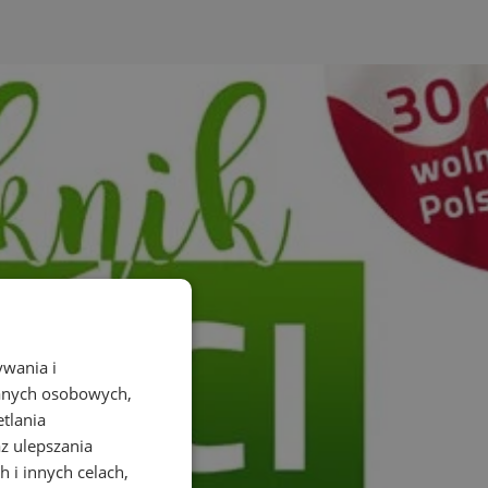
ywania i
danych osobowych,
etlania
az ulepszania
 i innych celach,