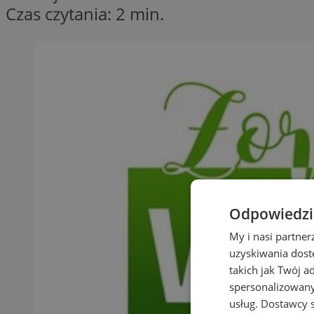
Czas czytania: 2 min.
Odpowiedzia
My i nasi partne
uzyskiwania dost
takich jak Twój a
spersonalizowanyc
usług.
Dostawcy s