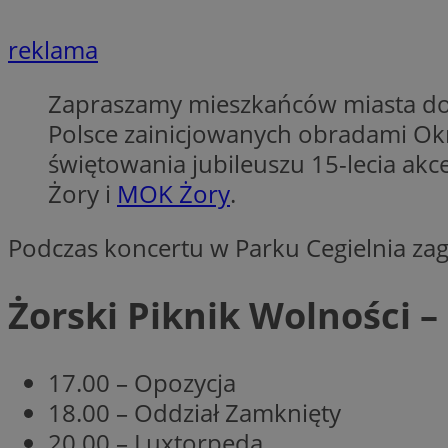
reklama
li_gc
Zapraszamy mieszkańców miasta do 
Polsce zainicjowanych obradami Ok
CookieScriptConse
świętowania jubileuszu 15-lecia akce
Żory i
MOK Żory
.
Podczas koncertu w Parku Cegielnia zag
Nazwa
Nazwa
Nazwa
gid_CAESEEbgrCsX
Żorski Piknik Wolności –
_ga_L2744325BY
__mguid_
tt_viewer
_ga
17.00 – Opozycja
DSID
18.00 – Oddział Zamknięty
20.00 – Luxtorpeda
ADKUID