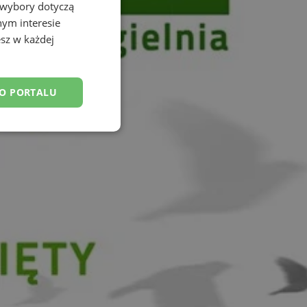
 wybory dotyczą
nym interesie
sz w każdej
DO PORTALU
esklasyfikowane
ane
owanie użytkownika i
j.