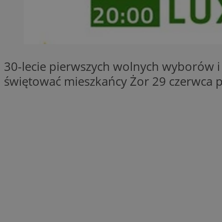
SessID
QeSessID
MvSessID
__cf_bm
30-lecie pierwszych wolnych wyborów i 
świętować mieszkańcy Żor 29 czerwca p
suid
INGRESSCOOKIE
euds
VISITOR_PRIVACY_