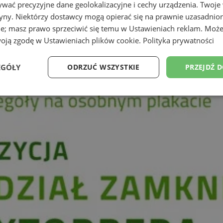
wać precyzyjne dane geolokalizacyjne i cechy urządzenia. Twoje
tryny. Niektórzy dostawcy mogą opierać się na prawnie uzasadnio
ie; masz prawo sprzeciwić się temu w
Ustawieniach reklam
. Może
woją zgodę w
Ustawieniach plików cookie
.
Polityka prywatności
EGÓŁY
ODRZUĆ WSZYSTKIE
PRZEJDŹ 
Wydajność
Targetowanie
Funkcjonalność
Ni
ezbędne
Wydajność
Targetowanie
Funkcjonalność
Niesklasyfikow
ie umożliwiają korzystanie z podstawowych funkcji strony internetowej, takich jak log
Bez niezbędnych plików cookie nie można prawidłowo korzystać ze strony internetowe
Okres
Provider
/
Domena
Opis
przechowywania