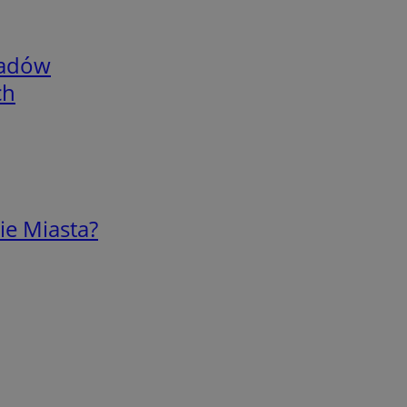
adów
ch
ie Miasta?