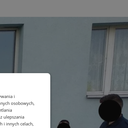
ywania i
danych osobowych,
etlania
az ulepszania
 i innych celach,