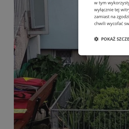
w tym wykorzysty
wyłącznie tej wi
zamiast na zgodz
chwili wycofać s
POKAŻ SZCZ
Niezbędne
Ni
Niezbędne pliki cook
zarządzanie kontem. 
Nazwa