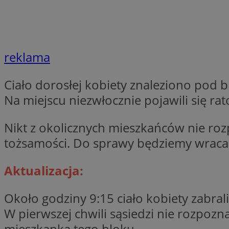
li_gc
reklama
CookieScriptConse
Ciało dorosłej kobiety znaleziono pod 
Na miejscu niezwłocznie pojawili się rat
Nikt z okolicznych mieszkańców nie rozpoz
Nazwa
Nazwa
tożsamości. Do sprawy będziemy wraca
Nazwa
gid_CAESEEbgrCsX
_ga_L2744325BY
__mguid_
tt_viewer
Aktualizacja:
_ga
DSID
Około godziny 9:15 ciało kobiety zabr
W pierwszej chwili sąsiedzi nie rozpozna
ADKUID
mieszkanką tego bloku.