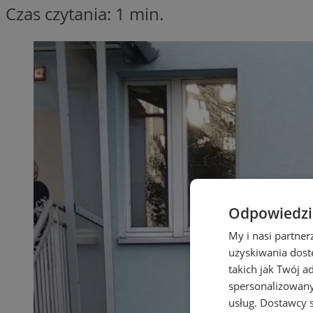
Czas czytania: 1 min.
Odpowiedzia
My i nasi partne
uzyskiwania dost
takich jak Twój a
spersonalizowanyc
usług.
Dostawcy s