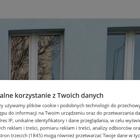
lne korzystanie z Twoich danych
rzy używamy plików cookie i podobnych technologii do przechow
ępu do informacji na Twoim urządzeniu oraz do przetwarzania 
dres IP, unikalne identyfikatory i dane przeglądania, w celu wyświ
h reklam i treści, pomiaru reklam i treści, analizy odbiorców or
tron trzecich (1845)
mogą również przetwarzać Twoje dane w tych