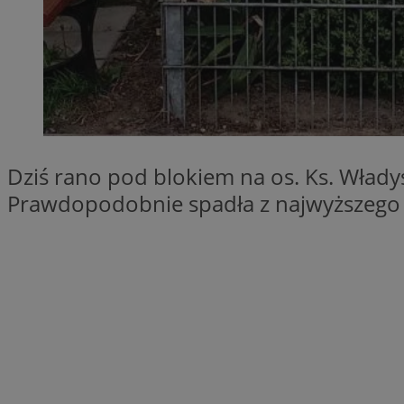
SessID
QeSessID
MvSessID
__cf_bm
suid
Dziś rano pod blokiem na os. Ks. Wład
Prawdopodobnie spadła z najwyższego pię
INGRESSCOOKIE
euds
VISITOR_PRIVACY_