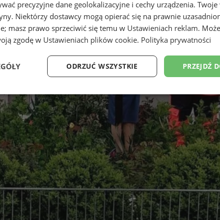
wać precyzyjne dane geolokalizacyjne i cechy urządzenia. Twoje
tryny. Niektórzy dostawcy mogą opierać się na prawnie uzasadnio
ie; masz prawo sprzeciwić się temu w
Ustawieniach reklam
. Może
woją zgodę w
Ustawieniach plików cookie
.
Polityka prywatności
EGÓŁY
ODRZUĆ WSZYSTKIE
PRZEJDŹ 
Wydajność
Targetowanie
Funkcjonalność
Ni
ezbędne
Wydajność
Targetowanie
Funkcjonalność
Niesklasyfikow
ie umożliwiają korzystanie z podstawowych funkcji strony internetowej, takich jak log
Bez niezbędnych plików cookie nie można prawidłowo korzystać ze strony internetowe
Okres
Provider
/
Domena
Opis
przechowywania