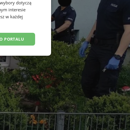
 wybory dotyczą
nym interesie
sz w każdej
DO PORTALU
esklasyfikowane
ane
owanie użytkownika i
j.