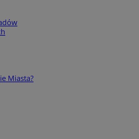
adów
ch
ie Miasta?