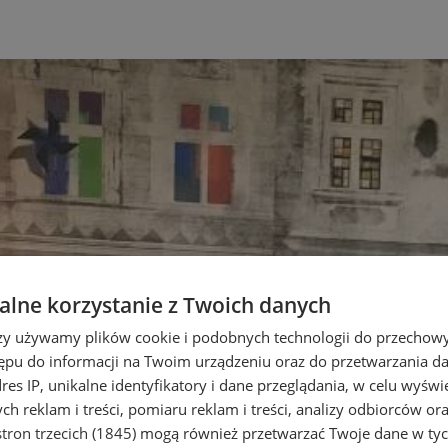
lne korzystanie z Twoich danych
rzy używamy plików cookie i podobnych technologii do przechow
ępu do informacji na Twoim urządzeniu oraz do przetwarzania 
dres IP, unikalne identyfikatory i dane przeglądania, w celu wyświ
h reklam i treści, pomiaru reklam i treści, analizy odbiorców or
tron trzecich (1845)
mogą również przetwarzać Twoje dane w tych