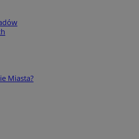
adów
ch
ie Miasta?