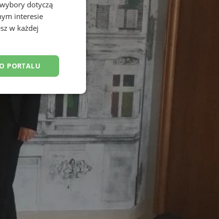
 wybory dotyczą
nym interesie
sz w każdej
DO PORTALU
esklasyfikowane
ane
owanie użytkownika i
j.