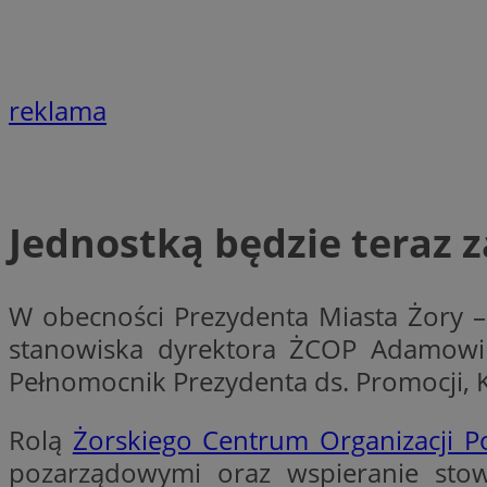
li_gc
reklama
CookieScriptConse
Jednostką będzie teraz 
Nazwa
Nazwa
W obecności Prezydenta Miasta Żory 
Nazwa
gid_CAESEEbgrCsX
_ga_L2744325BY
stanowiska dyrektora ŻCOP Adamowi 
__mguid_
tt_viewer
Pełnomocnik Prezydenta ds. Promocji, K
_ga
DSID
Rolą
Żorskiego Centrum Organizacji 
pozarzą­dowymi oraz wspieranie sto­
ADKUID