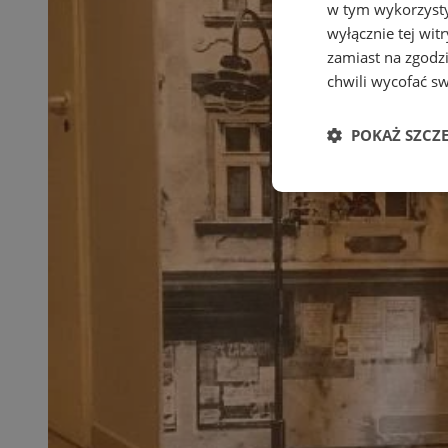
w tym wykorzysty
wyłącznie tej wi
zamiast na zgodz
chwili wycofać s
POKAŻ SZCZ
Niezbędne
Ni
Niezbędne pliki cook
zarządzanie kontem. 
Nazwa