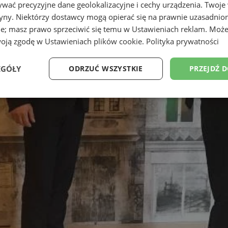
wać precyzyjne dane geolokalizacyjne i cechy urządzenia. Twoje
tryny. Niektórzy dostawcy mogą opierać się na prawnie uzasadnio
ie; masz prawo sprzeciwić się temu w
Ustawieniach reklam
. Może
woją zgodę w
Ustawieniach plików cookie
.
Polityka prywatności
EGÓŁY
ODRZUĆ WSZYSTKIE
PRZEJDŹ 
Wydajność
Targetowanie
Funkcjonalność
Ni
ezbędne
Wydajność
Targetowanie
Funkcjonalność
Niesklasyfikow
ie umożliwiają korzystanie z podstawowych funkcji strony internetowej, takich jak log
Bez niezbędnych plików cookie nie można prawidłowo korzystać ze strony internetowe
Okres
Provider
/
Domena
Opis
przechowywania