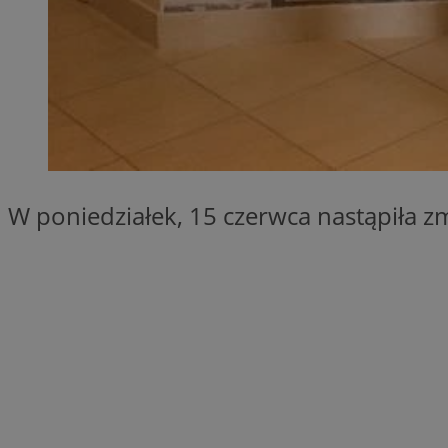
SessID
QeSessID
MvSessID
__cf_bm
suid
W poniedziałek, 15 czerwca nastąpiła 
INGRESSCOOKIE
euds
VISITOR_PRIVACY_