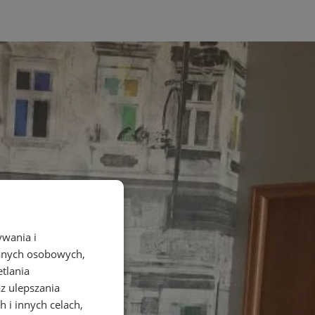
ywania i
danych osobowych,
etlania
az ulepszania
 i innych celach,