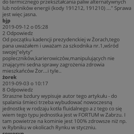
do termicznego przekształcania paliw alternatywnych
lub nośników energii (kody 191212, 191210) ..." Sprawa
jest więc jasna.
bjp
2019-09-12 o 05:28
2
Odpowiedz
Od początku kadencji prezydenckiej w Żorach,tego
pana uważałem i uważam za szkodnika nr.1,wśród
swojej"elyty"
popleczników,karierowiczów,manipulujących nie
znającymi sedna sprawy zagrożenia zdrowia
mieszkańców Żor...i tyle..
żorek
2019-09-03 o 10:17
8
Odpowiedz
Straszne bzdury wypisuje autor tego artykułu - do
spalania śmieci trzeba wybudować nowoczesną
jednostkę w rodzaju kotła fluidalnego a z tego co się
wiem tego typu jednostka jest w FORTUM w Zabrzu. I
tam powietrze na kominie jest 100% zdrowsze niż np.
w Rybniku w okolicach Rynku w styczniu.
seweryn