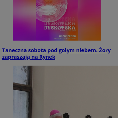
Taneczna sobota pod gołym niebem. Żory
zapraszają na Rynek