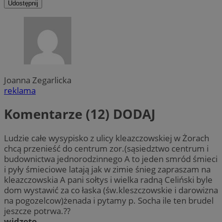
Udostępnij
Joanna Zegarlicka
reklama
Komentarze (12)
DODAJ
Ludzie całe wysypisko z ulicy kleazczowskiej w Żorach
chcą przenieść do centrum zor.(sąsiedztwo centrum i
budownictwa jednorodzinnego A to jeden smród śmieci
i pyły śmieciowe latają jak w zimie śnieg zapraszam na
kleazczowskia A pani sołtys i wielka radną Celiński byle
dom wystawić za co łaska (św.kleszczowskie i darowizna
na pogozelcow)żenada i pytamy p. Socha ile ten brudel
jeszcze potrwa.??
widzeto