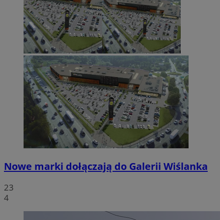
Nowe marki dołączają do Galerii Wiślanka
23
4