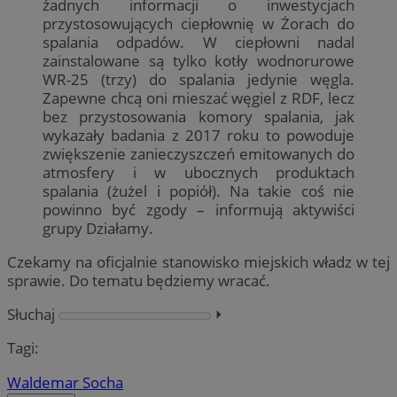
żadnych informacji o inwestycjach
przystosowujących ciepłownię w Żorach do
spalania odpadów. W ciepłowni nadal
zainstalowane są tylko kotły wodnorurowe
WR-25 (trzy) do spalania jedynie węgla.
Zapewne chcą oni mieszać węgiel z RDF, lecz
bez przystosowania komory spalania, jak
wykazały badania z 2017 roku to powoduje
zwiększenie zanieczyszczeń emitowanych do
atmosfery i w ubocznych produktach
spalania (żużel i popiół). Na takie coś nie
powinno być zgody – informują aktywiści
grupy Działamy.
Czekamy na oficjalnie stanowisko miejskich władz w tej
sprawie. Do tematu będziemy wracać.
Słuchaj
⏵︎
Tagi:
Waldemar Socha