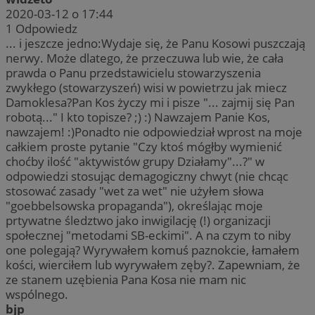
2020-03-12 o 17:44
1
Odpowiedz
... i jeszcze jedno:Wydaje się, że Panu Kosowi puszczają
nerwy. Może dlatego, że przeczuwa lub wie, że cała
prawda o Panu przedstawicielu stowarzyszenia
zwykłego (stowarzyszeń) wisi w powietrzu jak miecz
Damoklesa?Pan Kos życzy mi i pisze "... zajmij się Pan
robotą..." I kto topisze? ;) :) Nawzajem Panie Kos,
nawzajem! :)Ponadto nie odpowiedział wprost na moje
całkiem proste pytanie "Czy ktoś mógłby wymienić
choćby ilość "aktywistów grupy Działamy"...?" w
odpowiedzi stosując demagogiczny chwyt (nie chcąc
stosować zasady "wet za wet" nie użyłem słowa
"goebbelsowska propaganda"), określając moje
prtywatne śledztwo jako inwigilację (!) organizacji
społecznej "metodami SB-eckimi". A na czym to niby
one polegają? Wyrywałem komuś paznokcie, łamałem
kości, wierciłem lub wyrywałem zęby?. Zapewniam, że
ze stanem uzębienia Pana Kosa nie mam nic
wspólnego.
bjp