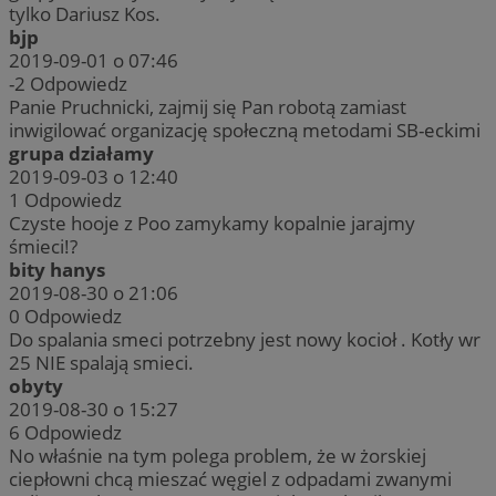
tylko Dariusz Kos.
bjp
2019-09-01 o 07:46
-2
Odpowiedz
Panie Pruchnicki, zajmij się Pan robotą zamiast
inwigilować organizację społeczną metodami SB-eckimi
grupa działamy
2019-09-03 o 12:40
1
Odpowiedz
Czyste hooje z Poo zamykamy kopalnie jarajmy
śmieci!?
bity hanys
2019-08-30 o 21:06
0
Odpowiedz
Do spalania smeci potrzebny jest nowy kocioł . Kotły wr
25 NIE spalają smieci.
obyty
2019-08-30 o 15:27
6
Odpowiedz
No właśnie na tym polega problem, że w żorskiej
ciepłowni chcą mieszać węgiel z odpadami zwanymi