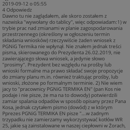
2019-09-12 o 05:55
4
Odpowiedz
Dawno tu nie zaglądałem, ale skoro zostałem z
nazwiska "wywołany do tablicy", więc odpowiadam:1) w
trybie prac nad zmianami w planie zagospodarowania
przestrzennego (określony w ogłoszeniu termin
składania wniosków) rzeczywiście żaden wniosek z
PGNiG Termika nie wpłynął. Nie znałem jednak treści
pisma, skierowanego do Prezydenta 26.02.2019, nie
zawierającego słowa wniosek, a jedynie słowo
"prosimy". Prezydent bez względu na prośby lub
wnioski formalne ma prawo składać swoje propozycje
do zmiany planu m.in. również traktując prośby, lub
wnioski, złożone po formalnym terminie. 2) Nie wiem
jacy to "pracownicy PGNiG TERMIKA EN" (pan Kos nie
podaje i nie pisze, że ma na to dowody) potwierdzili
zamiar spalania odpadów w sposób opisany przez Pana
Kosa, jednak czytałem pismo (dowód) z w którym
Pprezes PGNiG TERMIKA EN pisze "...w żadnym
trzypadku nie zamierzamy wykorzystywać kotłów WR
25, jakie są zainstalowane w naszej ciepłowni w Żorach,