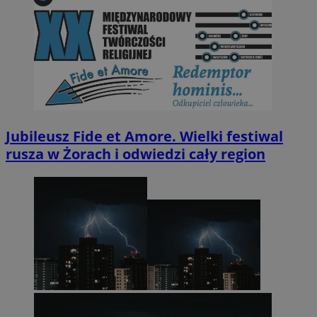
Jubileusz Fide et Amore. Wielki festiwal
rusza w Żorach i odwiedzi cały region