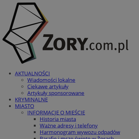
AKTUALNOŚCI
Wiadomości lokalne
Ciekawe artykuły
Artykuły sponsorowane
KRYMINALNE
MIASTO
INFORMACJE O MIEŚCIE
Historia miasta
Ważne adresy i telefony
Harmonogram wywozu odpadów
Parafie i msze święte w Żorach