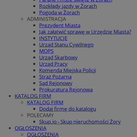
Rozkłady jazdy w Żorach
Pogoda w Żorach
ADMINISTRACJA
Prezydent Miasta
Jak załatwić sprawę w Urzędzie Miasta?
INSTYTUCJE
Urząd Stanu Cywilnego
MOPS
Urząd Skarbowy
Urząd Pracy
Komenda Miejska Policji
Straż Pożarna
Sąd Rejonowy
Prokuratura Rejonowa
KATALOG FIRM
KATALOG FIRM
Dodaj firmę do katalogu
POLECAMY
Skup.io - Skup nieruchomości Żory
OGŁOSZENIA
OGŁOSZENIA