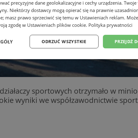
wać precyzyjne dane geolokalizacyjne i cechy urządzenia. Twoje
tryny. Niektórzy dostawcy mogą opierać się na prawnie uzasadnio
ie; masz prawo sprzeciwić się temu w
Ustawieniach reklam
. Może
woją zgodę w
Ustawieniach plików cookie
.
Polityka prywatności
EGÓŁY
ODRZUĆ WSZYSTKIE
PRZEJDŹ 
Wydajność
Targetowanie
Funkcjonalność
Ni
i działaczy sportowych otrzymało w mini
sokie wyniki we współzawodnictwie spo
ezbędne
Wydajność
Targetowanie
Funkcjonalność
Niesklasyfikow
ie umożliwiają korzystanie z podstawowych funkcji strony internetowej, takich jak log
Bez niezbędnych plików cookie nie można prawidłowo korzystać ze strony internetowe
Okres
Provider
/
Domena
Opis
przechowywania