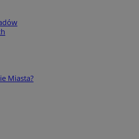
adów
ch
ie Miasta?