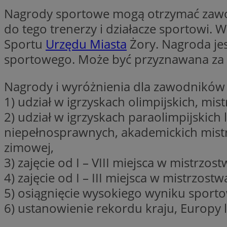
Nagrody sportowe mogą otrzymać zawodni
do tego trenerzy i działacze sportowi. 
li_gc
Sportu
Urzędu Miasta
Żory. Nagroda jes
sportowego. Może być przyznawana za 
CookieScriptConse
Nagrody i wyróżnienia dla zawodników
1) udział w igrzyskach olimpijskich, mi
2) udział w igrzyskach paraolimpijskich 
niepełnosprawnych, akademickich mistrz
Nazwa
Nazwa
zimowej,
Nazwa
gid_CAESEEbgrCsX
_ga_L2744325BY
3) zajęcie od I – VIII miejsca w mistrzos
__mguid_
tt_viewer
4) zajęcie od I – III miejsca w mistrzo
_ga
5) osiągnięcie wysokiego wyniku spor
DSID
6) ustanowienie rekordu kraju, Europy l
ADKUID