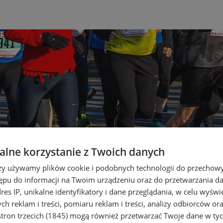
lne korzystanie z Twoich danych
rzy używamy plików cookie i podobnych technologii do przechow
ępu do informacji na Twoim urządzeniu oraz do przetwarzania 
dres IP, unikalne identyfikatory i dane przeglądania, w celu wyświ
h reklam i treści, pomiaru reklam i treści, analizy odbiorców or
tron trzecich (1845)
mogą również przetwarzać Twoje dane w tych