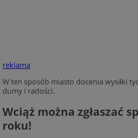
SessID
QeSessID
MvSessID
__cf_bm
suid
reklama
INGRESSCOOKIE
W ten sposób miasto docenia wysiłki t
dumy i radości.
euds
Wciąż można zgłaszać s
VISITOR_PRIVACY_
roku!