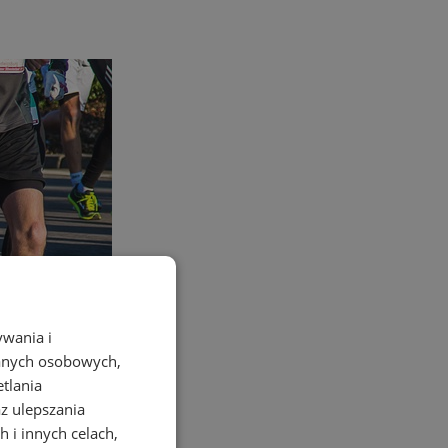
ywania i
danych osobowych,
etlania
az ulepszania
 i innych celach,