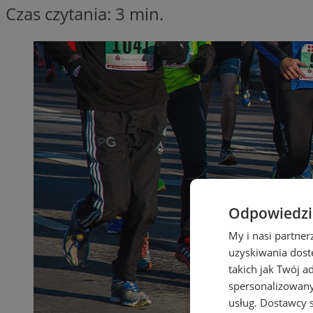
Czas czytania: 3 min.
Odpowiedzia
My i nasi partne
uzyskiwania dost
takich jak Twój a
spersonalizowanyc
usług.
Dostawcy s