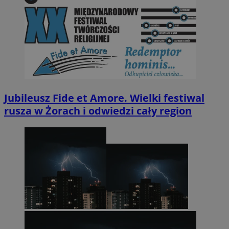
Jubileusz Fide et Amore. Wielki festiwal
rusza w Żorach i odwiedzi cały region