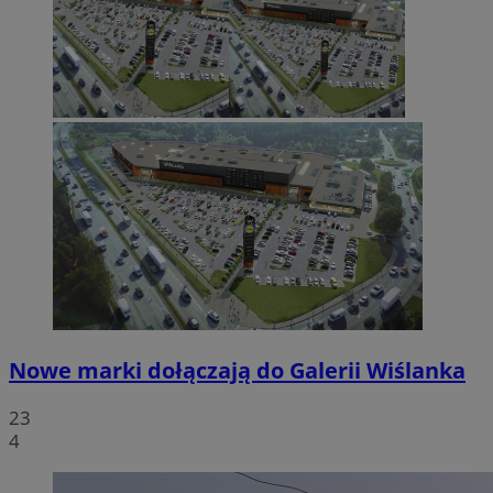
Nowe marki dołączają do Galerii Wiślanka
23
4