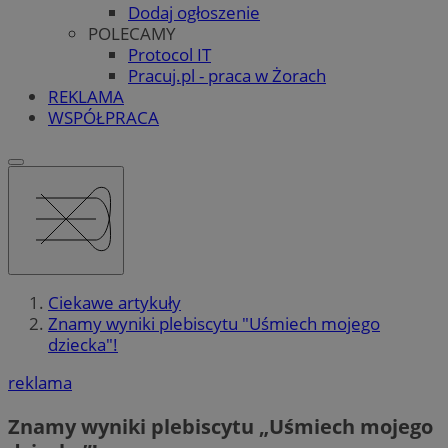
Dodaj ogłoszenie
POLECAMY
Protocol IT
Pracuj.pl - praca w Żorach
REKLAMA
WSPÓŁPRACA
Ciekawe artykuły
Znamy wyniki plebiscytu "Uśmiech mojego
dziecka"!
reklama
Znamy wyniki plebiscytu „Uśmiech mojego