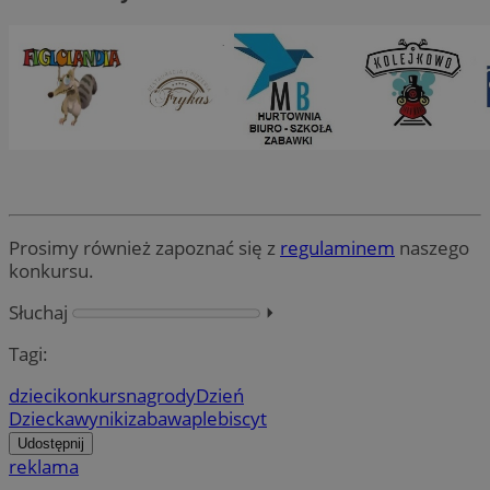
Prosimy również zapoznać się z
regulaminem
naszego
konkursu.
Słuchaj
⏵︎
Tagi:
dzieci
konkurs
nagrody
Dzień
Dziecka
wyniki
zabawa
plebiscyt
Udostępnij
reklama