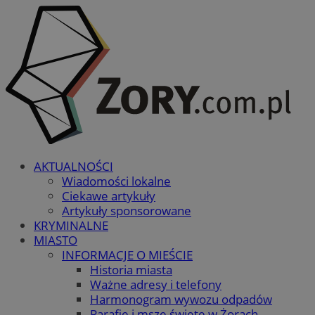
AKTUALNOŚCI
Wiadomości lokalne
Ciekawe artykuły
Artykuły sponsorowane
KRYMINALNE
MIASTO
INFORMACJE O MIEŚCIE
Historia miasta
Ważne adresy i telefony
Harmonogram wywozu odpadów
Parafie i msze święte w Żorach