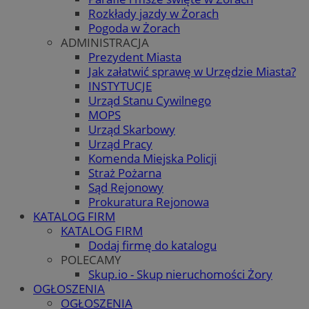
Rozkłady jazdy w Żorach
Pogoda w Żorach
ADMINISTRACJA
Prezydent Miasta
Jak załatwić sprawę w Urzędzie Miasta?
INSTYTUCJE
Urząd Stanu Cywilnego
MOPS
Urząd Skarbowy
Urząd Pracy
Komenda Miejska Policji
Straż Pożarna
Sąd Rejonowy
Prokuratura Rejonowa
KATALOG FIRM
KATALOG FIRM
Dodaj firmę do katalogu
POLECAMY
Skup.io - Skup nieruchomości Żory
OGŁOSZENIA
OGŁOSZENIA