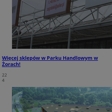
Więcej sklepów w Parku Handlowym w
Żorach!
22
4