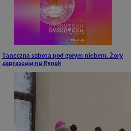
Taneczna sobota pod gołym niebem. Żory
zapraszają na Rynek