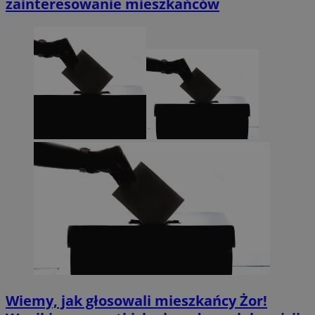
zainteresowanie mieszkańców
Wiemy, jak głosowali mieszkańcy Żor!