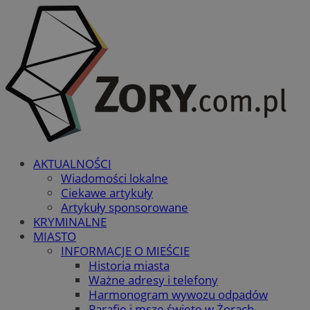
AKTUALNOŚCI
Wiadomości lokalne
Ciekawe artykuły
Artykuły sponsorowane
KRYMINALNE
MIASTO
INFORMACJE O MIEŚCIE
Historia miasta
Ważne adresy i telefony
Harmonogram wywozu odpadów
Parafie i msze święte w Żorach