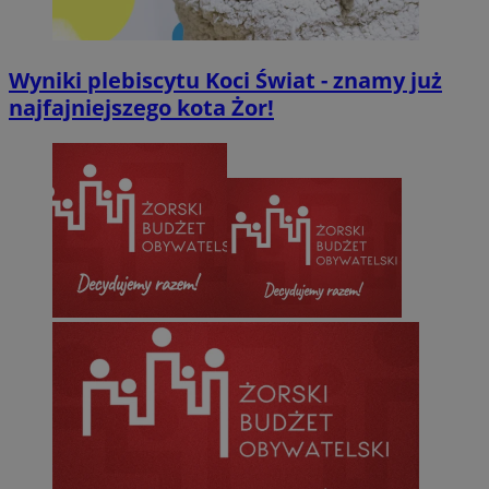
Wyniki plebiscytu Koci Świat - znamy już
najfajniejszego kota Żor!