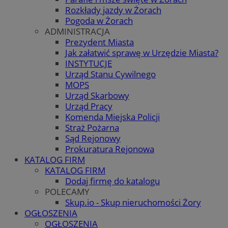
Rozkłady jazdy w Żorach
Pogoda w Żorach
ADMINISTRACJA
Prezydent Miasta
Jak załatwić sprawę w Urzędzie Miasta?
INSTYTUCJE
Urząd Stanu Cywilnego
MOPS
Urząd Skarbowy
Urząd Pracy
Komenda Miejska Policji
Straż Pożarna
Sąd Rejonowy
Prokuratura Rejonowa
KATALOG FIRM
KATALOG FIRM
Dodaj firmę do katalogu
POLECAMY
Skup.io - Skup nieruchomości Żory
OGŁOSZENIA
OGŁOSZENIA