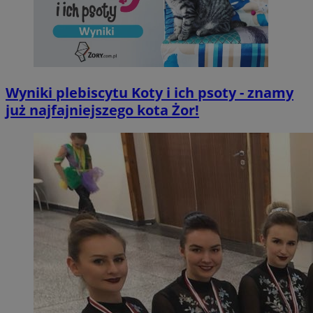
Wyniki plebiscytu Koty i ich psoty - znamy
już najfajniejszego kota Żor!