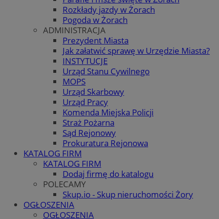
Rozkłady jazdy w Żorach
Pogoda w Żorach
ADMINISTRACJA
Prezydent Miasta
Jak załatwić sprawę w Urzędzie Miasta?
INSTYTUCJE
Urząd Stanu Cywilnego
MOPS
Urząd Skarbowy
Urząd Pracy
Komenda Miejska Policji
Straż Pożarna
Sąd Rejonowy
Prokuratura Rejonowa
KATALOG FIRM
KATALOG FIRM
Dodaj firmę do katalogu
POLECAMY
Skup.io - Skup nieruchomości Żory
OGŁOSZENIA
OGŁOSZENIA