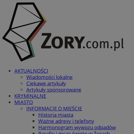
AKTUALNOŚCI
Wiadomości lokalne
Ciekawe artykuły
Artykuły sponsorowane
KRYMINALNE
MIASTO
INFORMACJE O MIEŚCIE
Historia miasta
Ważne adresy i telefony
Harmonogram wywozu odpadów
Parafie i msze święte w Żorach