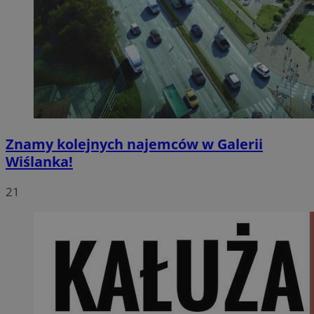
Znamy kolejnych najemców w Galerii
Wiślanka!
21