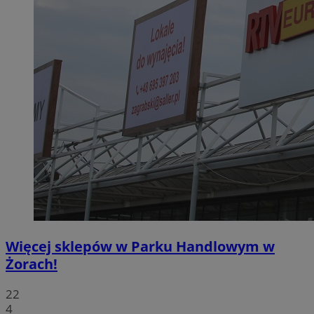
Więcej sklepów w Parku Handlowym w
Żorach!
22
4