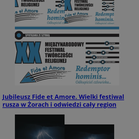
Jubileusz Fide et Amore. Wielki festiwal
rusza w Żorach i odwiedzi cały region