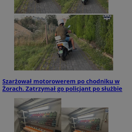
Szarżował motorowerem po chodniku w
Żorach. Zatrzymał go policjant po służbie