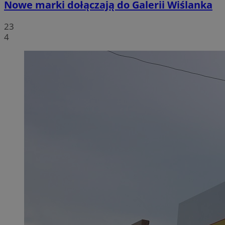
Nowe marki dołączają do Galerii Wiślanka
23
4