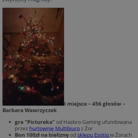
I miejsce – 456 głosów –
Barbara Wawrzyczek
gra "Pictureka"
od Hasbro Gaming ufundowana
przez
hurtownię Multibiuro
z Żor
Bon 100zł na bieliznę
od
sklepu Esotiq
w Żorach