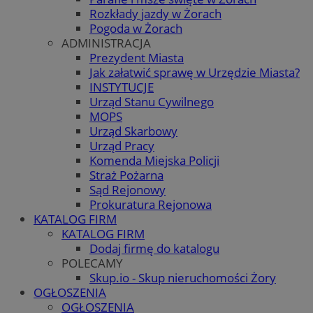
Rozkłady jazdy w Żorach
Pogoda w Żorach
ADMINISTRACJA
Prezydent Miasta
Jak załatwić sprawę w Urzędzie Miasta?
INSTYTUCJE
Urząd Stanu Cywilnego
MOPS
Urząd Skarbowy
Urząd Pracy
Komenda Miejska Policji
Straż Pożarna
Sąd Rejonowy
Prokuratura Rejonowa
KATALOG FIRM
KATALOG FIRM
Dodaj firmę do katalogu
POLECAMY
Skup.io - Skup nieruchomości Żory
OGŁOSZENIA
OGŁOSZENIA