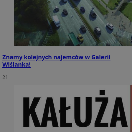
Znamy kolejnych najemców w Galerii
Wiślanka!
21