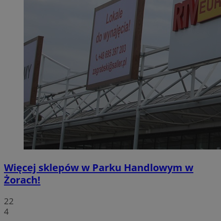
Więcej sklepów w Parku Handlowym w
Żorach!
22
4