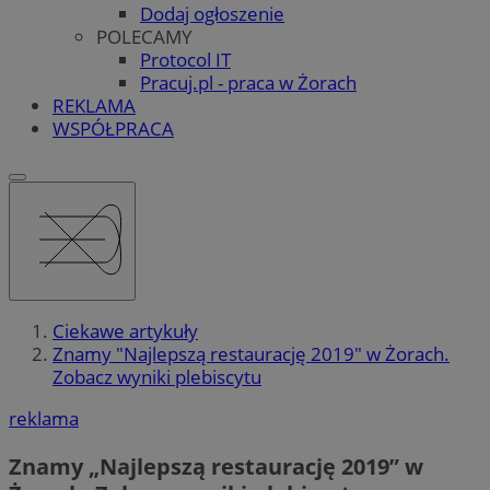
Dodaj ogłoszenie
POLECAMY
Protocol IT
Pracuj.pl - praca w Żorach
REKLAMA
WSPÓŁPRACA
Ciekawe artykuły
Znamy "Najlepszą restaurację 2019" w Żorach.
Zobacz wyniki plebiscytu
reklama
Znamy „Najlepszą restaurację 2019” w