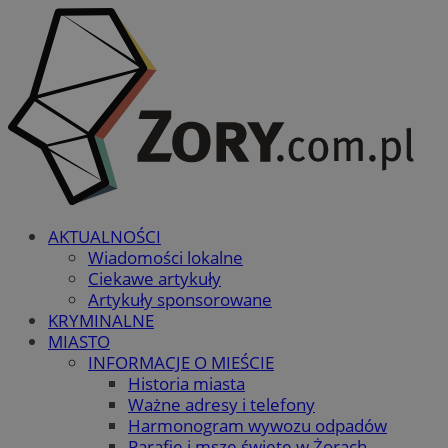
AKTUALNOŚCI
Wiadomości lokalne
Ciekawe artykuły
Artykuły sponsorowane
KRYMINALNE
MIASTO
INFORMACJE O MIEŚCIE
Historia miasta
Ważne adresy i telefony
Harmonogram wywozu odpadów
Parafie i msze święte w Żorach