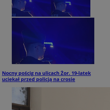
Nocny pościg na ulicach Żor. 19-latek
uciekał przed policją na crosie