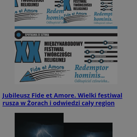
Jubileusz Fide et Amore. Wielki festiwal
rusza w Żorach i odwiedzi cały region