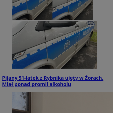
Pijany 51-latek z Rybnika ujęty w Żorach.
Miał ponad promil alkoholu