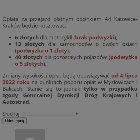
Opłata za przejazd płatnym odcinkiem A4 Katowice-
Kraków będzie kosztować:
6 złotych
dla motocykli (
brak podwyżki
),
13 złotych
dla samochodów o dwóch osiach
(
podwyżka o 1 złoty
),
40 złotych
dla pozostałych pojazdów (
podwyżka
o 5 złotych
).
Zmiany wysokości opłat będą obowiązywać
od 4 lipca
2022 roku
na punktach poboru opłat w Mysłowicach i
Balicach. Stanie się to jednak
tylko w przypadku
zgody Generalnej Dyrekcji Dróg Krajowych i
Autostrad
.
Słuchaj
⏵︎
Udostępnij