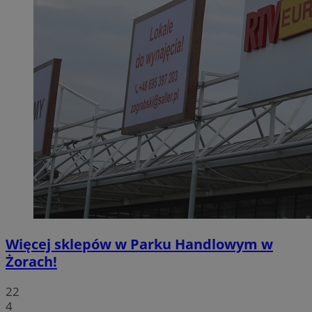
Więcej sklepów w Parku Handlowym w
Żorach!
22
4