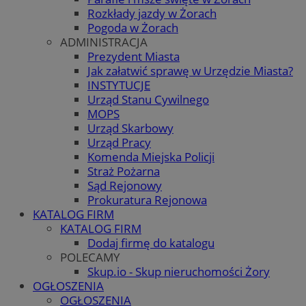
Rozkłady jazdy w Żorach
Pogoda w Żorach
ADMINISTRACJA
Prezydent Miasta
Jak załatwić sprawę w Urzędzie Miasta?
INSTYTUCJE
Urząd Stanu Cywilnego
MOPS
Urząd Skarbowy
Urząd Pracy
Komenda Miejska Policji
Straż Pożarna
Sąd Rejonowy
Prokuratura Rejonowa
KATALOG FIRM
KATALOG FIRM
Dodaj firmę do katalogu
POLECAMY
Skup.io - Skup nieruchomości Żory
OGŁOSZENIA
OGŁOSZENIA