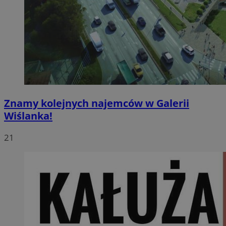
Znamy kolejnych najemców w Galerii
Wiślanka!
21