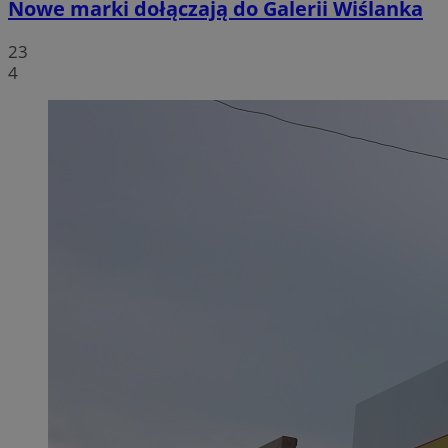
Nowe marki dołączają do Galerii Wiślanka
23
4