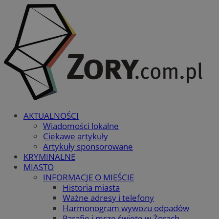
AKTUALNOŚCI
Wiadomości lokalne
Ciekawe artykuły
Artykuły sponsorowane
KRYMINALNE
MIASTO
INFORMACJE O MIEŚCIE
Historia miasta
Ważne adresy i telefony
Harmonogram wywozu odpadów
Parafie i msze święte w Żorach