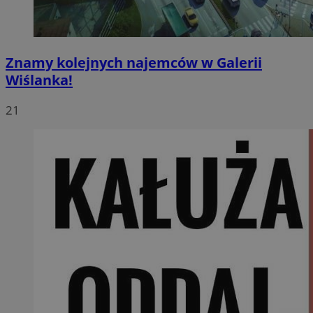
Znamy kolejnych najemców w Galerii
Wiślanka!
21