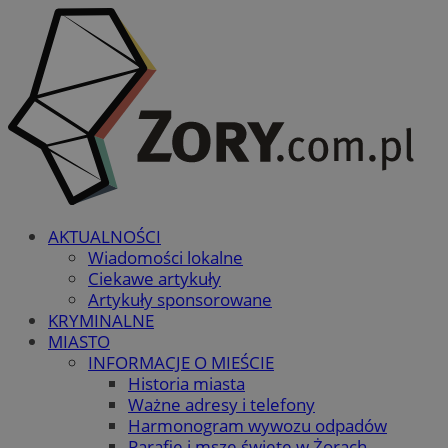
AKTUALNOŚCI
Wiadomości lokalne
Ciekawe artykuły
Artykuły sponsorowane
KRYMINALNE
MIASTO
INFORMACJE O MIEŚCIE
Historia miasta
Ważne adresy i telefony
Harmonogram wywozu odpadów
Parafie i msze święte w Żorach