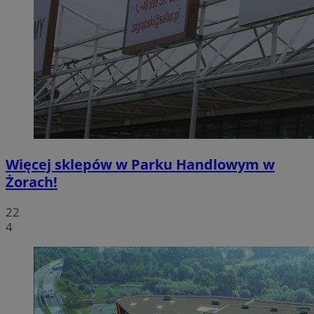
Więcej sklepów w Parku Handlowym w
Żorach!
22
4