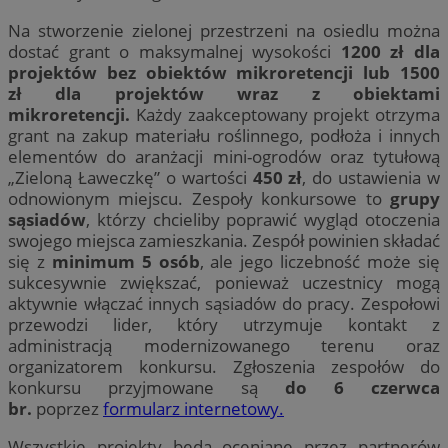
Na stworzenie zielonej przestrzeni na osiedlu można
dostać grant o maksymalnej wysokości
1200 zł
dla
projektów bez obiektów mikroretencji lub 1500
zł
dla projektów wraz z obiektami
mikroretencji.
Każdy zaakceptowany projekt otrzyma
grant na zakup materiału roślinnego, podłoża i innych
elementów do aranżacji mini-ogrodów oraz tytułową
„Zieloną Ławeczkę” o wartości
450 zł
, do ustawienia w
odnowionym miejscu. Zespoły konkursowe to
grupy
sąsiadów
, którzy chcieliby poprawić wygląd otoczenia
swojego miejsca zamieszkania. Zespół powinien składać
się z
minimum 5 osób
, ale jego liczebność może się
sukcesywnie zwiększać, ponieważ uczestnicy mogą
aktywnie włączać innych sąsiadów do pracy. Zespołowi
przewodzi lider, który utrzymuje kontakt z
administracją modernizowanego terenu oraz
organizatorem konkursu. Zgłoszenia zespołów do
konkursu przyjmowane są
do
6 czerwca
br.
poprzez
formularz internetowy.
Wszystkie projekty będą oceniane przez partnerów