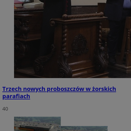
Trzech nowych proboszczów w żorskich
parafiach
40