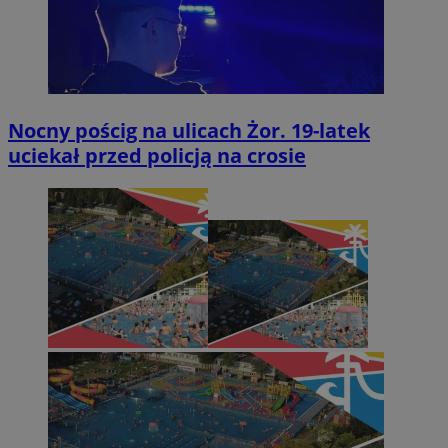
Nocny pościg na ulicach Żor. 19-latek
uciekał przed policją na crosie