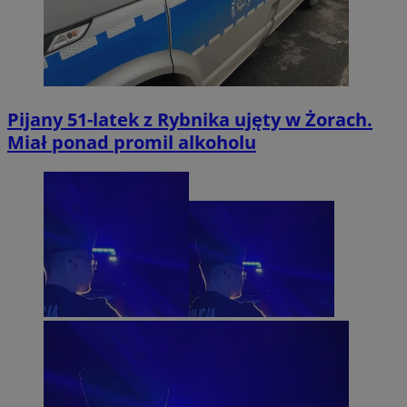
Pijany 51-latek z Rybnika ujęty w Żorach.
Miał ponad promil alkoholu