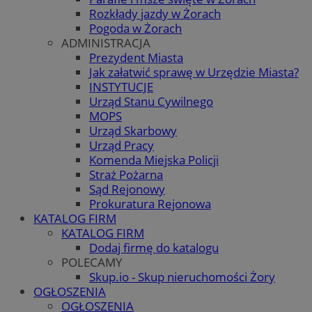
Rozkłady jazdy w Żorach
Pogoda w Żorach
ADMINISTRACJA
Prezydent Miasta
Jak załatwić sprawę w Urzędzie Miasta?
INSTYTUCJE
Urząd Stanu Cywilnego
MOPS
Urząd Skarbowy
Urząd Pracy
Komenda Miejska Policji
Straż Pożarna
Sąd Rejonowy
Prokuratura Rejonowa
KATALOG FIRM
KATALOG FIRM
Dodaj firmę do katalogu
POLECAMY
Skup.io - Skup nieruchomości Żory
OGŁOSZENIA
OGŁOSZENIA