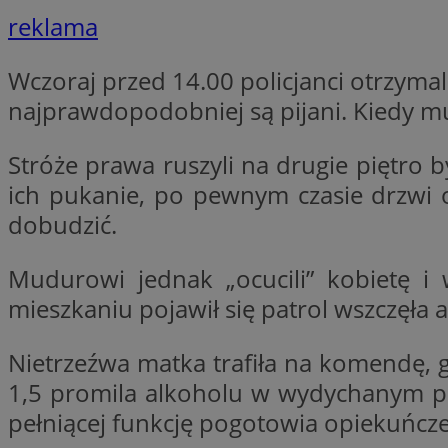
reklama
li_gc
Wczoraj przed 14.00 policjanci otrzymali
najprawdopodobniej są pijani. Kiedy m
CookieScriptConse
Stróże prawa ruszyli na drugie piętro b
ich pukanie, po pewnym czasie drzwi ot
dobudzić.
Nazwa
Nazwa
Mudurowi jednak „ocucili” kobietę i 
Nazwa
gid_CAESEEbgrCsX
mieszkaniu pojawił się patrol wszczęła 
_ga_L2744325BY
__mguid_
tt_viewer
_ga
Nietrzeźwa matka trafiła na komendę, 
DSID
1,5 promila alkoholu w wydychanym pow
pełniącej funkcję pogotowia opiekuńcz
ADKUID