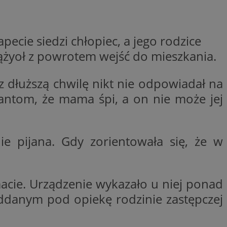
woich preferencji,
 z regulacjami
y gościa na
pecie siedzi chłopiec, a jego rodzice
nych celów
ążyoł z powrotem wejść do mieszkania.
rzez usługę Cookie-
preferencji
ez dłuższą chwilę nikt nie odpowiadał na
 na pliki cookie.
ookie Cookie-
cjantom, że mama śpi, a on nie może jej
ie pijana. Gdy zorientowała się, że w
lytics do
ookie jest używany
iewer”, aby pomóc
acznej identyfikacji
e widzisz w naszych
dostępu do strony
Analytics - co
acie. Urządzenie wykazało u niej ponad
ej, aby śledzić
anej usługi
e użytkowników i
rozróżniania
 konkretnej
oddanym pod opiekę rodzinie zastępczej
. Pomaga w
e losowo
zyfrowany /
ta. Jest on
izowanych
nie i służy do
eń użytkowników i
 sesji i kampanii
ry identyfikuje
iu korzystania z