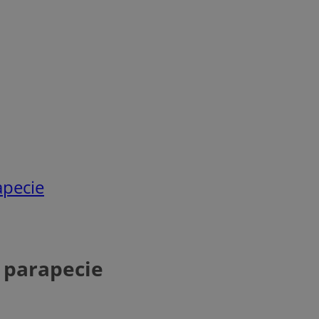
apecie
 parapecie