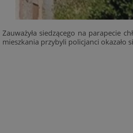
SessID
QeSessID
MvSessID
Zauważyła siedzącego na parapecie chło
__cf_bm
mieszkania przybyli policjanci okazało s
suid
INGRESSCOOKIE
euds
VISITOR_PRIVACY_