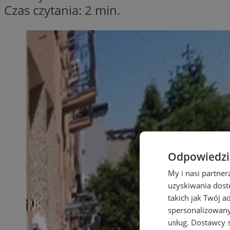
Czas czytania: 2 min.
Odpowiedzia
My i nasi partne
uzyskiwania dost
takich jak Twój a
spersonalizowanyc
usług.
Dostawcy s