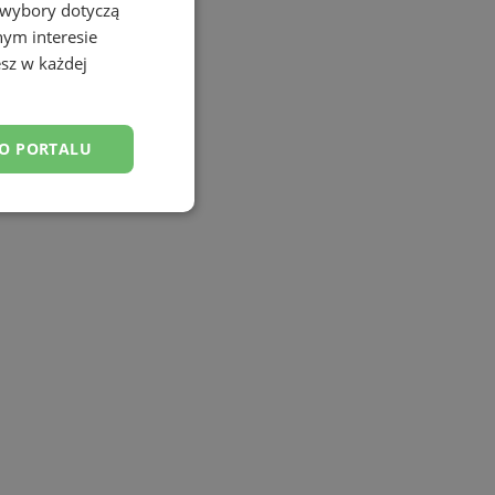
 wybory dotyczą
nym interesie
sz w każdej
DO PORTALU
esklasyfikowane
ane
owanie użytkownika i
j.