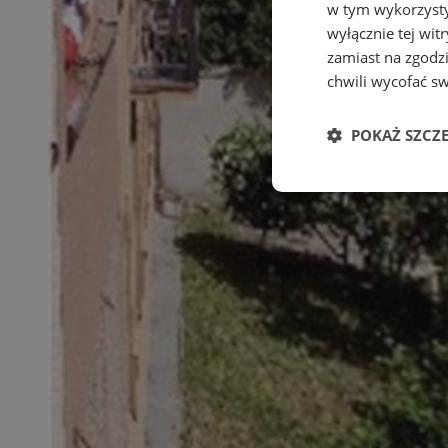
w tym wykorzysty
wyłącznie tej wi
zamiast na zgodz
chwili wycofać s
POKAŻ SZCZ
Niezbędne
Ni
Niezbędne pliki cook
zarządzanie kontem. 
Nazwa