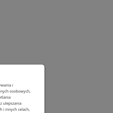
ywania i
danych osobowych,
etlania
az ulepszania
 i innych celach,