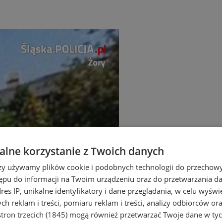
lne korzystanie z Twoich danych
rzy używamy plików cookie i podobnych technologii do przechow
ępu do informacji na Twoim urządzeniu oraz do przetwarzania 
dres IP, unikalne identyfikatory i dane przeglądania, w celu wyświ
h reklam i treści, pomiaru reklam i treści, analizy odbiorców or
tron trzecich (1845)
mogą również przetwarzać Twoje dane w tych