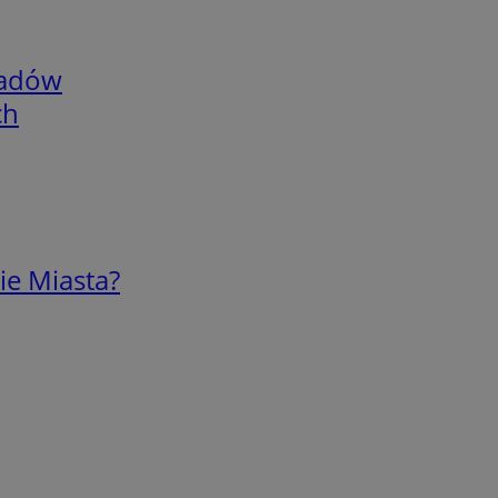
adów
ch
ie Miasta?