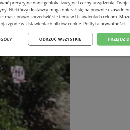
wać precyzyjne dane geolokalizacyjne i cechy urządzenia. Twoje
tryny. Niektórzy dostawcy mogą opierać się na prawnie uzasadnio
ie; masz prawo sprzeciwić się temu w
Ustawieniach reklam
. Może
woją zgodę w
Ustawieniach plików cookie
.
Polityka prywatności
EGÓŁY
ODRZUĆ WSZYSTKIE
PRZEJDŹ 
Wydajność
Targetowanie
Funkcjonalność
Ni
ezbędne
Wydajność
Targetowanie
Funkcjonalność
Niesklasyfikow
ie umożliwiają korzystanie z podstawowych funkcji strony internetowej, takich jak log
Bez niezbędnych plików cookie nie można prawidłowo korzystać ze strony internetowe
Okres
Provider
/
Domena
Opis
przechowywania