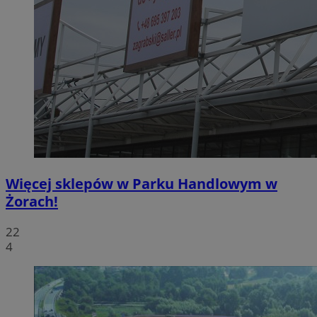
Więcej sklepów w Parku Handlowym w
Żorach!
22
4