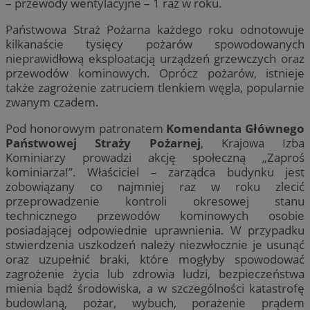
– przewody wentylacyjne – 1 raz w roku.
Państwowa Straż Pożarna każdego roku odnotowuje
kilkanaście tysięcy pożarów spowodowanych
nieprawidłową eksploatacją urządzeń grzewczych oraz
przewodów kominowych. Oprócz pożarów, istnieje
także zagrożenie zatruciem tlenkiem węgla, popularnie
zwanym czadem.
Pod honorowym patronatem
Komendanta
Głównego
Państwowej Straży Pożarnej
, Krajowa Izba
Kominiarzy prowadzi akcję społeczną „Zaproś
kominiarza!”. Właściciel – zarządca budynku jest
zobowiązany co najmniej raz w roku zlecić
przeprowadzenie kontroli okresowej stanu
technicznego przewodów kominowych osobie
posiadającej odpowiednie uprawnienia. W przypadku
stwierdzenia uszkodzeń należy niezwłocznie je usunąć
oraz uzupełnić braki, które mogłyby spowodować
zagrożenie życia lub zdrowia ludzi, bezpieczeństwa
mienia bądź środowiska, a w szczególności katastrofę
budowlaną, pożar, wybuch, porażenie prądem