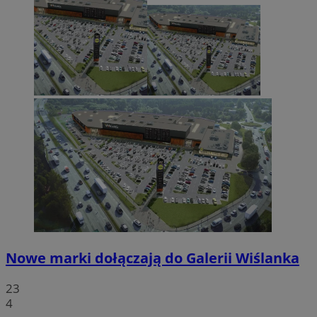
Nowe marki dołączają do Galerii Wiślanka
23
4