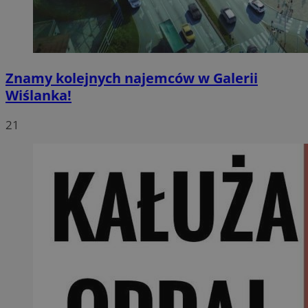
Znamy kolejnych najemców w Galerii
Wiślanka!
21