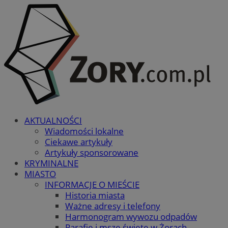
AKTUALNOŚCI
Wiadomości lokalne
Ciekawe artykuły
Artykuły sponsorowane
KRYMINALNE
MIASTO
INFORMACJE O MIEŚCIE
Historia miasta
Ważne adresy i telefony
Harmonogram wywozu odpadów
Parafie i msze święte w Żorach