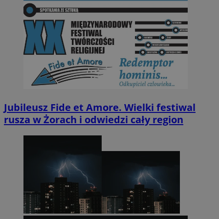
Jubileusz Fide et Amore. Wielki festiwal
rusza w Żorach i odwiedzi cały region