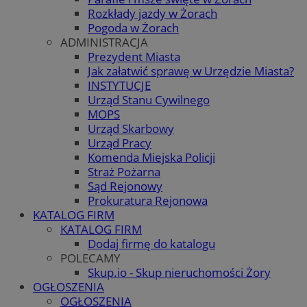
Rozkłady jazdy w Żorach
Pogoda w Żorach
ADMINISTRACJA
Prezydent Miasta
Jak załatwić sprawę w Urzędzie Miasta?
INSTYTUCJE
Urząd Stanu Cywilnego
MOPS
Urząd Skarbowy
Urząd Pracy
Komenda Miejska Policji
Straż Pożarna
Sąd Rejonowy
Prokuratura Rejonowa
KATALOG FIRM
KATALOG FIRM
Dodaj firmę do katalogu
POLECAMY
Skup.io - Skup nieruchomości Żory
OGŁOSZENIA
OGŁOSZENIA