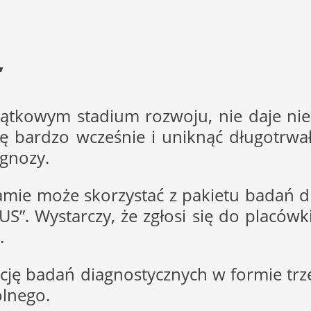
”
zątkowym stadium rozwoju, nie daje ni
 bardzo wcześnie i uniknąć długotrwałe
agnozy.
mie może skorzystać z pakietu badań di
LUS”. Wystarczy, że zgłosi się do placó
.
zację badań diagnostycznych w formie t
ólnego.