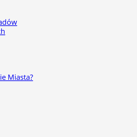
adów
ch
ie Miasta?