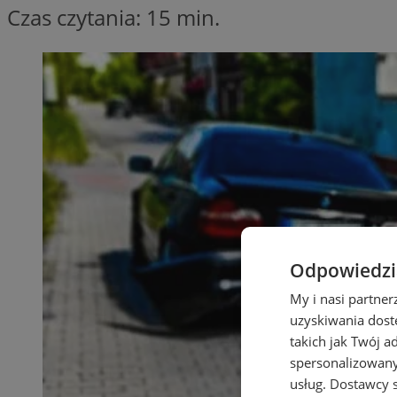
Czas czytania: 15 min.
Odpowiedzia
My i nasi partne
uzyskiwania dost
takich jak Twój a
spersonalizowanyc
usług.
Dostawcy s