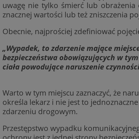
uwagę nie tylko śmierć lub obrażenia 
znacznej wartości lub też zniszczenia p
li_gc
Obecnie, najprościej zdefiniować poj
CookieScriptConse
„Wypadek, to
zdarzenie mające miejsc
bezpieczeństwa obowiązujących w tym r
ciała powodujące naruszenie czynności n
Nazwa
Nazwa
Nazwa
gid_CAESEEbgrCsX
Warto w tym miejscu zaznaczyć, że narus
_ga_L2744325BY
__mguid_
określa lekarz i nie jest to jednoznac
tt_viewer
_ga
zdarzeniu drogowym.
DSID
Przestępstwo wypadku komunikacyjnego
ochrony jest z jednej strony bezpieczeń
ADKUID