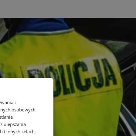
ywania i
danych osobowych,
etlania
az ulepszania
 i innych celach,