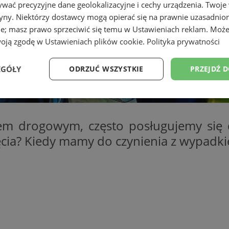
wać precyzyjne dane geolokalizacyjne i cechy urządzenia. Twoje
tryny. Niektórzy dostawcy mogą opierać się na prawnie uzasadnio
ie; masz prawo sprzeciwić się temu w
Ustawieniach reklam
. Może
woją zgodę w
Ustawieniach plików cookie
.
Polityka prywatności
EGÓŁY
ODRZUĆ WSZYSTKIE
PRZEJDŹ 
Wydajność
Targetowanie
Funkcjonalność
Ni
iem drogowym, często posługujemy się
ęcia? Kiedy mamy do czynienia z wypadkie
ezbędne
Wydajność
Targetowanie
Funkcjonalność
Niesklasyfikow
ie umożliwiają korzystanie z podstawowych funkcji strony internetowej, takich jak log
Bez niezbędnych plików cookie nie można prawidłowo korzystać ze strony internetowe
Okres
Provider
/
Domena
Opis
przechowywania