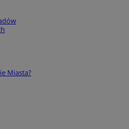
adów
ch
ie Miasta?