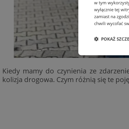
w tym wykorzysty
wyłącznie tej wi
zamiast na zgodz
chwili wycofać s
POKAŻ SZCZ
Niezbędne
Kiedy mamy do czynienia ze zdarzen
kolizja drogowa. Czym różnią się te poj
Ni
Niezbędne pliki cook
zarządzanie kontem. 
Nazwa