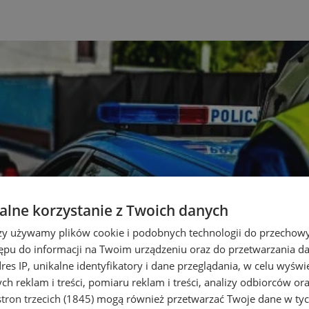
lne korzystanie z Twoich danych
rzy używamy plików cookie i podobnych technologii do przechow
ępu do informacji na Twoim urządzeniu oraz do przetwarzania 
dres IP, unikalne identyfikatory i dane przeglądania, w celu wyświ
h reklam i treści, pomiaru reklam i treści, analizy odbiorców or
tron trzecich (1845)
mogą również przetwarzać Twoje dane w tych