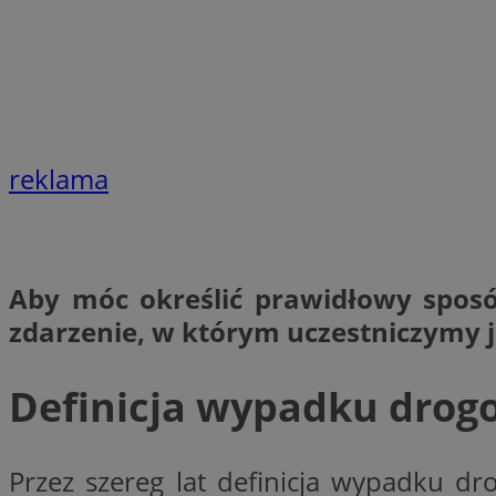
SessID
QeSessID
MvSessID
__cf_bm
reklama
suid
INGRESSCOOKIE
Aby móc określić prawidłowy sposó
zdarzenie, w którym uczestniczymy je
euds
Definicja wypadku drog
VISITOR_PRIVACY_
Przez szereg lat definicja wypadku d