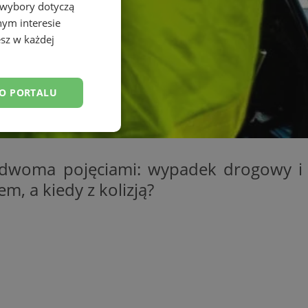
 wybory dotyczą
nym interesie
sz w każdej
DO PORTALU
esklasyfikowane
 dwoma pojęciami: wypadek drogowy i
m, a kiedy z kolizją?
ane
owanie użytkownika i
j.