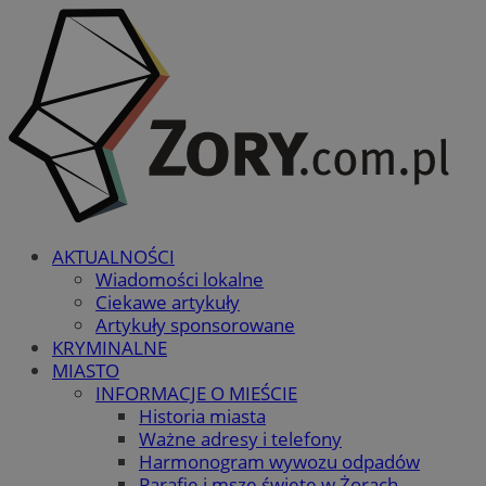
AKTUALNOŚCI
Wiadomości lokalne
Ciekawe artykuły
Artykuły sponsorowane
KRYMINALNE
MIASTO
INFORMACJE O MIEŚCIE
Historia miasta
Ważne adresy i telefony
Harmonogram wywozu odpadów
Parafie i msze święte w Żorach