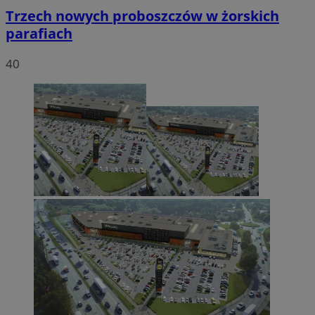
Trzech nowych proboszczów w żorskich
parafiach
40