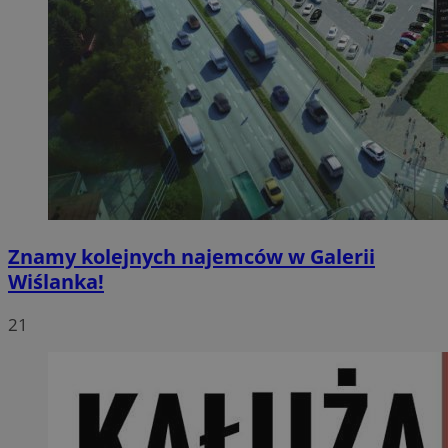
Znamy kolejnych najemców w Galerii
Wiślanka!
21