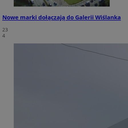
Nowe marki dołączają do Galerii Wiślanka
23
4