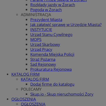
Rozkłady jazdy w Żorach
Pogoda w Żorach
ADMINISTRACJA
Prezydent Miasta
Jak załatwić sprawę w Urzędzie Miasta?
INSTYTUCJE
Urząd Stanu Cywilnego
MOPS
Urząd Skarbowy
Urząd Pracy
Komenda Miejska Policji
Straż Pożarna
Sąd Rejonowy
Prokuratura Rejonowa
KATALOG FIRM
KATALOG FIRM
Dodaj firmę do katalogu
POLECAMY
Skup.io - Skup nieruchomości Żory
OGŁOSZENIA
OGŁOSZENIA