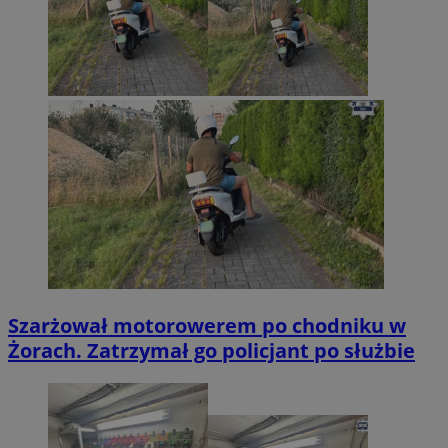
Szarżował motorowerem po chodniku w
Żorach. Zatrzymał go policjant po służbie