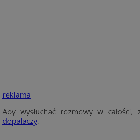
SessID
QeSessID
MvSessID
__cf_bm
suid
INGRESSCOOKIE
reklama
euds
Aby wysłuchać rozmowy w całości, 
VISITOR_PRIVACY_
dopalaczy
.