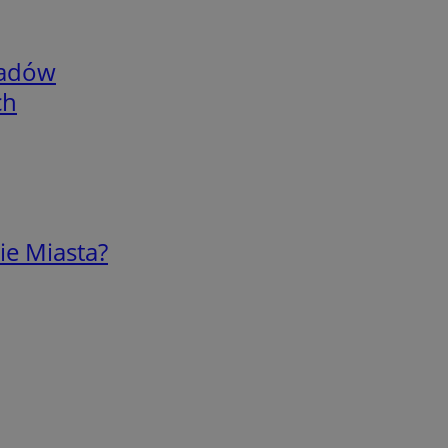
adów
ch
ie Miasta?