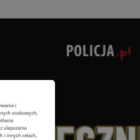
ywania i
danych osobowych,
etlania
az ulepszania
 i innych celach,