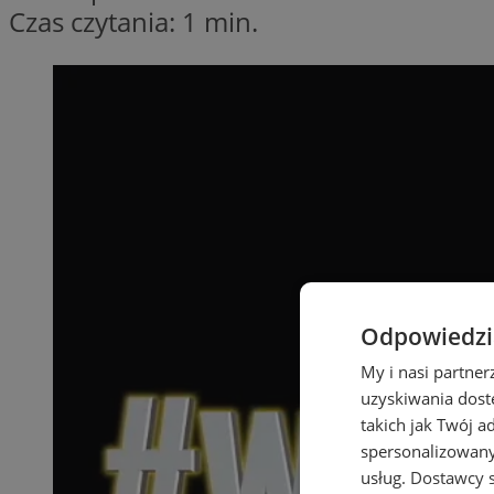
Czas czytania: 1 min.
Odpowiedzia
My i nasi partne
uzyskiwania dost
takich jak Twój a
spersonalizowanyc
usług.
Dostawcy s