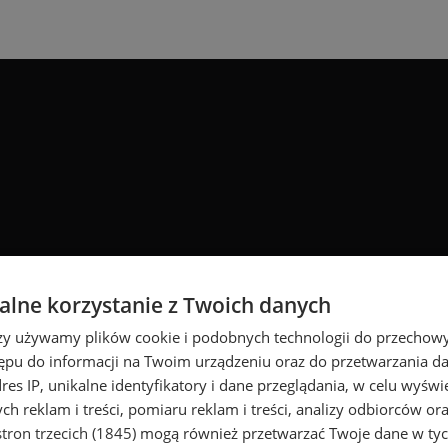
lne korzystanie z Twoich danych
rzy używamy plików cookie i podobnych technologii do przechow
ępu do informacji na Twoim urządzeniu oraz do przetwarzania 
dres IP, unikalne identyfikatory i dane przeglądania, w celu wyświ
h reklam i treści, pomiaru reklam i treści, analizy odbiorców or
tron trzecich (1845)
mogą również przetwarzać Twoje dane w tych