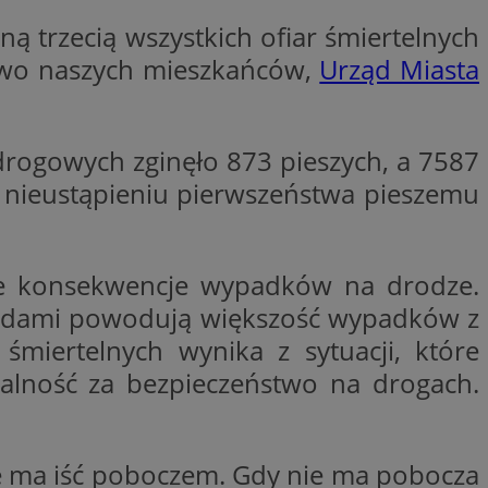
entyfikator sesji.
ą trzecią wszystkich ofiar śmiertelnych
entyfikator sesji.
stwo naszych mieszkańców,
Urząd Miasta
entyfikator sesji.
niania ludzi i
trony internetowej,
e ważnych raportów
drogowych zginęło 873 pieszych, a 7587
ryny internetowej.
 nieustąpieniu pierwszeństwa pieszemu
 identyfikatora
erów obsługuje
ekście
żne konsekwencje wypadków na drodze.
lu optymalizacji
ojazdami powodują większość wypadków z
 do przechowywania
r śmiertelnych wynika z sytuacji, które
niu do usług
e, czy użytkownik
ialność za bezpieczeństwo na drogach.
enia lub reklamy.
nformacje o zgodzie
ncjach dotyczących
ia z witryny.
olityki prywatności
nie ma iść poboczem. Gdy nie ma pobocza
ich przestrzeganie
temu użytkownik nie