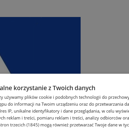
lne korzystanie z Twoich danych
rzy używamy plików cookie i podobnych technologii do przechow
ępu do informacji na Twoim urządzeniu oraz do przetwarzania 
dres IP, unikalne identyfikatory i dane przeglądania, w celu wyświ
h reklam i treści, pomiaru reklam i treści, analizy odbiorców or
tron trzecich (1845)
mogą również przetwarzać Twoje dane w tych