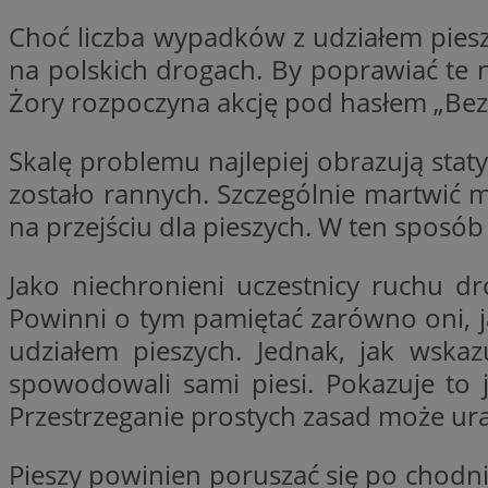
SessID
Choć liczba wypadków z udziałem pieszy
QeSessID
na polskich drogach. By poprawiać te 
MvSessID
Żory rozpoczyna akcję pod hasłem „Bezp
__cf_bm
Skalę problemu najlepiej obrazują sta
zostało rannych. Szczególnie martwić
suid
na przejściu dla pieszych. W ten sposób
INGRESSCOOKIE
Jako niechronieni uczestnicy ruchu 
Powinni o tym pamiętać zarówno oni, j
euds
udziałem pieszych. Jednak, jak wskazuj
spowodowali sami piesi. Pokazuje to 
Przestrzeganie prostych zasad może ura
VISITOR_PRIVACY_
Pieszy powinien poruszać się po chodni