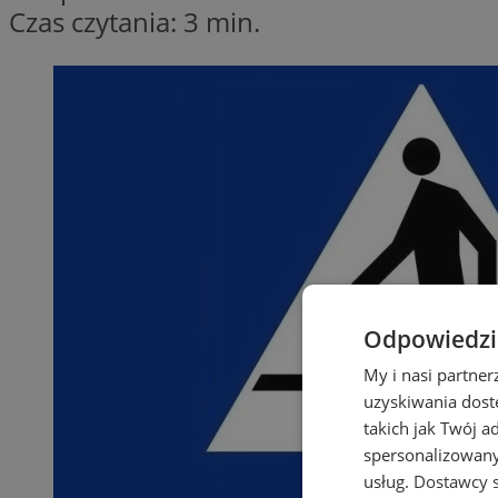
Czas czytania: 3 min.
Odpowiedzia
My i nasi partne
uzyskiwania dost
takich jak Twój a
spersonalizowanyc
usług.
Dostawcy s