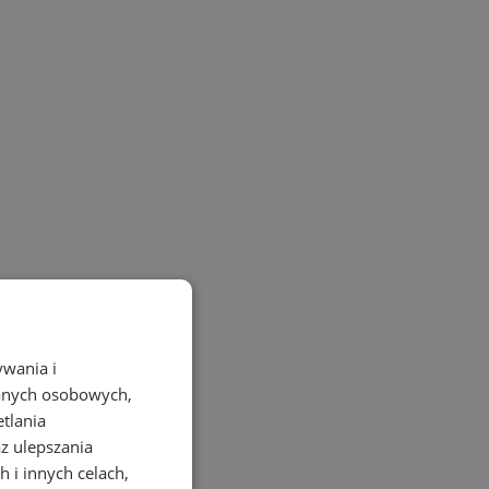
ywania i
danych osobowych,
etlania
az ulepszania
 i innych celach,