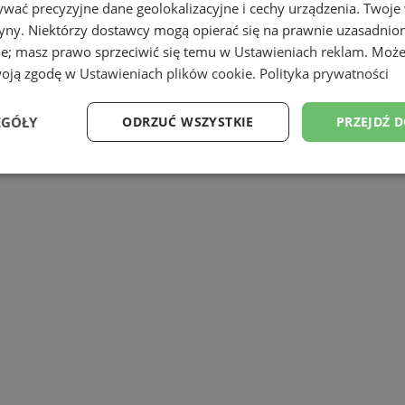
wać precyzyjne dane geolokalizacyjne i cechy urządzenia. Twoje
tryny. Niektórzy dostawcy mogą opierać się na prawnie uzasadnio
hu drogowego, dlatego konfrontacja z 
ie; masz prawo sprzeciwić się temu w
Ustawieniach reklam
. Może
woją zgodę w
Ustawieniach plików cookie
.
Polityka prywatności
EGÓŁY
ODRZUĆ WSZYSTKIE
PRZEJDŹ 
Wydajność
Targetowanie
Funkcjonalność
Ni
ezbędne
Wydajność
Targetowanie
Funkcjonalność
Niesklasyfikow
ie umożliwiają korzystanie z podstawowych funkcji strony internetowej, takich jak log
Bez niezbędnych plików cookie nie można prawidłowo korzystać ze strony internetowe
Okres
Provider
/
Domena
Opis
przechowywania