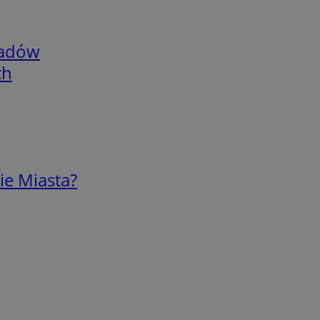
adów
ch
ie Miasta?