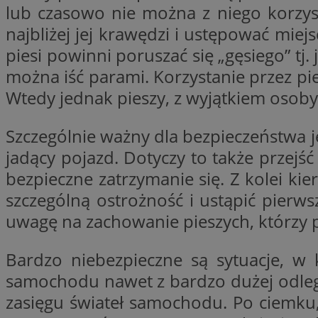
lub czasowo nie można z niego korzyst
najbliżej jej krawędzi i ustępować miej
piesi powinni poruszać się „gęsiego” tj
li_gc
można iść parami. Korzystanie przez pi
CookieScriptConse
Wtedy jednak pieszy, z wyjątkiem osoby
Szczególnie ważny dla bezpieczeństwa j
jadący pojazd. Dotyczy to także przejść
bezpieczne zatrzymanie się. Z kolei ki
Nazwa
Nazwa
szczególną ostrożność i ustąpić pierw
Nazwa
gid_CAESEEbgrCsX
uwagę na zachowanie pieszych, którzy p
_ga_L2744325BY
__mguid_
tt_viewer
_ga
Bardzo niebezpieczne są sytuacje, w 
DSID
samochodu nawet z bardzo dużej odległ
zasięgu świateł samochodu. Po ciemku,
ADKUID