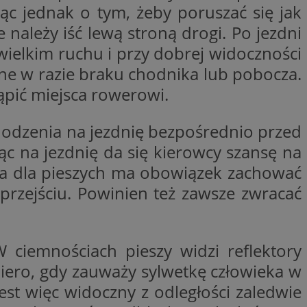
ąc jednak o tym, żeby poruszać się jak
woich preferencji,
 z regulacjami
 należy iść lewą stroną drogi. Po jezdni
ewielkim ruchu i przy dobrej widoczności
y gościa na
nych celów
one w razie braku chodnika lub pobocza.
rzez usługę Cookie-
ąpić miejsca rowerowi.
preferencji
 na pliki cookie.
ookie Cookie-
chodzenia na jezdnię bezpośrednio przed
ząc na jezdnię da się kierowcy szansę na
ścia dla pieszych ma obowiązek zachować
przejściu. Powinien też zawsze zwracać
lytics do
ookie jest używany
iewer”, aby pomóc
acznej identyfikacji
e widzisz w naszych
dostępu do strony
Analytics - co
 ciemnościach pieszy widzi reflektory
ej, aby śledzić
anej usługi
e użytkowników i
rozróżniania
 konkretnej
iero, gdy zauważy sylwetkę człowieka w
. Pomaga w
e losowo
zyfrowany /
ta. Jest on
izowanych
st więc widoczny z odległości zaledwie
nie i służy do
eń użytkowników i
 sesji i kampanii
ry identyfikuje
iu korzystania z