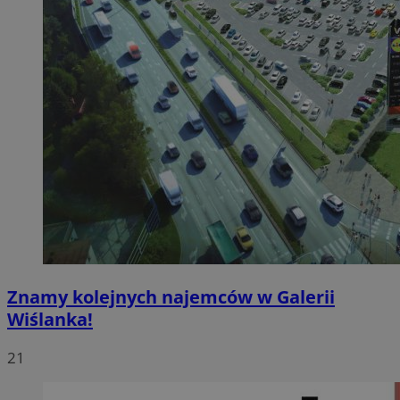
Znamy kolejnych najemców w Galerii
Wiślanka!
21