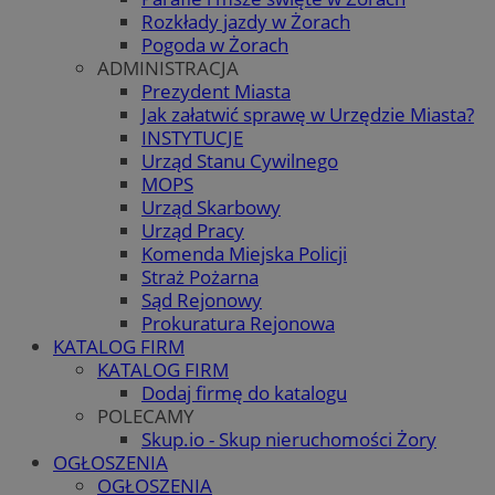
Rozkłady jazdy w Żorach
Pogoda w Żorach
ADMINISTRACJA
Prezydent Miasta
Jak załatwić sprawę w Urzędzie Miasta?
INSTYTUCJE
Urząd Stanu Cywilnego
MOPS
Urząd Skarbowy
Urząd Pracy
Komenda Miejska Policji
Straż Pożarna
Sąd Rejonowy
Prokuratura Rejonowa
KATALOG FIRM
KATALOG FIRM
Dodaj firmę do katalogu
POLECAMY
Skup.io - Skup nieruchomości Żory
OGŁOSZENIA
OGŁOSZENIA