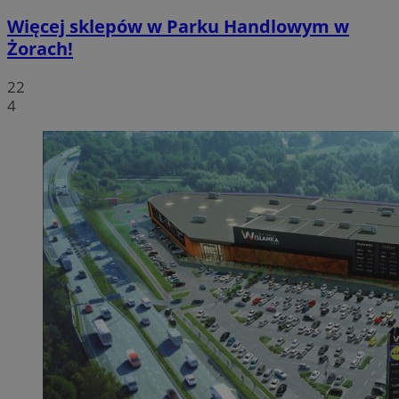
Więcej sklepów w Parku Handlowym w
Żorach!
22
4