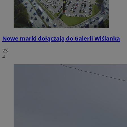
Nowe marki dołączają do Galerii Wiślanka
23
4