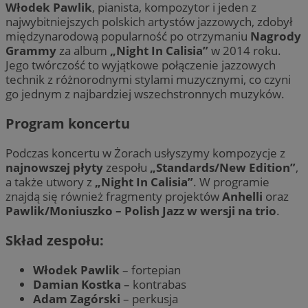
Włodek Pawlik
, pianista, kompozytor i jeden z
najwybitniejszych polskich artystów jazzowych, zdobył
międzynarodową popularność po otrzymaniu
Nagrody
Grammy
za album
„Night In Calisia”
w 2014 roku.
Jego twórczość to wyjątkowe połączenie jazzowych
technik z różnorodnymi stylami muzycznymi, co czyni
go jednym z najbardziej wszechstronnych muzyków.
Program koncertu
Podczas koncertu w Żorach usłyszymy kompozycje z
najnowszej płyty
zespołu
„Standards/New Edition”
,
a także utwory z
„Night In Calisia”
. W programie
znajdą się również fragmenty projektów
Anhelli
oraz
Pawlik/Moniuszko – Polish Jazz w wersji na trio
.
Skład zespołu:
Włodek Pawlik
– fortepian
Damian Kostka
– kontrabas
Adam Zagórski
– perkusja