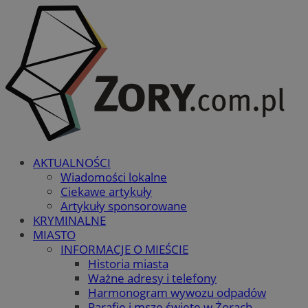
AKTUALNOŚCI
Wiadomości lokalne
Ciekawe artykuły
Artykuły sponsorowane
KRYMINALNE
MIASTO
INFORMACJE O MIEŚCIE
Historia miasta
Ważne adresy i telefony
Harmonogram wywozu odpadów
Parafie i msze święte w Żorach