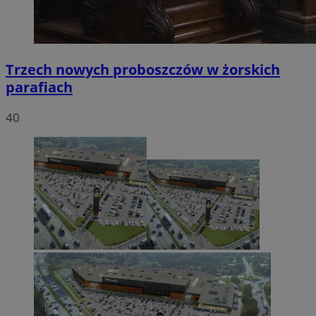
Trzech nowych proboszczów w żorskich
parafiach
40