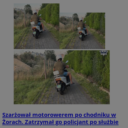
Szarżował motorowerem po chodniku w
Żorach. Zatrzymał go policjant po służbie