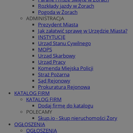
Rozkłady jazdy w Żorach
Pogoda w Żorach
ADMINISTRACJA
Prezydent Miasta
Jak załatwić sprawę w Urzędzie Miasta?
INSTYTUCJE
Urząd Stanu Cywilnego
MOPS
Urząd Skarbowy
Urząd Pracy
Komenda Miejska Policji
Straż Pożarna
Sąd Rejonowy
Prokuratura Rejonowa
KATALOG FIRM
KATALOG FIRM
Dodaj firmę do katalogu
POLECAMY
Skup.io - Skup nieruchomości Żory
OGŁOSZENIA
OGŁOSZENIA