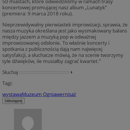
50 miastach, które odwiedziliśmy w ramach trasy
koncertowej promującej nasz album „Lunatyk”
(premiera: 9 marca 2018 roku).
Nieprzewidywalny pierwiastek improwizacji, sprawia, że
nasza muzyka określana jest jako wysmakowany balans
między jazzem a muzyką pop w odważnej
improwizowanej odsłonie. To właśnie koncerty i
spotkania z publicznością dają nam najwięcej
satysfakcji, a słuchacze mówią, że na scenie tworzymy
tyle dźwięków, ile musiałby zagrać kwartet.”
Słuchaj
⏵︎
Tagi:
wystawa
Muzeum Ognia
wernisaż
Udostępnij