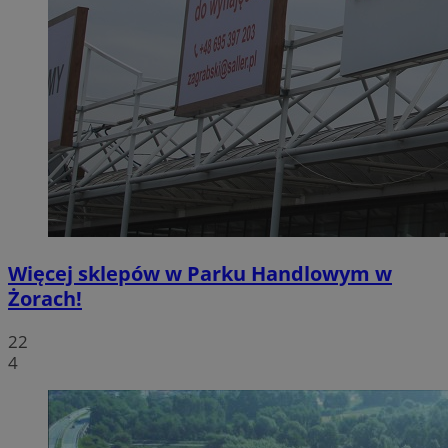
Więcej sklepów w Parku Handlowym w
Żorach!
22
4