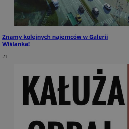
Znamy kolejnych najemców w Galerii
Wiślanka!
21