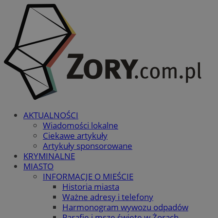
AKTUALNOŚCI
Wiadomości lokalne
Ciekawe artykuły
Artykuły sponsorowane
KRYMINALNE
MIASTO
INFORMACJE O MIEŚCIE
Historia miasta
Ważne adresy i telefony
Harmonogram wywozu odpadów
Parafie i msze święte w Żorach