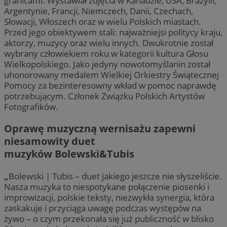
granicami. Wystawiał zdjęcia w Kanadzie, USA, Brazylii,
Argentynie, Francji, Niemczech, Danii, Czechach,
Słowacji, Włoszech oraz w wielu Polskich miastach.
Przed jego obiektywem stali: najważniejsi politycy kraju,
aktorzy, muzycy oraz wielu innych. Dwukrotnie został
wybrany człowiekiem roku w kategorii kultura Głosu
Wielkopolskiego. Jako jedyny nowotomyślanin został
uhonorowany medalem Wielkiej Orkiestry Świątecznej
Pomocy za bezinteresowny wkład w pomoc naprawdę
potrzebującym. Członek Związku Polskich Artystów
Fotografików.
Oprawę muzyczną wernisażu zapewni
niesamowity duet
muzyków
Bolewski&Tubis
„
Bolewski | Tubis – duet jakiego jeszcze nie słyszeliście.
Nasza muzyka to niespotykane połączenie piosenki i
improwizacji, polskie teksty, niezwykła synergia, która
zaskakuje i przyciąga uwagę podczas występów na
żywo – o czym przekonała się już publiczność w blisko